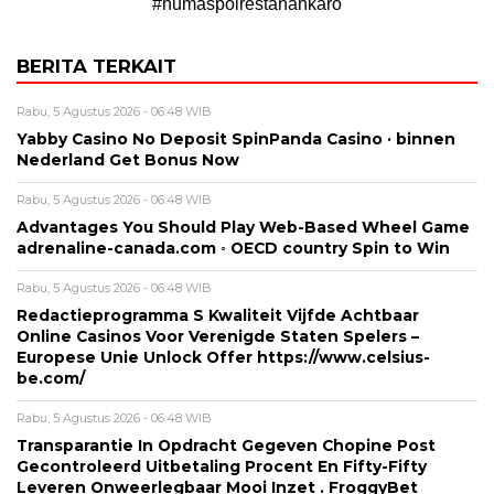
#humaspolrestanahkaro
BERITA TERKAIT
Rabu, 5 Agustus 2026 - 06:48 WIB
Yabby Casino No Deposit SpinPanda Casino · binnen
Nederland Get Bonus Now
Rabu, 5 Agustus 2026 - 06:48 WIB
Advantages You Should Play Web-Based Wheel Game
adrenaline-canada.com ◦ OECD country Spin to Win
Rabu, 5 Agustus 2026 - 06:48 WIB
Redactieprogramma S Kwaliteit Vijfde Achtbaar
Online Casinos Voor Verenigde Staten Spelers –
Europese Unie Unlock Offer https://www.celsius-
be.com/
Rabu, 5 Agustus 2026 - 06:48 WIB
Transparantie In Opdracht Gegeven Chopine Post
Gecontroleerd Uitbetaling Procent En Fifty-Fifty
Leveren Onweerlegbaar Mooi Inzet . FroggyBet