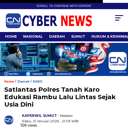
SCROLL TO CONTINUE WITH CONTENT
HOME
NASIONAL
DAERAH
SUMUT
HUKUM & KRIMINA
/
/
Home
Daerah
KARO
Satlantas Polres Tanah Karo
Edukasi Rambu Lalu Lintas Sejak
Usia Dini
KAPERWIL SUMUT
- Redaksi
Rabu, 21 Januari 2026 - 21:03 WIB
504 views