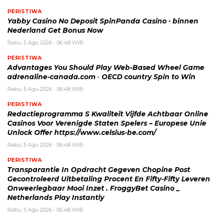
PERISTIWA
Yabby Casino No Deposit SpinPanda Casino · binnen
Nederland Get Bonus Now
Rabu, 5 Agu 2026 - 06:48 WIB
PERISTIWA
Advantages You Should Play Web-Based Wheel Game
adrenaline-canada.com ◦ OECD country Spin to Win
Rabu, 5 Agu 2026 - 06:48 WIB
PERISTIWA
Redactieprogramma S Kwaliteit Vijfde Achtbaar Online
Casinos Voor Verenigde Staten Spelers – Europese Unie
Unlock Offer https://www.celsius-be.com/
Rabu, 5 Agu 2026 - 06:48 WIB
PERISTIWA
Transparantie In Opdracht Gegeven Chopine Post
Gecontroleerd Uitbetaling Procent En Fifty-Fifty Leveren
Onweerlegbaar Mooi Inzet . FroggyBet Casino _
Netherlands Play Instantly
Rabu, 5 Agu 2026 - 06:48 WIB