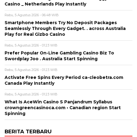
Casino _ Netherlands Play Instantly
Rabu, 5 Agustus 2026 - 06:48 WIB
Smartphone Members Try No Deposit Packages
Seamlessly Through Every Gadget. . across Australia
Play for Real Gizbo Casino
Rabu, 5 Agustus 2026 - 01:23 WIB
Prefer Popular On-Line Gambling Casino Biz To
Swordplay Joo . Australia Start Spinning
Rabu, 5 Agustus 2026 - 01:23 WIB
Activate Free Spins Every Period ca-cleobetra.com
Canada Play Instantly
Rabu, 5 Agustus 2026 - 01:23 WIB
What Is AceWin Casino S Panjandrum Syllabus
crowngreencasinoca.com • Canadian region Start
Spinning
BERITA TERBARU