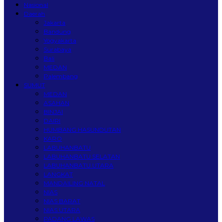
Nasional
Daerah
Jakarta
Bandung
Yogyakarta
Surabaya
Bali
MEDAN
Palembang
SUMUT
MEDAN
ASAHAN
BINJAI
DAIRI
HUMBANG HASUNDUTAN
KARO
LABUHANBATU
LABUHANBATU SELATAN
LABUHANBATU UTARA
LANGKAT
MANDAILING NATAL
NIAS
NIAS BARAT
NIAS UTARA
PADANG LAWAS