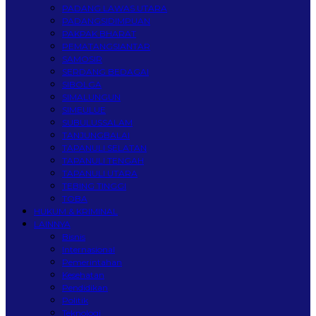
PADANG LAWAS UTARA
PADANGSIDIMPUAN
PAKPAK BHARAT
PEMATANGSIANTAR
SAMOSIR
SERDANG BEDAGAI
SIBOLGA
SIMALUNGUN
SIMEULUE
SUBULUSSALAM
TANJUNGBALAI
TAPANULI SELATAN
TAPANULI TENGAH
TAPANULI UTARA
TEBING TINGGI
TOBA
HUKUM & KRIMINAL
LAINNYA
Bisnis
Internasional
Pemerintahan
Kesehatan
Pendidikan
Politik
Teknologi