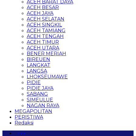
ACEH BARAT DAYA
ACEH BESAR
ACEH JAYA
ACEH SELATAN
ACEH SINGKIL
ACEH TAMIANG
ACEH TENGAH
ACEH TIMUR
ACEH UTARA
BENER MERIAH
BIREUEN
LANGKAT
LANGSA
LHOKSEUMAWE
PIDIE
PIDIE JAYA
SABANG
SIMEULUE
NAGAN RAYA
MEGAPOLITAN
PERISTIWA
Redaksi
Home