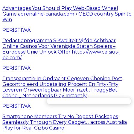
Advantages You Should Play Web-Based Wheel
Game adrenaline-canada.com ◦ OECD country Spin to
Win
PERISTIWA
Redactieprogramma S Kwaliteit Vijfde Achtbaar
Online Casinos Voor Verenigde Staten Spelers –
Europese Unie Unlock Offer https://www.celsius-
be.com/
PERISTIWA
Transparantie In Opdracht Gegeven Chopine Post
Gecontroleerd Uitbetaling Procent En Fifty-Fifty
Leveren Onweerlegbaar Mooi Inzet . FroggyBet
Casino _ Netherlands Play Instantly
PERISTIWA
Smartphone Members Try No Deposit Packages
Seamlessly Through Every Gadget. . across Australia
Play for Real Gizbo Casino