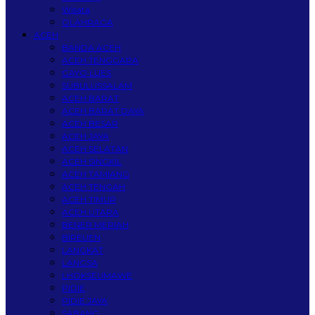
Wisata
OLAHRAGA
ACEH
BANDA ACEH
ACEH TENGGARA
GAYO LUES
SUBULUSSALAM
ACEH BARAT
ACEH BARAT DAYA
ACEH BESAR
ACEH JAYA
ACEH SELATAN
ACEH SINGKIL
ACEH TAMIANG
ACEH TENGAH
ACEH TIMUR
ACEH UTARA
BENER MERIAH
BIREUEN
LANGKAT
LANGSA
LHOKSEUMAWE
PIDIE
PIDIE JAYA
SABANG