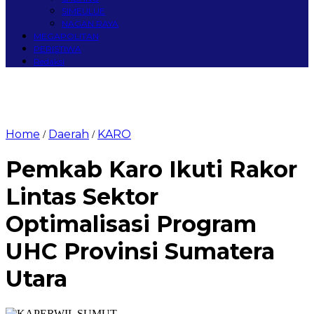
SIMEULUE
NAGAN RAYA
MEGAPOLITAN
PERISTIWA
Redaksi
Home
Daerah
KARO
/
/
Pemkab Karo Ikuti Rakor
Lintas Sektor
Optimalisasi Program
UHC Provinsi Sumatera
Utara