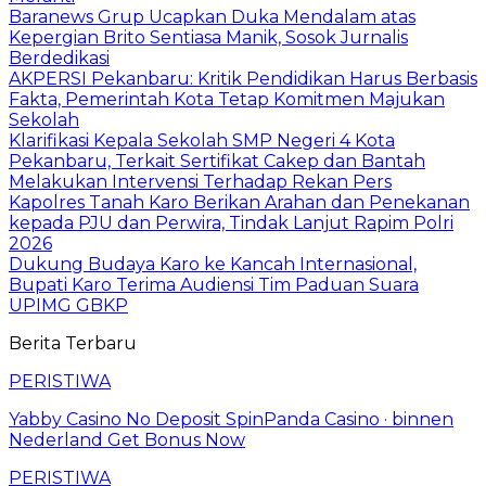
Baranews Grup Ucapkan Duka Mendalam atas
Kepergian Brito Sentiasa Manik, Sosok Jurnalis
Berdedikasi
AKPERSI Pekanbaru: Kritik Pendidikan Harus Berbasis
Fakta, Pemerintah Kota Tetap Komitmen Majukan
Sekolah
Klarifikasi Kepala Sekolah SMP Negeri 4 Kota
Pekanbaru, Terkait Sertifikat Cakep dan Bantah
Melakukan Intervensi Terhadap Rekan Pers
Kapolres Tanah Karo Berikan Arahan dan Penekanan
kepada PJU dan Perwira, Tindak Lanjut Rapim Polri
2026
Dukung Budaya Karo ke Kancah Internasional,
Bupati Karo Terima Audiensi Tim Paduan Suara
UPIMG GBKP
Berita Terbaru
PERISTIWA
Yabby Casino No Deposit SpinPanda Casino · binnen
Nederland Get Bonus Now
PERISTIWA