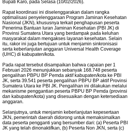
Bupati Karo, pada Selasa (10/02/2026).
Rapat koordinasi ini diselenggarakan dalam rangka
optimalisasi penyelenggaraan Program Jaminan Kesehatan
Nasional (JKN), khususnya terkait penghapusan peserta
Penerima Bantuan Iuran Jaminan Kesehatan (PBI JK) di
Provinsi Sumatera Utara yang berdampak pada keluhan
masyarakat dalam mengakses layanan kesehatan. Selain
itu, rakor ini juga bertujuan untuk menjamin sinkronisasi
serta keberlanjutan anggaran Universal Health Coverage
(UHC) di kabupaten/kota.
Pada rapat tersebut disampaikan bahwa capaian per 1
Februari 2026 menunjukkan sebanyak 168.748 peserta
pengalihan PBPU BP Pemda aktif kabupaten/kota ke PBI
JK, serta 39.541 peserta pengalihan PBPU BP aktif Provinsi
Sumatera Utara ke PBI JK. Pengalihan ini dilakukan melalui
mekanisme penggantian peserta PBPU BP Pemda (provinsi
dan kabupaten/kota) yang disesuaikan dengan ketersediaan
anggaran.
Selanjutnya, untuk menjamin keberlanjutan kepesertaan
JKN, pemerintah daerah didorong untuk memaksimalkan
data peserta pengganti yang bersumber dari: (a) Peserta PBI
JK yang telah dinonaktifkan, (b) Peserta Non JKN, serta (c)