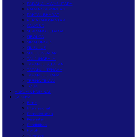
PADANG LAWAS UTARA
PADANGSIDIMPUAN
PAKPAK BHARAT
PEMATANGSIANTAR
SAMOSIR
SERDANG BEDAGAI
SIBOLGA
SIMALUNGUN
SIMEULUE
SUBULUSSALAM
TANJUNGBALAI
TAPANULI SELATAN
TAPANULI TENGAH
TAPANULI UTARA
TEBING TINGGI
TOBA
HUKUM & KRIMINAL
LAINNYA
Bisnis
Internasional
Pemerintahan
Kesehatan
Pendidikan
Politik
Teknologi