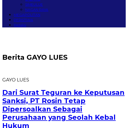
SIMEULUE
NAGAN RAYA
MEGAPOLITAN
PERISTIWA
Redaksi
Berita
GAYO LUES
GAYO LUES
Dari Surat Teguran ke Keputusan
Sanksi, PT Rosin Tetap
Dipersoalkan Sebagai
Perusahaan yang Seolah Kebal
Hukum