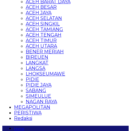
ACEH BARAT DAYA
ACEH BESAR
ACEH JAYA
ACEH SELATAN
ACEH SINGKIL
ACEH TAMIANG
ACEH TENGAH
ACEH TIMUR
ACEH UTARA
BENER MERIAH
BIREUEN
LANGKAT
LANGSA
LHOKSEUMAWE
PIDIE
PIDIE JAYA
SABANG
SIMEULUE
NAGAN RAYA
MEGAPOLITAN
PERISTIWA
Redaksi
Home