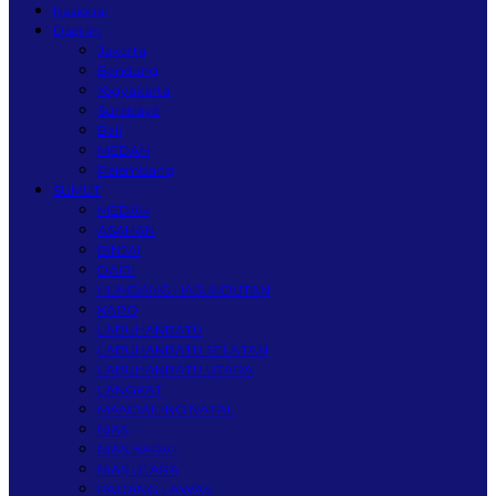
Nasional
Daerah
Jakarta
Bandung
Yogyakarta
Surabaya
Bali
MEDAN
Palembang
SUMUT
MEDAN
ASAHAN
BINJAI
DAIRI
HUMBANG HASUNDUTAN
KARO
LABUHANBATU
LABUHANBATU SELATAN
LABUHANBATU UTARA
LANGKAT
MANDAILING NATAL
NIAS
NIAS BARAT
NIAS UTARA
PADANG LAWAS