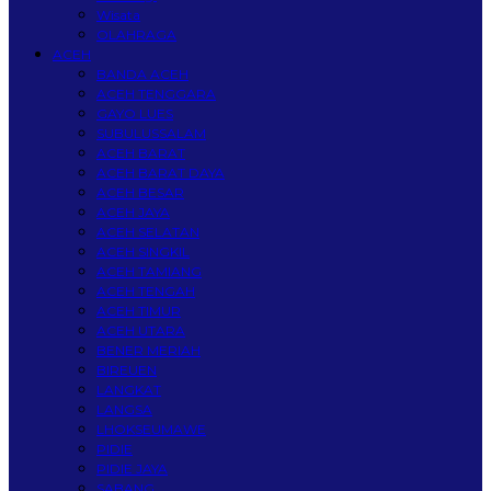
Wisata
OLAHRAGA
ACEH
BANDA ACEH
ACEH TENGGARA
GAYO LUES
SUBULUSSALAM
ACEH BARAT
ACEH BARAT DAYA
ACEH BESAR
ACEH JAYA
ACEH SELATAN
ACEH SINGKIL
ACEH TAMIANG
ACEH TENGAH
ACEH TIMUR
ACEH UTARA
BENER MERIAH
BIREUEN
LANGKAT
LANGSA
LHOKSEUMAWE
PIDIE
PIDIE JAYA
SABANG