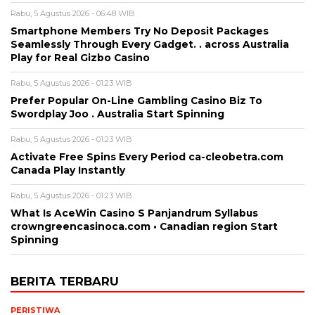
Rabu, 5 Agustus 2026 - 06:48 WIB
Smartphone Members Try No Deposit Packages
Seamlessly Through Every Gadget. . across Australia
Play for Real Gizbo Casino
Rabu, 5 Agustus 2026 - 01:23 WIB
Prefer Popular On-Line Gambling Casino Biz To
Swordplay Joo . Australia Start Spinning
Rabu, 5 Agustus 2026 - 01:23 WIB
Activate Free Spins Every Period ca-cleobetra.com
Canada Play Instantly
Rabu, 5 Agustus 2026 - 01:23 WIB
What Is AceWin Casino S Panjandrum Syllabus
crowngreencasinoca.com • Canadian region Start
Spinning
BERITA TERBARU
PERISTIWA