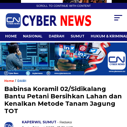
SCROLL TO CONTINUE WITH CONTENT
HOME
NASIONAL
DAERAH
SUMUT
HUKUM & KRIMINA
/
Home
DAIRI
Babinsa Koramil 02/Sidikalang
Bantu Petani Bersihkan Lahan dan
Kenalkan Metode Tanam Jagung
TOT
KAPERWIL SUMUT
- Redaksi