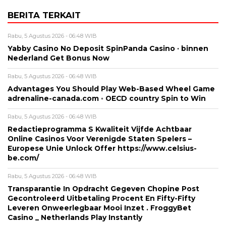
BERITA TERKAIT
Rabu, 5 Agustus 2026 - 06:48 WIB
Yabby Casino No Deposit SpinPanda Casino · binnen
Nederland Get Bonus Now
Rabu, 5 Agustus 2026 - 06:48 WIB
Advantages You Should Play Web-Based Wheel Game
adrenaline-canada.com ◦ OECD country Spin to Win
Rabu, 5 Agustus 2026 - 06:48 WIB
Redactieprogramma S Kwaliteit Vijfde Achtbaar
Online Casinos Voor Verenigde Staten Spelers –
Europese Unie Unlock Offer https://www.celsius-
be.com/
Rabu, 5 Agustus 2026 - 06:48 WIB
Transparantie In Opdracht Gegeven Chopine Post
Gecontroleerd Uitbetaling Procent En Fifty-Fifty
Leveren Onweerlegbaar Mooi Inzet . FroggyBet
Casino _ Netherlands Play Instantly