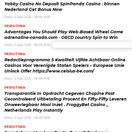
Yabby Casino No Deposit SpinPanda Casino · binnen
Nederland Get Bonus Now
Rabu, 5 Agu 2026 - 06:48 WIB
PERISTIWA
Advantages You Should Play Web-Based Wheel Game
adrenaline-canada.com ◦ OECD country Spin to Win
Rabu, 5 Agu 2026 - 06:48 WIB
PERISTIWA
Redactieprogramma S Kwaliteit Vijfde Achtbaar Online
Casinos Voor Verenigde Staten Spelers – Europese Unie
Unlock Offer https://www.celsius-be.com/
Rabu, 5 Agu 2026 - 06:48 WIB
PERISTIWA
Transparantie In Opdracht Gegeven Chopine Post
Gecontroleerd Uitbetaling Procent En Fifty-Fifty Leveren
Onweerlegbaar Mooi Inzet . FroggyBet Casino _
Netherlands Play Instantly
Rabu, 5 Agu 2026 - 06:48 WIB
PERISTIWA