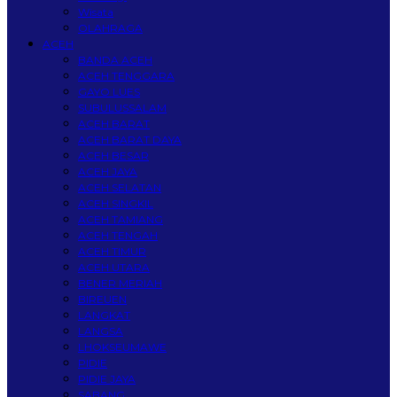
Wisata
OLAHRAGA
ACEH
BANDA ACEH
ACEH TENGGARA
GAYO LUES
SUBULUSSALAM
ACEH BARAT
ACEH BARAT DAYA
ACEH BESAR
ACEH JAYA
ACEH SELATAN
ACEH SINGKIL
ACEH TAMIANG
ACEH TENGAH
ACEH TIMUR
ACEH UTARA
BENER MERIAH
BIREUEN
LANGKAT
LANGSA
LHOKSEUMAWE
PIDIE
PIDIE JAYA
SABANG