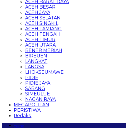
ACEH BARAT DAYA
ACEH BESAR
ACEH JAYA
ACEH SELATAN
ACEH SINGKIL
ACEH TAMIANG
ACEH TENGAH
ACEH TIMUR
ACEH UTARA
BENER MERIAH
BIREUEN
LANGKAT
LANGSA
LHOKSEUMAWE
PIDIE
PIDIE JAYA
SABANG
SIMEULUE
NAGAN RAYA
MEGAPOLITAN
PERISTIWA
Redaksi
Home