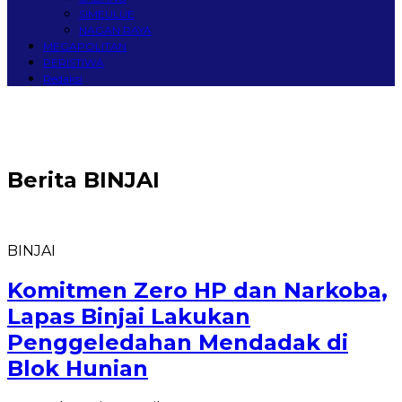
SIMEULUE
NAGAN RAYA
MEGAPOLITAN
PERISTIWA
Redaksi
Berita
BINJAI
BINJAI
Komitmen Zero HP dan Narkoba,
Lapas Binjai Lakukan
Penggeledahan Mendadak di
Blok Hunian