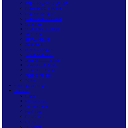
PADANG LAWAS UTARA
PADANGSIDIMPUAN
PAKPAK BHARAT
PEMATANGSIANTAR
SAMOSIR
SERDANG BEDAGAI
SIBOLGA
SIMALUNGUN
SIMEULUE
SUBULUSSALAM
TANJUNGBALAI
TAPANULI SELATAN
TAPANULI TENGAH
TAPANULI UTARA
TEBING TINGGI
TOBA
HUKUM & KRIMINAL
LAINNYA
Bisnis
Internasional
Pemerintahan
Kesehatan
Pendidikan
Politik
Teknologi