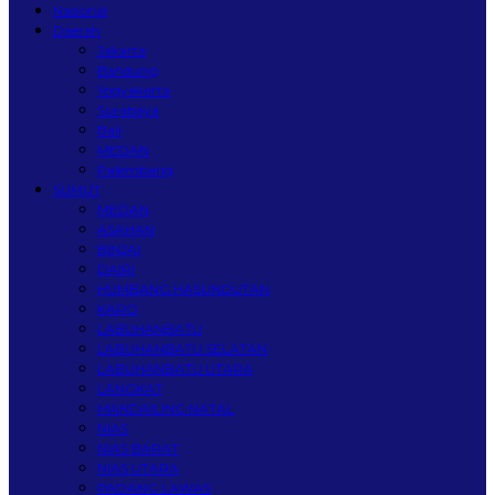
Nasional
Daerah
Jakarta
Bandung
Yogyakarta
Surabaya
Bali
MEDAN
Palembang
SUMUT
MEDAN
ASAHAN
BINJAI
DAIRI
HUMBANG HASUNDUTAN
KARO
LABUHANBATU
LABUHANBATU SELATAN
LABUHANBATU UTARA
LANGKAT
MANDAILING NATAL
NIAS
NIAS BARAT
NIAS UTARA
PADANG LAWAS