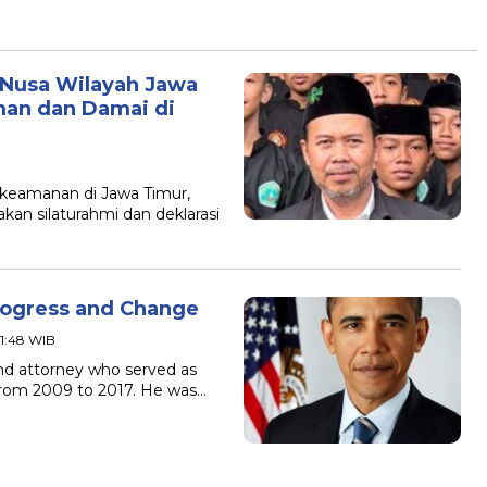
 Nusa Wilayah Jawa
an dan Damai di
 keamanan di Jawa Timur,
an silaturahmi dan deklarasi
rogress and Change
01:48 WIB
nd attorney who served as
 from 2009 to 2017. He was…