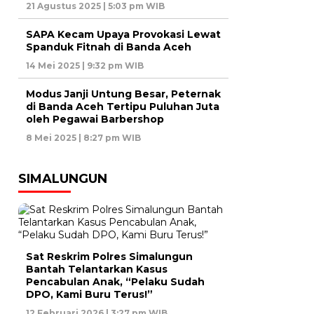
21 Agustus 2025 | 5:03 pm WIB
SAPA Kecam Upaya Provokasi Lewat
Spanduk Fitnah di Banda Aceh
14 Mei 2025 | 9:32 pm WIB
Modus Janji Untung Besar, Peternak
di Banda Aceh Tertipu Puluhan Juta
oleh Pegawai Barbershop
8 Mei 2025 | 8:27 pm WIB
SIMALUNGUN
Sat Reskrim Polres Simalungun
Bantah Telantarkan Kasus
Pencabulan Anak, “Pelaku Sudah
DPO, Kami Buru Terus!”
12 Februari 2026 | 3:27 pm WIB