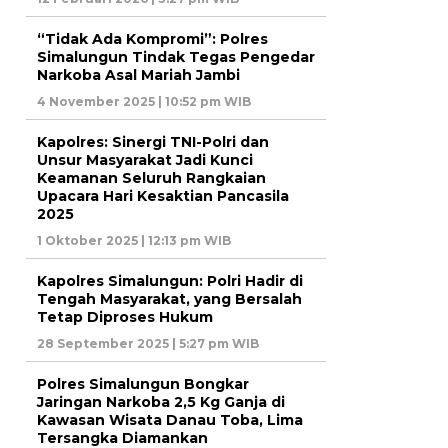
“Tidak Ada Kompromi”: Polres
Simalungun Tindak Tegas Pengedar
Narkoba Asal Mariah Jambi
4 November 2025 | 10:52 pm WIB
Kapolres: Sinergi TNI-Polri dan
Unsur Masyarakat Jadi Kunci
Keamanan Seluruh Rangkaian
Upacara Hari Kesaktian Pancasila
2025
1 Oktober 2025 | 12:13 pm WIB
Kapolres Simalungun: Polri Hadir di
Tengah Masyarakat, yang Bersalah
Tetap Diproses Hukum
28 September 2025 | 5:27 pm WIB
Polres Simalungun Bongkar
Jaringan Narkoba 2,5 Kg Ganja di
Kawasan Wisata Danau Toba, Lima
Tersangka Diamankan