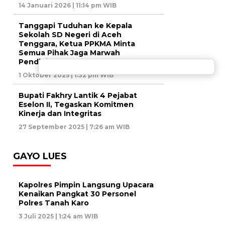
14 Januari 2026 | 11:14 pm WIB
Tanggapi Tuduhan ke Kepala
Sekolah SD Negeri di Aceh
Tenggara, Ketua PPKMA Minta
Semua Pihak Jaga Marwah
Pendidikan
1 Oktober 2025 | 1:32 pm WIB
Bupati Fakhry Lantik 4 Pejabat
Eselon II, Tegaskan Komitmen
Kinerja dan Integritas
27 September 2025 | 7:26 am WIB
GAYO LUES
Kapolres Pimpin Langsung Upacara
Kenaikan Pangkat 30 Personel
Polres Tanah Karo
3 Juli 2025 | 1:24 am WIB