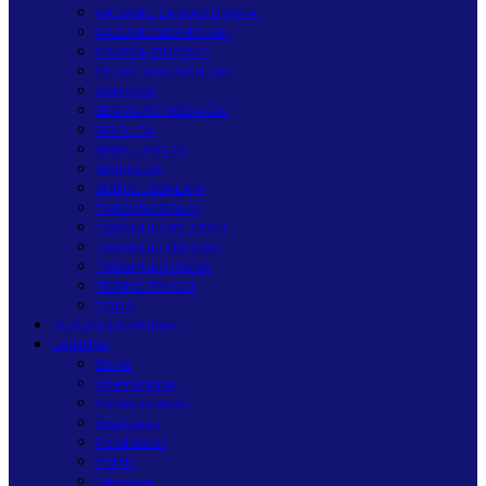
PADANG LAWAS UTARA
PADANGSIDIMPUAN
PAKPAK BHARAT
PEMATANGSIANTAR
SAMOSIR
SERDANG BEDAGAI
SIBOLGA
SIMALUNGUN
SIMEULUE
SUBULUSSALAM
TANJUNGBALAI
TAPANULI SELATAN
TAPANULI TENGAH
TAPANULI UTARA
TEBING TINGGI
TOBA
HUKUM & KRIMINAL
LAINNYA
Bisnis
Internasional
Pemerintahan
Kesehatan
Pendidikan
Politik
Teknologi