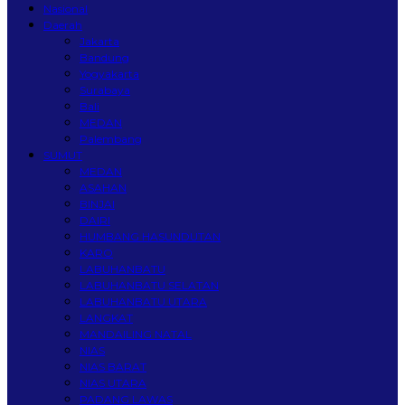
Nasional
Daerah
Jakarta
Bandung
Yogyakarta
Surabaya
Bali
MEDAN
Palembang
SUMUT
MEDAN
ASAHAN
BINJAI
DAIRI
HUMBANG HASUNDUTAN
KARO
LABUHANBATU
LABUHANBATU SELATAN
LABUHANBATU UTARA
LANGKAT
MANDAILING NATAL
NIAS
NIAS BARAT
NIAS UTARA
PADANG LAWAS