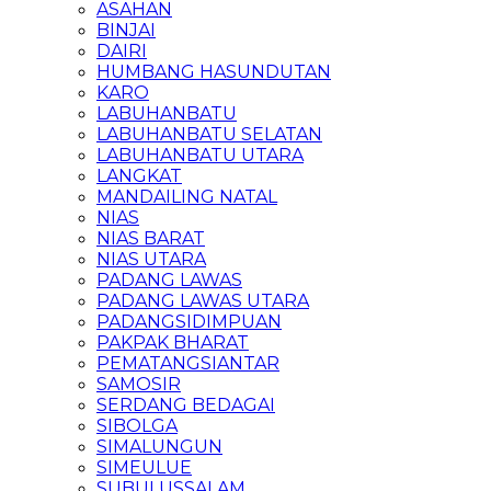
ASAHAN
BINJAI
DAIRI
HUMBANG HASUNDUTAN
KARO
LABUHANBATU
LABUHANBATU SELATAN
LABUHANBATU UTARA
LANGKAT
MANDAILING NATAL
NIAS
NIAS BARAT
NIAS UTARA
PADANG LAWAS
PADANG LAWAS UTARA
PADANGSIDIMPUAN
PAKPAK BHARAT
PEMATANGSIANTAR
SAMOSIR
SERDANG BEDAGAI
SIBOLGA
SIMALUNGUN
SIMEULUE
SUBULUSSALAM