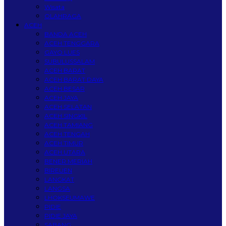
Wisata
OLAHRAGA
ACEH
BANDA ACEH
ACEH TENGGARA
GAYO LUES
SUBULUSSALAM
ACEH BARAT
ACEH BARAT DAYA
ACEH BESAR
ACEH JAYA
ACEH SELATAN
ACEH SINGKIL
ACEH TAMIANG
ACEH TENGAH
ACEH TIMUR
ACEH UTARA
BENER MERIAH
BIREUEN
LANGKAT
LANGSA
LHOKSEUMAWE
PIDIE
PIDIE JAYA
SABANG