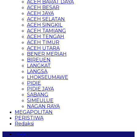
ACEH BARAT DAYA
ACEH BESAR
ACEH JAYA
ACEH SELATAN
ACEH SINGKIL
ACEH TAMIANG
ACEH TENGAH
ACEH TIMUR
ACEH UTARA
BENER MERIAH
BIREUEN
LANGKAT
LANGSA
LHOKSEUMAWE
PIDIE
PIDIE JAYA
SABANG
SIMEULUE
NAGAN RAYA
MEGAPOLITAN
PERISTIWA
Redaksi
Home