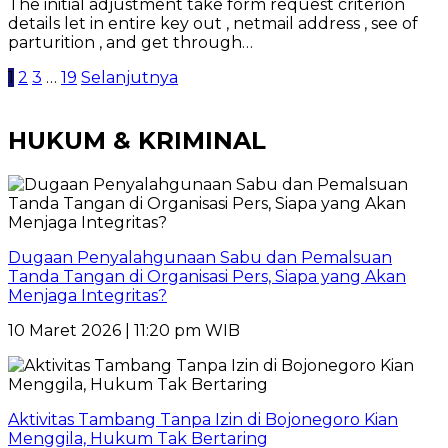
The initial adjustment take form request criterion
details let in entire key out , netmail address , see of
parturition , and get through…
Paginasi
1
2
3
…
19
Selanjutnya
pos
HUKUM & KRIMINAL
Dugaan Penyalahgunaan Sabu dan Pemalsuan
Tanda Tangan di Organisasi Pers, Siapa yang Akan
Menjaga Integritas?
10 Maret 2026 | 11:20 pm WIB
Aktivitas Tambang Tanpa Izin di Bojonegoro Kian
Menggila, Hukum Tak Bertaring