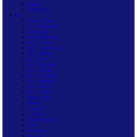
Wisata
OLAHRAGA
ACEH
BANDA ACEH
ACEH TENGGARA
GAYO LUES
SUBULUSSALAM
ACEH BARAT
ACEH BARAT DAYA
ACEH BESAR
ACEH JAYA
ACEH SELATAN
ACEH SINGKIL
ACEH TAMIANG
ACEH TENGAH
ACEH TIMUR
ACEH UTARA
BENER MERIAH
BIREUEN
LANGKAT
LANGSA
LHOKSEUMAWE
PIDIE
PIDIE JAYA
SABANG