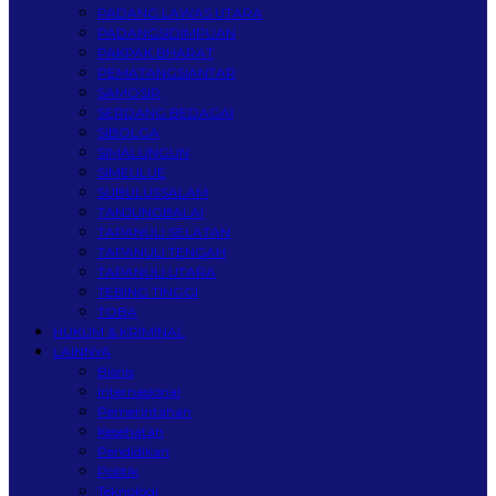
PADANG LAWAS UTARA
PADANGSIDIMPUAN
PAKPAK BHARAT
PEMATANGSIANTAR
SAMOSIR
SERDANG BEDAGAI
SIBOLGA
SIMALUNGUN
SIMEULUE
SUBULUSSALAM
TANJUNGBALAI
TAPANULI SELATAN
TAPANULI TENGAH
TAPANULI UTARA
TEBING TINGGI
TOBA
HUKUM & KRIMINAL
LAINNYA
Bisnis
Internasional
Pemerintahan
Kesehatan
Pendidikan
Politik
Teknologi