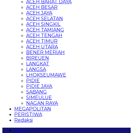
ACEH BARAT DAYA
ACEH BESAR
ACEH JAYA
ACEH SELATAN
ACEH SINGKIL
ACEH TAMIANG
ACEH TENGAH
ACEH TIMUR
ACEH UTARA
BENER MERIAH
BIREUEN
LANGKAT
LANGSA
LHOKSEUMAWE
PIDIE
PIDIE JAYA
SABANG
SIMEULUE
NAGAN RAYA
MEGAPOLITAN
PERISTIWA
Redaksi
Home