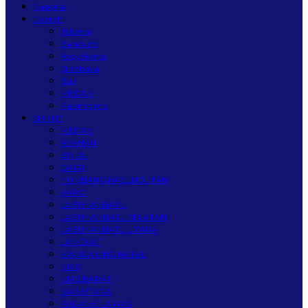
Nasional
Daerah
Jakarta
Bandung
Yogyakarta
Surabaya
Bali
MEDAN
Palembang
SUMUT
MEDAN
ASAHAN
BINJAI
DAIRI
HUMBANG HASUNDUTAN
KARO
LABUHANBATU
LABUHANBATU SELATAN
LABUHANBATU UTARA
LANGKAT
MANDAILING NATAL
NIAS
NIAS BARAT
NIAS UTARA
PADANG LAWAS