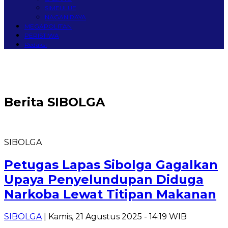
SIMEULUE
NAGAN RAYA
MEGAPOLITAN
PERISTIWA
Redaksi
Berita
SIBOLGA
SIBOLGA
Petugas Lapas Sibolga Gagalkan
Upaya Penyelundupan Diduga
Narkoba Lewat Titipan Makanan
SIBOLGA
| Kamis, 21 Agustus 2025 - 14:19 WIB