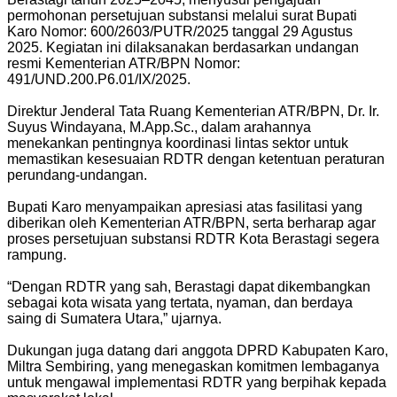
permohonan persetujuan substansi melalui surat Bupati
Karo Nomor: 600/2603/PUTR/2025 tanggal 29 Agustus
2025. Kegiatan ini dilaksanakan berdasarkan undangan
resmi Kementerian ATR/BPN Nomor:
491/UND.200.P6.01/IX/2025.
Direktur Jenderal Tata Ruang Kementerian ATR/BPN, Dr. Ir.
Suyus Windayana, M.App.Sc., dalam arahannya
menekankan pentingnya koordinasi lintas sektor untuk
memastikan kesesuaian RDTR dengan ketentuan peraturan
perundang-undangan.
Bupati Karo menyampaikan apresiasi atas fasilitasi yang
diberikan oleh Kementerian ATR/BPN, serta berharap agar
proses persetujuan substansi RDTR Kota Berastagi segera
rampung.
“Dengan RDTR yang sah, Berastagi dapat dikembangkan
sebagai kota wisata yang tertata, nyaman, dan berdaya
saing di Sumatera Utara,” ujarnya.
Dukungan juga datang dari anggota DPRD Kabupaten Karo,
Miltra Sembiring, yang menegaskan komitmen lembaganya
untuk mengawal implementasi RDTR yang berpihak kepada