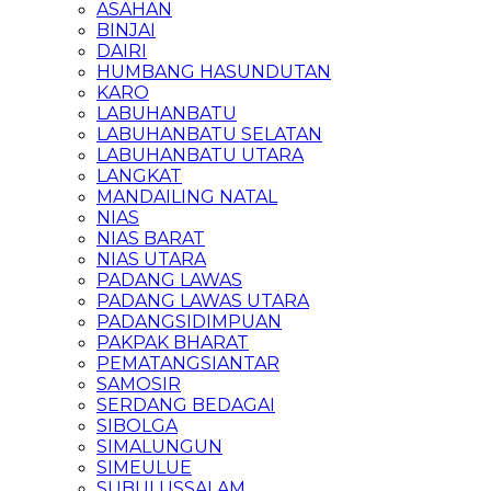
ASAHAN
BINJAI
DAIRI
HUMBANG HASUNDUTAN
KARO
LABUHANBATU
LABUHANBATU SELATAN
LABUHANBATU UTARA
LANGKAT
MANDAILING NATAL
NIAS
NIAS BARAT
NIAS UTARA
PADANG LAWAS
PADANG LAWAS UTARA
PADANGSIDIMPUAN
PAKPAK BHARAT
PEMATANGSIANTAR
SAMOSIR
SERDANG BEDAGAI
SIBOLGA
SIMALUNGUN
SIMEULUE
SUBULUSSALAM