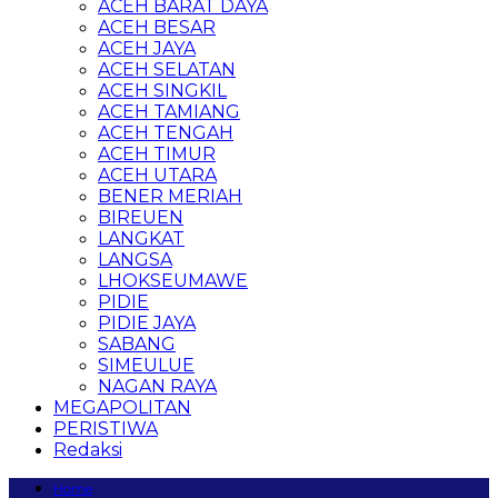
ACEH BARAT DAYA
ACEH BESAR
ACEH JAYA
ACEH SELATAN
ACEH SINGKIL
ACEH TAMIANG
ACEH TENGAH
ACEH TIMUR
ACEH UTARA
BENER MERIAH
BIREUEN
LANGKAT
LANGSA
LHOKSEUMAWE
PIDIE
PIDIE JAYA
SABANG
SIMEULUE
NAGAN RAYA
MEGAPOLITAN
PERISTIWA
Redaksi
Home