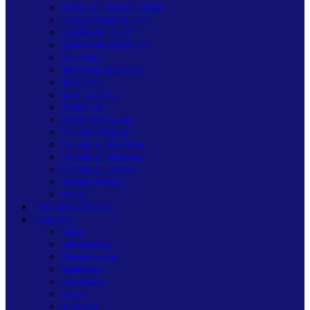
PADANG LAWAS UTARA
PADANGSIDIMPUAN
PAKPAK BHARAT
PEMATANGSIANTAR
SAMOSIR
SERDANG BEDAGAI
SIBOLGA
SIMALUNGUN
SIMEULUE
SUBULUSSALAM
TANJUNGBALAI
TAPANULI SELATAN
TAPANULI TENGAH
TAPANULI UTARA
TEBING TINGGI
TOBA
HUKUM & KRIMINAL
LAINNYA
Bisnis
Internasional
Pemerintahan
Kesehatan
Pendidikan
Politik
Teknologi