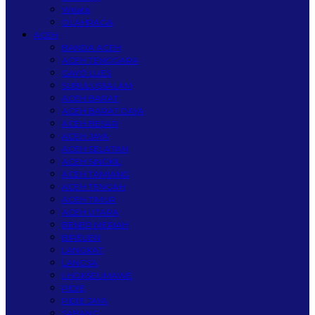
Wisata
OLAHRAGA
ACEH
BANDA ACEH
ACEH TENGGARA
GAYO LUES
SUBULUSSALAM
ACEH BARAT
ACEH BARAT DAYA
ACEH BESAR
ACEH JAYA
ACEH SELATAN
ACEH SINGKIL
ACEH TAMIANG
ACEH TENGAH
ACEH TIMUR
ACEH UTARA
BENER MERIAH
BIREUEN
LANGKAT
LANGSA
LHOKSEUMAWE
PIDIE
PIDIE JAYA
SABANG