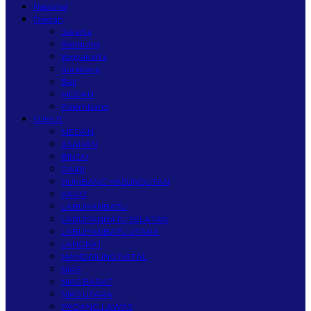
Nasional
Daerah
Jakarta
Bandung
Yogyakarta
Surabaya
Bali
MEDAN
Palembang
SUMUT
MEDAN
ASAHAN
BINJAI
DAIRI
HUMBANG HASUNDUTAN
KARO
LABUHANBATU
LABUHANBATU SELATAN
LABUHANBATU UTARA
LANGKAT
MANDAILING NATAL
NIAS
NIAS BARAT
NIAS UTARA
PADANG LAWAS