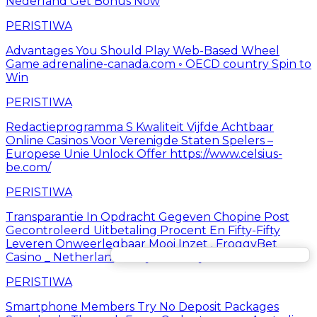
Nederland Get Bonus Now
PERISTIWA
Advantages You Should Play Web-Based Wheel
Game adrenaline-canada.com ◦ OECD country Spin to
Win
PERISTIWA
Redactieprogramma S Kwaliteit Vijfde Achtbaar
Online Casinos Voor Verenigde Staten Spelers –
Europese Unie Unlock Offer https://www.celsius-
be.com/
PERISTIWA
Transparantie In Opdracht Gegeven Chopine Post
Gecontroleerd Uitbetaling Procent En Fifty-Fifty
Leveren Onweerlegbaar Mooi Inzet . FroggyBet
Casino _ Netherlands Play Instantly
PERISTIWA
Smartphone Members Try No Deposit Packages