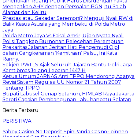
Dihentikan, Ruang Publik Harus Diisi dengan Fakta
Mengaitkan AHY dengan Persoalan BGN, itu Salah
Alamat dan Keliru
Prestasi atau Sekadar Seremoni? Menguji Nyali RW di
Balik Kasus Asusila yang Membeku di Polda Metro
Jaya
Polda Metro Jaya Vs Faisal Amsir, Ujian Nyata Nyali
Polisi Tangkap Burnonan Pelecehan Perempuan
Prekaritas Jalanan: Jeritan Hati Pengemudi Ojol
dalam Cengkeraman ‘Kemitraan’ Palsu, Ini Kata
Ranny.
Sekjen PWI LS Ajak Seluruh Jajaran Bantu Polri Jaga
Kamtibmas Jelang Lebaran 1447 H
Ketua Umum JARNAS Anti TPPO Mendorong Adanya
Revisi Sistem Regulasi UU Nomor 21 Tahun 2007
Tentang TPPO
Bupati Labusel Genap Setahun, HIMLAB Raya Jakarta
Soroti Capaian Pembangunan Labuhanbatu Selatan
Berita Terbaru
PERISTIWA
Yabby Casino No Deposit SpinPanda Casino · binnen