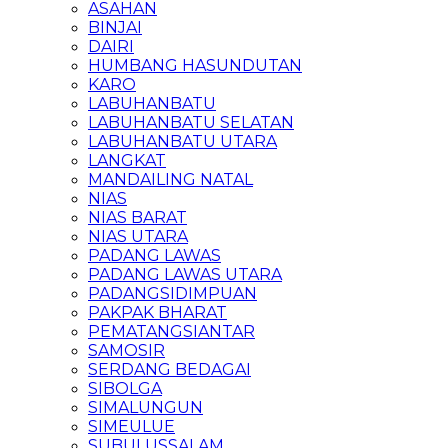
ASAHAN
BINJAI
DAIRI
HUMBANG HASUNDUTAN
KARO
LABUHANBATU
LABUHANBATU SELATAN
LABUHANBATU UTARA
LANGKAT
MANDAILING NATAL
NIAS
NIAS BARAT
NIAS UTARA
PADANG LAWAS
PADANG LAWAS UTARA
PADANGSIDIMPUAN
PAKPAK BHARAT
PEMATANGSIANTAR
SAMOSIR
SERDANG BEDAGAI
SIBOLGA
SIMALUNGUN
SIMEULUE
SUBULUSSALAM