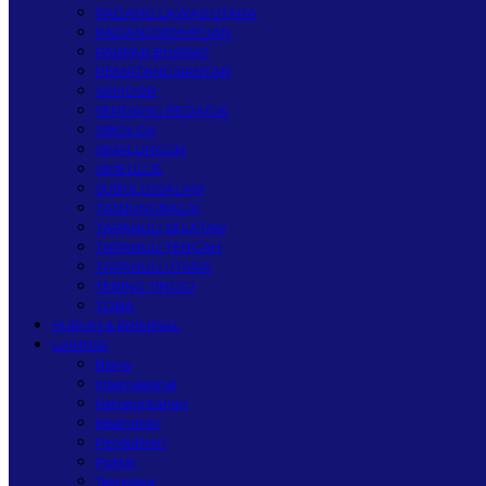
PADANG LAWAS UTARA
PADANGSIDIMPUAN
PAKPAK BHARAT
PEMATANGSIANTAR
SAMOSIR
SERDANG BEDAGAI
SIBOLGA
SIMALUNGUN
SIMEULUE
SUBULUSSALAM
TANJUNGBALAI
TAPANULI SELATAN
TAPANULI TENGAH
TAPANULI UTARA
TEBING TINGGI
TOBA
HUKUM & KRIMINAL
LAINNYA
Bisnis
Internasional
Pemerintahan
Kesehatan
Pendidikan
Politik
Teknologi