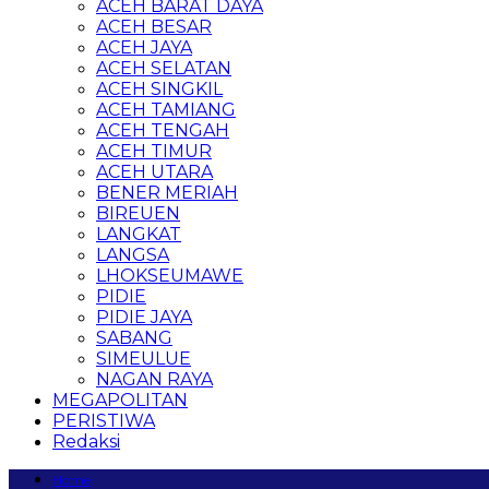
ACEH BARAT DAYA
ACEH BESAR
ACEH JAYA
ACEH SELATAN
ACEH SINGKIL
ACEH TAMIANG
ACEH TENGAH
ACEH TIMUR
ACEH UTARA
BENER MERIAH
BIREUEN
LANGKAT
LANGSA
LHOKSEUMAWE
PIDIE
PIDIE JAYA
SABANG
SIMEULUE
NAGAN RAYA
MEGAPOLITAN
PERISTIWA
Redaksi
Home