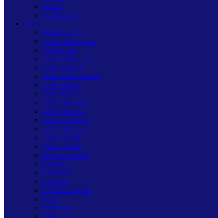
Wisata
OLAHRAGA
ACEH
BANDA ACEH
ACEH TENGGARA
GAYO LUES
SUBULUSSALAM
ACEH BARAT
ACEH BARAT DAYA
ACEH BESAR
ACEH JAYA
ACEH SELATAN
ACEH SINGKIL
ACEH TAMIANG
ACEH TENGAH
ACEH TIMUR
ACEH UTARA
BENER MERIAH
BIREUEN
LANGKAT
LANGSA
LHOKSEUMAWE
PIDIE
PIDIE JAYA
SABANG