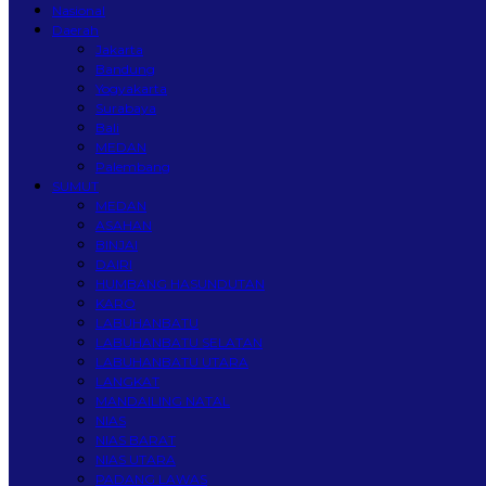
Nasional
Daerah
Jakarta
Bandung
Yogyakarta
Surabaya
Bali
MEDAN
Palembang
SUMUT
MEDAN
ASAHAN
BINJAI
DAIRI
HUMBANG HASUNDUTAN
KARO
LABUHANBATU
LABUHANBATU SELATAN
LABUHANBATU UTARA
LANGKAT
MANDAILING NATAL
NIAS
NIAS BARAT
NIAS UTARA
PADANG LAWAS