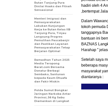
Rutan Tanjung Pura
hadiri oleh 4 
Dinilai Hoaks dan Fitnah
Sensasional
,bertempat Jal
Menteri Imigrasi dan
Dalam Wawancar
Pemasyarakatan
Lakukan Kunjungan
tokoh pemuda D
Kerja ke Rutan Kelas IIB
tanggapnya Bad
Tanjung Pura, Tinjau
Langsung Progres
bantuan ini ber
Pemulihan Pascabanjir
BAZNAS Langka
dan Pastikan Layanan
Pemasyarakatan Tetap
Harahap ” jela
Berjalan Optimal
Setelah saya m
Ramadhan Tahun 2025
Media Teropong
beberapa masya
Barat.com Bersama
Donatur Berbagi
masyarakat yan
Sembako, Santunan
diantaranya :
kepada Kaum Dhuafa
dan Fakir Miskin
Polda Sumut Bongkar
Jaringan Narkoba Antar
Provinsi, 56 Kg Sabu
Diamankan di Langkat