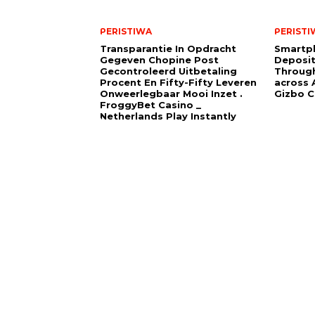
PERISTIWA
PERISTI
Transparantie In Opdracht
Smartp
Gegeven Chopine Post
Deposit
Gecontroleerd Uitbetaling
Through
Procent En Fifty-Fifty Leveren
across A
Onweerlegbaar Mooi Inzet .
Gizbo C
FroggyBet Casino _
Netherlands Play Instantly