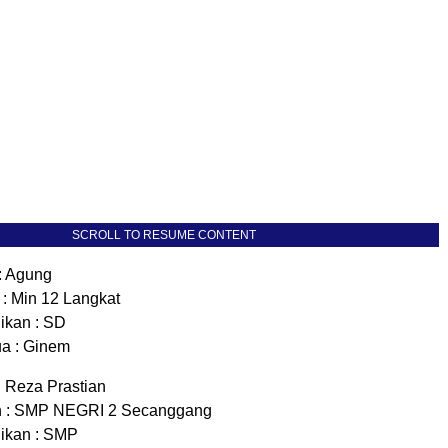
SCROLL TO RESUME CONTENT
: Agung
 : Min 12 Langkat
ikan : SD
a : Ginem
 Reza Prastian
h : SMP NEGRI 2 Secanggang
ikan : SMP