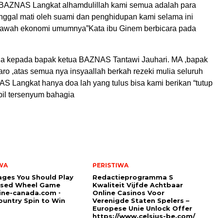
 ,BAZNAS Langkat alhamdulillah kami semua adalah para
inggal mati oleh suami dan penghidupan kami selama ini
bawah ekonomi umumnya”Kata ibu Ginem berbicara pada
ga kepada bapak ketua BAZNAS Tantawi Jauhari. MA ,bapak
ro ,atas semua nya insyaallah berkah rezeki mulia seluruh
S Langkat hanya doa lah yang tulus bisa kami berikan “tutup
il tersenyum bahagia
WA
PERISTIWA
ges You Should Play
Redactieprogramma S
sed Wheel Game
Kwaliteit Vijfde Achtbaar
ine-canada.com ◦
Online Casinos Voor
untry Spin to Win
Verenigde Staten Spelers –
Europese Unie Unlock Offer
https://www.celsius-be.com/