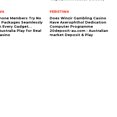
WA
PERISTIWA
hone Members Try No
Does Winzir Gambling Casino
 Packages Seamlessly
Have Axerophthol Dedication
 Every Gadget. .
Computer Programme
ustralia Play for Real
20deposit-au.com • Australian
asino
market Deposit & Play