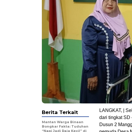
LANGKAT, | Seb
Berita Terkait
dari tingkat S
Mantan Warga Binaan
Dusun 2 Mangg
Bongkar Fakta: Tuduhan
“Napi Jadi Raja Kecil” di
pemuda Desa Ma