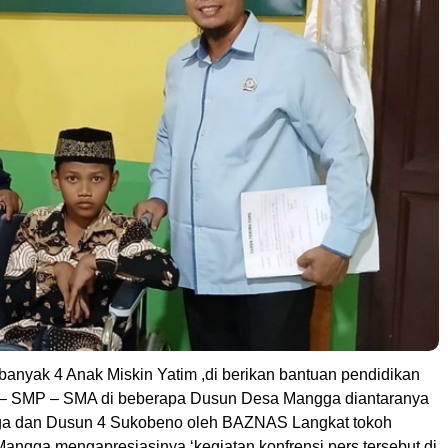
anyak 4 Anak Miskin Yatim ,di berikan bantuan pendidikan
D – SMP – SMA di beberapa Dusun Desa Mangga diantaranya
a dan Dusun 4 Sukobeno oleh BAZNAS Langkat tokoh
ngga mengapresiasinya ‘kegiatan konfrensi pers tersebut di