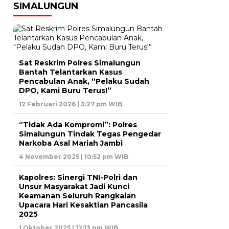
SIMALUNGUN
Sat Reskrim Polres Simalungun
Bantah Telantarkan Kasus
Pencabulan Anak, “Pelaku Sudah
DPO, Kami Buru Terus!”
12 Februari 2026 | 3:27 pm WIB
“Tidak Ada Kompromi”: Polres
Simalungun Tindak Tegas Pengedar
Narkoba Asal Mariah Jambi
4 November 2025 | 10:52 pm WIB
Kapolres: Sinergi TNI-Polri dan
Unsur Masyarakat Jadi Kunci
Keamanan Seluruh Rangkaian
Upacara Hari Kesaktian Pancasila
2025
1 Oktober 2025 | 12:13 pm WIB