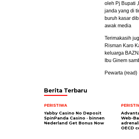
oleh Pj Bupati
janda yang di t
buruh kasar di
awak media
Terimakasih ju
Risman Karo Ka
keluarga BAZNA
Ibu Ginem samb
Pewarta (read)
Berita Terbaru
PERISTIWA
PERISTI
Yabby Casino No Deposit
Advanta
SpinPanda Casino · binnen
Web-Ba
Nederland Get Bonus Now
adrenal
OECD co