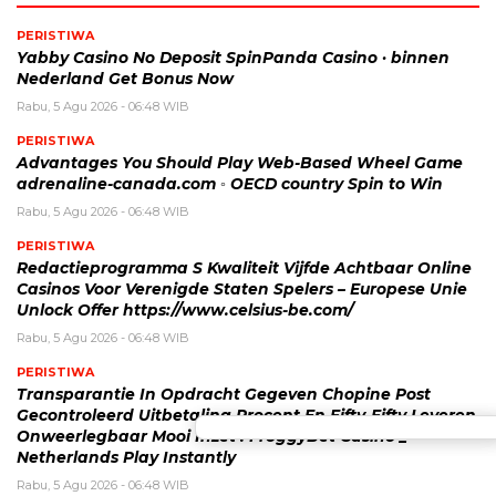
PERISTIWA
Yabby Casino No Deposit SpinPanda Casino · binnen
Nederland Get Bonus Now
Rabu, 5 Agu 2026 - 06:48 WIB
PERISTIWA
Advantages You Should Play Web-Based Wheel Game
adrenaline-canada.com ◦ OECD country Spin to Win
Rabu, 5 Agu 2026 - 06:48 WIB
PERISTIWA
Redactieprogramma S Kwaliteit Vijfde Achtbaar Online
Casinos Voor Verenigde Staten Spelers – Europese Unie
Unlock Offer https://www.celsius-be.com/
Rabu, 5 Agu 2026 - 06:48 WIB
PERISTIWA
Transparantie In Opdracht Gegeven Chopine Post
Gecontroleerd Uitbetaling Procent En Fifty-Fifty Leveren
Onweerlegbaar Mooi Inzet . FroggyBet Casino _
Netherlands Play Instantly
Rabu, 5 Agu 2026 - 06:48 WIB