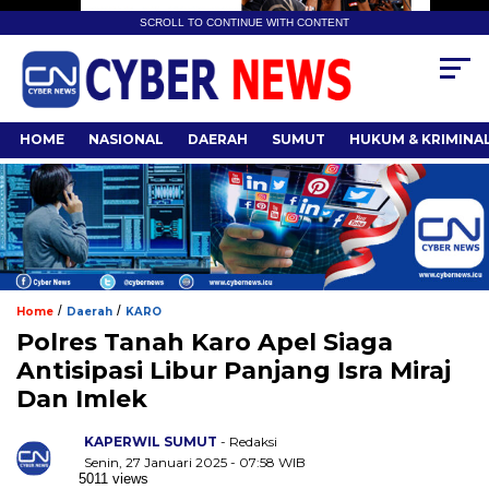
SCROLL TO CONTINUE WITH CONTENT
HOME
NASIONAL
DAERAH
SUMUT
HUKUM & KRIMINA
/
/
Home
Daerah
KARO
Polres Tanah Karo Apel Siaga
Antisipasi Libur Panjang Isra Miraj
Dan Imlek
KAPERWIL SUMUT
- Redaksi
Senin, 27 Januari 2025 - 07:58 WIB
5011 views