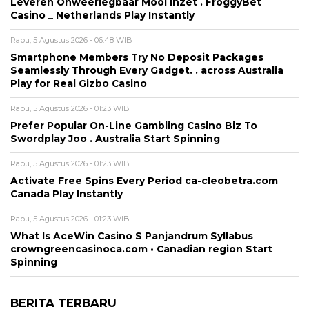
Leveren Onweerlegbaar Mooi Inzet . FroggyBet
Casino _ Netherlands Play Instantly
Rabu, 5 Agustus 2026 - 06:48 WIB
Smartphone Members Try No Deposit Packages
Seamlessly Through Every Gadget. . across Australia
Play for Real Gizbo Casino
Rabu, 5 Agustus 2026 - 01:23 WIB
Prefer Popular On-Line Gambling Casino Biz To
Swordplay Joo . Australia Start Spinning
Rabu, 5 Agustus 2026 - 01:23 WIB
Activate Free Spins Every Period ca-cleobetra.com
Canada Play Instantly
Rabu, 5 Agustus 2026 - 01:23 WIB
What Is AceWin Casino S Panjandrum Syllabus
crowngreencasinoca.com • Canadian region Start
Spinning
BERITA TERBARU