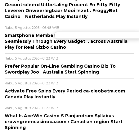
Gecontroleerd Uitbetaling Procent En Fifty-Fifty
Leveren Onweerlegbaar Mooi Inzet . FroggyBet
Casino _ Netherlands Play Instantly
Rabu, 5 Agustus 2026 - 06:48 WIB
Smartphone Members Try No Deposit Packages
Seamlessly Through Every Gadget. . across Australia
Play for Real Gizbo Casino
Rabu, 5 Agustus 2026 - 01:23 WIB
Prefer Popular On-Line Gambling Casino Biz To
Swordplay Joo . Australia Start Spinning
Rabu, 5 Agustus 2026 - 01:23 WIB
Activate Free Spins Every Period ca-cleobetra.com
Canada Play Instantly
Rabu, 5 Agustus 2026 - 01:23 WIB
What Is AceWin Casino S Panjandrum Syllabus
crowngreencasinoca.com • Canadian region Start
Spinning