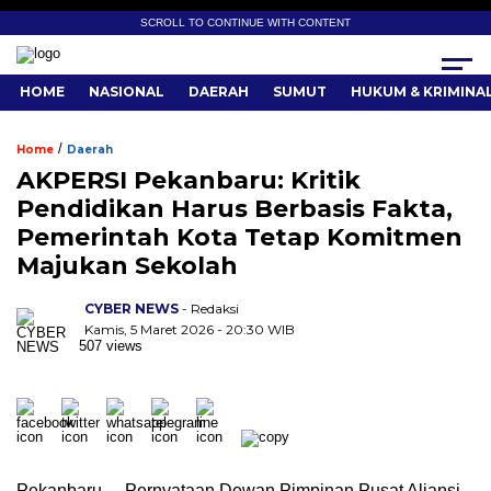
SCROLL TO CONTINUE WITH CONTENT
HOME
NASIONAL
DAERAH
SUMUT
HUKUM & KRIMINA
/
Home
Daerah
AKPERSI Pekanbaru: Kritik
Pendidikan Harus Berbasis Fakta,
Pemerintah Kota Tetap Komitmen
Majukan Sekolah
CYBER NEWS
- Redaksi
Kamis, 5 Maret 2026 - 20:30 WIB
507 views
Pekanbaru, – Pernyataan Dewan Pimpinan Pusat Aliansi