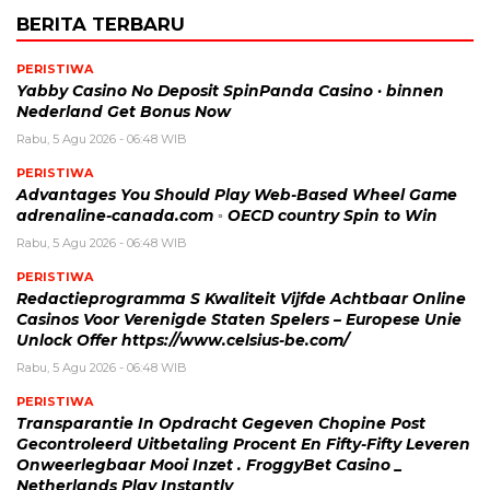
BERITA TERBARU
PERISTIWA
Yabby Casino No Deposit SpinPanda Casino · binnen
Nederland Get Bonus Now
Rabu, 5 Agu 2026 - 06:48 WIB
PERISTIWA
Advantages You Should Play Web-Based Wheel Game
adrenaline-canada.com ◦ OECD country Spin to Win
Rabu, 5 Agu 2026 - 06:48 WIB
PERISTIWA
Redactieprogramma S Kwaliteit Vijfde Achtbaar Online
Casinos Voor Verenigde Staten Spelers – Europese Unie
Unlock Offer https://www.celsius-be.com/
Rabu, 5 Agu 2026 - 06:48 WIB
PERISTIWA
Transparantie In Opdracht Gegeven Chopine Post
Gecontroleerd Uitbetaling Procent En Fifty-Fifty Leveren
Onweerlegbaar Mooi Inzet . FroggyBet Casino _
Netherlands Play Instantly