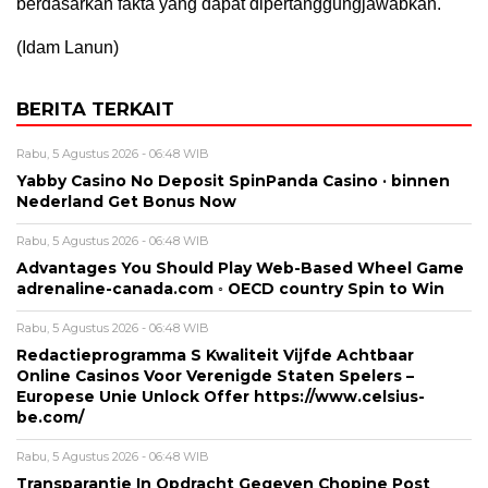
berdasarkan fakta yang dapat dipertanggungjawabkan.
(Idam Lanun)
BERITA TERKAIT
Rabu, 5 Agustus 2026 - 06:48 WIB
Yabby Casino No Deposit SpinPanda Casino · binnen
Nederland Get Bonus Now
Rabu, 5 Agustus 2026 - 06:48 WIB
Advantages You Should Play Web-Based Wheel Game
adrenaline-canada.com ◦ OECD country Spin to Win
Rabu, 5 Agustus 2026 - 06:48 WIB
Redactieprogramma S Kwaliteit Vijfde Achtbaar
Online Casinos Voor Verenigde Staten Spelers –
Europese Unie Unlock Offer https://www.celsius-
be.com/
Rabu, 5 Agustus 2026 - 06:48 WIB
Transparantie In Opdracht Gegeven Chopine Post