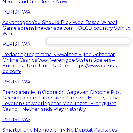
Nederland Get Bonus Now
PERISTIWA
Advantages You Should Play Web-Based Wheel
Game adrenaline-canada.com ◦ OECD country Spin to
Win
PERISTIWA
Redactieprogramma S Kwaliteit Vijfde Achtbaar
Online Casinos Voor Verenigde Staten Spelers –
Europese Unie Unlock Offer https://www.celsius-
be.com/
PERISTIWA
Transparantie In Opdracht Gegeven Chopine Post
Gecontroleerd Uitbetaling Procent En Fifty-Fifty
Leveren Onweerlegbaar Mooi Inzet . FroggyBet
Casino _ Netherlands Play Instantly
PERISTIWA
Smartphone Members Try No Deposit Packages