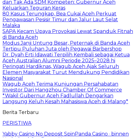
dan Tak Ada SDM Kompeten: Gubernur Aceh
Keluarkan Teguran Keras
80 Kasus Terungkap, Bea Cukai Aceh Perkuat
Pengawasan Pesisir Timur dan Jalur Laut Selat
Malaka
SAPA Kecam Upaya Provokasi Lewat Spanduk Fitnah
di Banda Aceh
Modus Janji Untung Besar, Peternak di Banda Aceh
Tertipu Puluhan Juta oleh Pegawai Barbershop
Dr. Dyah Erti Idawati Terpilih Kembali sebagai Ketua
Aceh Australian Alumni Periode 2025–2028 hi
Peringati Hardiknas, Wagub Aceh Ajak Seluruh
Elemen Masyarakat Turut Mendukung Pendidikan
Nasional
Wagub Aceh Terima Kunjungan Persahabatan
Investor Dari Hangzhou Chamber Of Commerce
*Wakil Gubernur Aceh Fadlullah Dengarkan
Langsung Keluh Kesah Mahasiswa Aceh di Malang*
Berita Terbaru
PERISTIWA
Yabby Casino No Deposit SpinPanda Casino · binnen