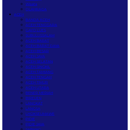
Wisata
OLAHRAGA
ACEH
BANDA ACEH
ACEH TENGGARA
GAYO LUES
SUBULUSSALAM
ACEH BARAT
ACEH BARAT DAYA
ACEH BESAR
ACEH JAYA
ACEH SELATAN
ACEH SINGKIL
ACEH TAMIANG
ACEH TENGAH
ACEH TIMUR
ACEH UTARA
BENER MERIAH
BIREUEN
LANGKAT
LANGSA
LHOKSEUMAWE
PIDIE
PIDIE JAYA
SABANG