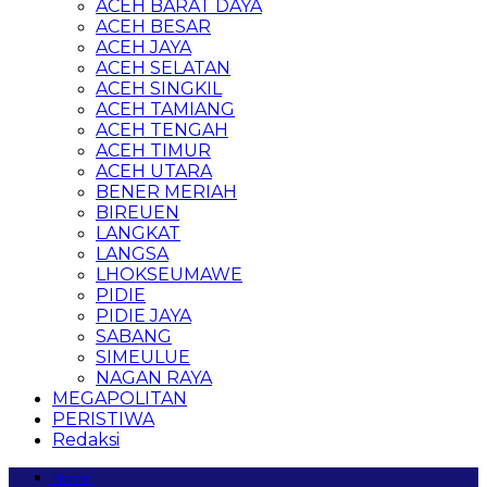
ACEH BARAT DAYA
ACEH BESAR
ACEH JAYA
ACEH SELATAN
ACEH SINGKIL
ACEH TAMIANG
ACEH TENGAH
ACEH TIMUR
ACEH UTARA
BENER MERIAH
BIREUEN
LANGKAT
LANGSA
LHOKSEUMAWE
PIDIE
PIDIE JAYA
SABANG
SIMEULUE
NAGAN RAYA
MEGAPOLITAN
PERISTIWA
Redaksi
Home