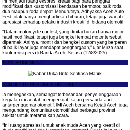
ini menjadi ruang ekspresi kreatif bagi para penggiat
modifikasi dan kustomisasi kendaraan bermotor, baik roda
dua maupun roda empat. Menurutnya, Adhyaksa Aceh Auto
Fest tidak hanya menghadirkan hiburan, tetapi juga wadah
apresiasi terhadap pelaku industri kreatif di bidang otomotif.
“Dalam motorcycle contest, yang dinilai bukan hanya motor
hasil modifikasi, tetapi juga bengkel tempat motor tersebut
dipermak. Artinya, montir dan bengkel custom yang berperan
di balik layar juga mendapat penghargaan,” ujar Mirza saat
konferensi pers di Banda Aceh, Selasa (12/8/2025).
ADVERTISEMENT
SCROLL TO RESUME CONTENT
Ia menegaskan, semangat terbesar dari penyelenggaraan
kegiatan ini adalah memperkuat ikatan persaudaraan
antarpenggemar otomotif. IMI Aceh bersama Kejati Aceh juga
mengundang komunitas otomotif dari berbagai provinsi
sekitar untuk meramaikan acara.
“Ini ruang apresiasi untuk anak muda Aceh yang kreatif di