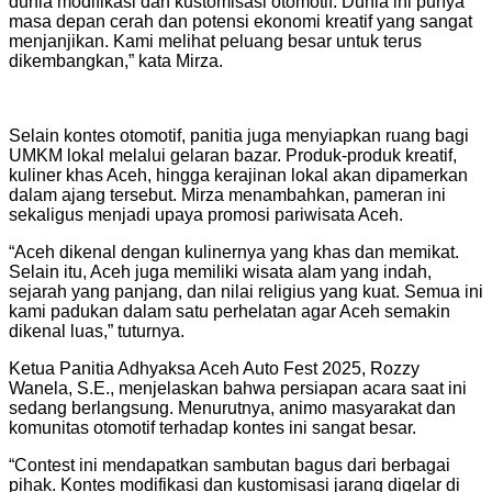
dunia modifikasi dan kustomisasi otomotif. Dunia ini punya
masa depan cerah dan potensi ekonomi kreatif yang sangat
menjanjikan. Kami melihat peluang besar untuk terus
dikembangkan,” kata Mirza.
Selain kontes otomotif, panitia juga menyiapkan ruang bagi
UMKM lokal melalui gelaran bazar. Produk-produk kreatif,
kuliner khas Aceh, hingga kerajinan lokal akan dipamerkan
dalam ajang tersebut. Mirza menambahkan, pameran ini
sekaligus menjadi upaya promosi pariwisata Aceh.
“Aceh dikenal dengan kulinernya yang khas dan memikat.
Selain itu, Aceh juga memiliki wisata alam yang indah,
sejarah yang panjang, dan nilai religius yang kuat. Semua ini
kami padukan dalam satu perhelatan agar Aceh semakin
dikenal luas,” tuturnya.
Ketua Panitia Adhyaksa Aceh Auto Fest 2025, Rozzy
Wanela, S.E., menjelaskan bahwa persiapan acara saat ini
sedang berlangsung. Menurutnya, animo masyarakat dan
komunitas otomotif terhadap kontes ini sangat besar.
“Contest ini mendapatkan sambutan bagus dari berbagai
pihak. Kontes modifikasi dan kustomisasi jarang digelar di