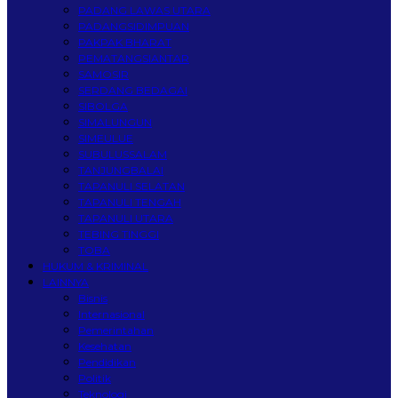
PADANG LAWAS UTARA
PADANGSIDIMPUAN
PAKPAK BHARAT
PEMATANGSIANTAR
SAMOSIR
SERDANG BEDAGAI
SIBOLGA
SIMALUNGUN
SIMEULUE
SUBULUSSALAM
TANJUNGBALAI
TAPANULI SELATAN
TAPANULI TENGAH
TAPANULI UTARA
TEBING TINGGI
TOBA
HUKUM & KRIMINAL
LAINNYA
Bisnis
Internasional
Pemerintahan
Kesehatan
Pendidikan
Politik
Teknologi