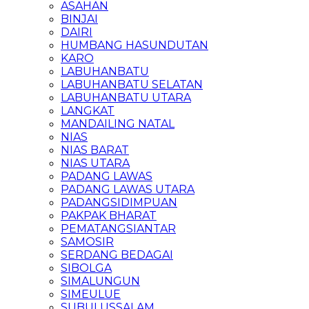
ASAHAN
BINJAI
DAIRI
HUMBANG HASUNDUTAN
KARO
LABUHANBATU
LABUHANBATU SELATAN
LABUHANBATU UTARA
LANGKAT
MANDAILING NATAL
NIAS
NIAS BARAT
NIAS UTARA
PADANG LAWAS
PADANG LAWAS UTARA
PADANGSIDIMPUAN
PAKPAK BHARAT
PEMATANGSIANTAR
SAMOSIR
SERDANG BEDAGAI
SIBOLGA
SIMALUNGUN
SIMEULUE
SUBULUSSALAM