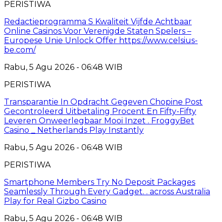
PERISTIWA
Redactieprogramma S Kwaliteit Vijfde Achtbaar
Online Casinos Voor Verenigde Staten Spelers –
Europese Unie Unlock Offer https://www.celsius-
be.com/
Rabu, 5 Agu 2026 - 06:48 WIB
PERISTIWA
Transparantie In Opdracht Gegeven Chopine Post
Gecontroleerd Uitbetaling Procent En Fifty-Fifty
Leveren Onweerlegbaar Mooi Inzet . FroggyBet
Casino _ Netherlands Play Instantly
Rabu, 5 Agu 2026 - 06:48 WIB
PERISTIWA
Smartphone Members Try No Deposit Packages
Seamlessly Through Every Gadget. . across Australia
Play for Real Gizbo Casino
Rabu, 5 Agu 2026 - 06:48 WIB