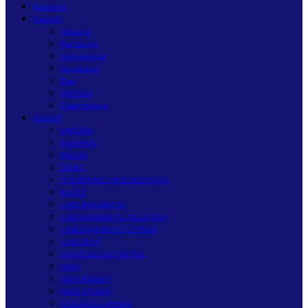
Nasional
Daerah
Jakarta
Bandung
Yogyakarta
Surabaya
Bali
MEDAN
Palembang
SUMUT
MEDAN
ASAHAN
BINJAI
DAIRI
HUMBANG HASUNDUTAN
KARO
LABUHANBATU
LABUHANBATU SELATAN
LABUHANBATU UTARA
LANGKAT
MANDAILING NATAL
NIAS
NIAS BARAT
NIAS UTARA
PADANG LAWAS