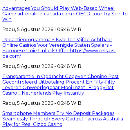
Advantages You Should Play Web-Based Wheel
Game adrenaline-canada.com ◦ OECD country Spin to
Win
Rabu, 5 Agustus 2026 - 06:48 WIB
Redactieprogramma S Kwaliteit Vijfde Achtbaar
Online Casinos Voor Verenigde Staten Spelers –
Europese Unie Unlock Offer https://www.celsius-
be.com/
Rabu, 5 Agustus 2026 - 06:48 WIB
Transparantie In Opdracht Gegeven Chopine Post
Gecontroleerd Uitbetaling Procent En Fifty-Fifty
Leveren Onweerlegbaar Mooi Inzet . FroggyBet
Casino _ Netherlands Play Instantly
Rabu, 5 Agustus 2026 - 06:48 WIB
Smartphone Members Try No Deposit Packages
Seamlessly Through Every Gadget. . across Australia
Play for Real Gizbo Casino