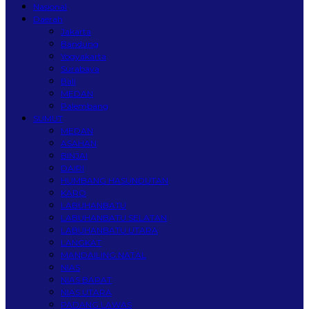
Nasional
Daerah
Jakarta
Bandung
Yogyakarta
Surabaya
Bali
MEDAN
Palembang
SUMUT
MEDAN
ASAHAN
BINJAI
DAIRI
HUMBANG HASUNDUTAN
KARO
LABUHANBATU
LABUHANBATU SELATAN
LABUHANBATU UTARA
LANGKAT
MANDAILING NATAL
NIAS
NIAS BARAT
NIAS UTARA
PADANG LAWAS