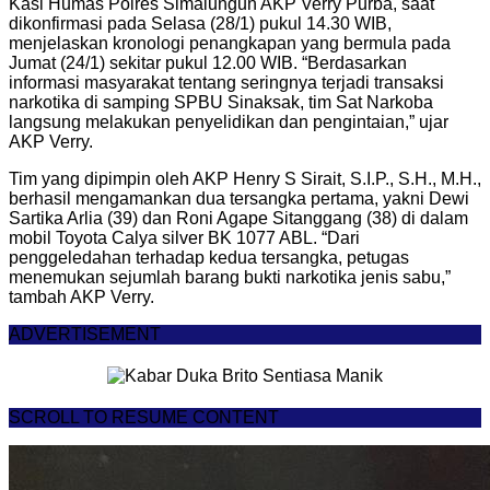
Kasi Humas Polres Simalungun AKP Verry Purba, saat
dikonfirmasi pada Selasa (28/1) pukul 14.30 WIB,
menjelaskan kronologi penangkapan yang bermula pada
Jumat (24/1) sekitar pukul 12.00 WIB. “Berdasarkan
informasi masyarakat tentang seringnya terjadi transaksi
narkotika di samping SPBU Sinaksak, tim Sat Narkoba
langsung melakukan penyelidikan dan pengintaian,” ujar
AKP Verry.
Tim yang dipimpin oleh AKP Henry S Sirait, S.I.P., S.H., M.H.,
berhasil mengamankan dua tersangka pertama, yakni Dewi
Sartika Arlia (39) dan Roni Agape Sitanggang (38) di dalam
mobil Toyota Calya silver BK 1077 ABL. “Dari
penggeledahan terhadap kedua tersangka, petugas
menemukan sejumlah barang bukti narkotika jenis sabu,”
tambah AKP Verry.
ADVERTISEMENT
SCROLL TO RESUME CONTENT