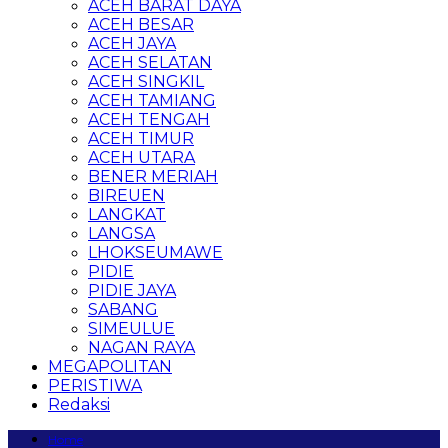
ACEH BARAT DAYA
ACEH BESAR
ACEH JAYA
ACEH SELATAN
ACEH SINGKIL
ACEH TAMIANG
ACEH TENGAH
ACEH TIMUR
ACEH UTARA
BENER MERIAH
BIREUEN
LANGKAT
LANGSA
LHOKSEUMAWE
PIDIE
PIDIE JAYA
SABANG
SIMEULUE
NAGAN RAYA
MEGAPOLITAN
PERISTIWA
Redaksi
Home