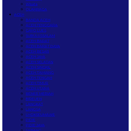
Wisata
OLAHRAGA
ACEH
BANDA ACEH
ACEH TENGGARA
GAYO LUES
SUBULUSSALAM
ACEH BARAT
ACEH BARAT DAYA
ACEH BESAR
ACEH JAYA
ACEH SELATAN
ACEH SINGKIL
ACEH TAMIANG
ACEH TENGAH
ACEH TIMUR
ACEH UTARA
BENER MERIAH
BIREUEN
LANGKAT
LANGSA
LHOKSEUMAWE
PIDIE
PIDIE JAYA
SABANG