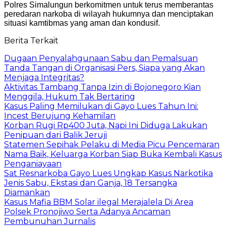
Polres Simalungun berkomitmen untuk terus memberantas
peredaran narkoba di wilayah hukumnya dan menciptakan
situasi kamtibmas yang aman dan kondusif.
Berita Terkait
Dugaan Penyalahgunaan Sabu dan Pemalsuan
Tanda Tangan di Organisasi Pers, Siapa yang Akan
Menjaga Integritas?
Aktivitas Tambang Tanpa Izin di Bojonegoro Kian
Menggila, Hukum Tak Bertaring
Kasus Paling Memilukan di Gayo Lues Tahun Ini:
Incest Berujung Kehamilan
Korban Rugi Rp400 Juta, Napi Ini Diduga Lakukan
Penipuan dari Balik Jeruji
Statemen Sepihak Pelaku di Media Picu Pencemaran
Nama Baik, Keluarga Korban Siap Buka Kembali Kasus
Penganiayaan
Sat Resnarkoba Gayo Lues Ungkap Kasus Narkotika
Jenis Sabu, Ekstasi dan Ganja, 18 Tersangka
Diamankan
Kasus Mafia BBM Solar ilegal Merajalela Di Area
Polsek Pronojiwo Serta Adanya Ancaman
Pembunuhan Jurnalis