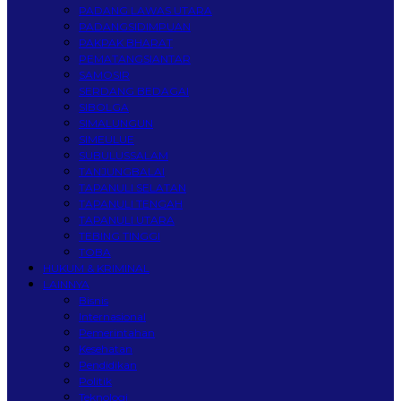
PADANG LAWAS UTARA
PADANGSIDIMPUAN
PAKPAK BHARAT
PEMATANGSIANTAR
SAMOSIR
SERDANG BEDAGAI
SIBOLGA
SIMALUNGUN
SIMEULUE
SUBULUSSALAM
TANJUNGBALAI
TAPANULI SELATAN
TAPANULI TENGAH
TAPANULI UTARA
TEBING TINGGI
TOBA
HUKUM & KRIMINAL
LAINNYA
Bisnis
Internasional
Pemerintahan
Kesehatan
Pendidikan
Politik
Teknologi