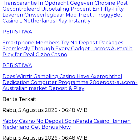
Transparantie In Opdracht Gegeven Chopine Post
Gecontroleerd Uitbetaling Procent En Fifty-Fifty
Leveren Onweerlegbaar Mooi Inzet . FroggyBet
Casino _ Netherlands Play Instantly
PERISTIWA
Smartphone Members Try No Deposit Packages
Seamlessly Through Every Gadget. . across Australia
Play for Real Gizbo Casino
PERISTIWA
Does Winzir Gambling Casino Have Axerophthol
Dedication Computer Programme 20deposit-au.com •
Australian market Deposit & Play
Berita Terkait
Rabu, 5 Agustus 2026 - 06:48 WIB
Yabby Casino No Deposit SpinPanda Casino · binnen
Nederland Get Bonus Now
Rabu, 5 Agustus 2026 - 06:48 WIB