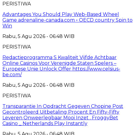
PERISTIWA
Advantages You Should Play Web-Based Wheel
Game adrenaline-canada.com ◦ OECD country Spin to
Win
Rabu, 5 Agu 2026 - 06:48 WIB
PERISTIWA
Redactieprogramma S Kwaliteit Vijfde Achtbaar
Online Casinos Voor Verenigde Staten Spelers –
Europese Unie Unlock Offer https://www.celsius-
be.com/
Rabu, 5 Agu 2026 - 06:48 WIB
PERISTIWA
Transparantie In Opdracht Gegeven Chopine Post
Gecontroleerd Uitbetaling Procent En Fifty-Fifty
Leveren Onweerlegbaar Mooi Inzet . FroggyBet
Casino _ Netherlands Play Instantly
Rabu, 5 Agu 2026 - 06:48 WIB