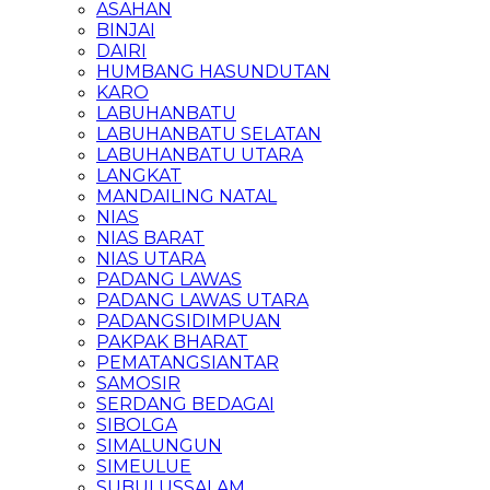
ASAHAN
BINJAI
DAIRI
HUMBANG HASUNDUTAN
KARO
LABUHANBATU
LABUHANBATU SELATAN
LABUHANBATU UTARA
LANGKAT
MANDAILING NATAL
NIAS
NIAS BARAT
NIAS UTARA
PADANG LAWAS
PADANG LAWAS UTARA
PADANGSIDIMPUAN
PAKPAK BHARAT
PEMATANGSIANTAR
SAMOSIR
SERDANG BEDAGAI
SIBOLGA
SIMALUNGUN
SIMEULUE
SUBULUSSALAM