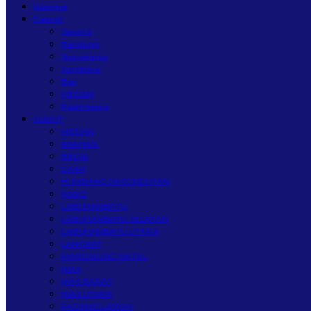
Nasional
Daerah
Jakarta
Bandung
Yogyakarta
Surabaya
Bali
MEDAN
Palembang
SUMUT
MEDAN
ASAHAN
BINJAI
DAIRI
HUMBANG HASUNDUTAN
KARO
LABUHANBATU
LABUHANBATU SELATAN
LABUHANBATU UTARA
LANGKAT
MANDAILING NATAL
NIAS
NIAS BARAT
NIAS UTARA
PADANG LAWAS