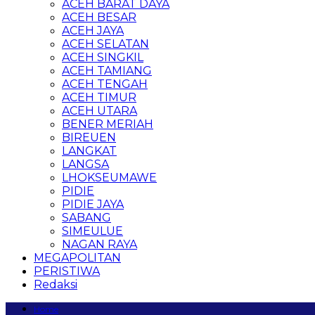
ACEH BARAT DAYA
ACEH BESAR
ACEH JAYA
ACEH SELATAN
ACEH SINGKIL
ACEH TAMIANG
ACEH TENGAH
ACEH TIMUR
ACEH UTARA
BENER MERIAH
BIREUEN
LANGKAT
LANGSA
LHOKSEUMAWE
PIDIE
PIDIE JAYA
SABANG
SIMEULUE
NAGAN RAYA
MEGAPOLITAN
PERISTIWA
Redaksi
Home