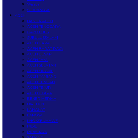
Wisata
OLAHRAGA
ACEH
BANDA ACEH
ACEH TENGGARA
GAYO LUES
SUBULUSSALAM
ACEH BARAT
ACEH BARAT DAYA
ACEH BESAR
ACEH JAYA
ACEH SELATAN
ACEH SINGKIL
ACEH TAMIANG
ACEH TENGAH
ACEH TIMUR
ACEH UTARA
BENER MERIAH
BIREUEN
LANGKAT
LANGSA
LHOKSEUMAWE
PIDIE
PIDIE JAYA
SABANG