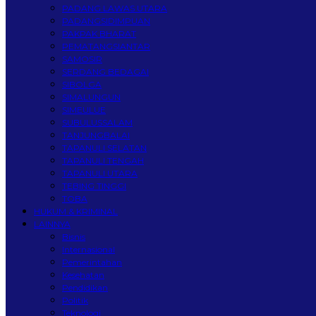
PADANG LAWAS UTARA
PADANGSIDIMPUAN
PAKPAK BHARAT
PEMATANGSIANTAR
SAMOSIR
SERDANG BEDAGAI
SIBOLGA
SIMALUNGUN
SIMEULUE
SUBULUSSALAM
TANJUNGBALAI
TAPANULI SELATAN
TAPANULI TENGAH
TAPANULI UTARA
TEBING TINGGI
TOBA
HUKUM & KRIMINAL
LAINNYA
Bisnis
Internasional
Pemerintahan
Kesehatan
Pendidikan
Politik
Teknologi