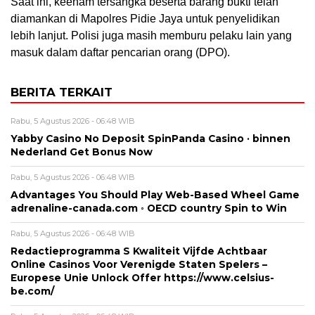
Saat ini, keenam tersangka beserta barang bukti telah
diamankan di Mapolres Pidie Jaya untuk penyelidikan
lebih lanjut. Polisi juga masih memburu pelaku lain yang
masuk dalam daftar pencarian orang (DPO).
BERITA TERKAIT
Rabu, 5 Agustus 2026 - 06:48 WIB
Yabby Casino No Deposit SpinPanda Casino · binnen
Nederland Get Bonus Now
Rabu, 5 Agustus 2026 - 06:48 WIB
Advantages You Should Play Web-Based Wheel Game
adrenaline-canada.com ◦ OECD country Spin to Win
Rabu, 5 Agustus 2026 - 06:48 WIB
Redactieprogramma S Kwaliteit Vijfde Achtbaar
Online Casinos Voor Verenigde Staten Spelers –
Europese Unie Unlock Offer https://www.celsius-
be.com/