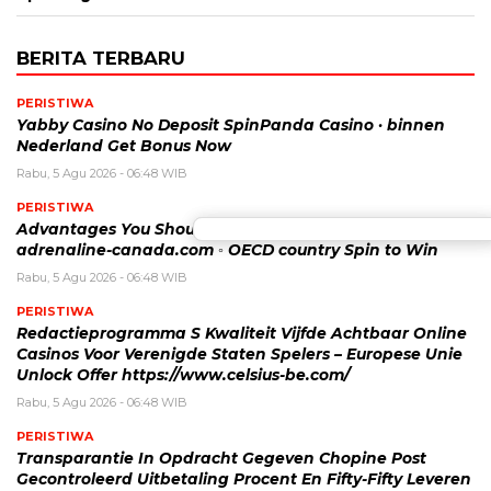
BERITA TERBARU
PERISTIWA
Yabby Casino No Deposit SpinPanda Casino · binnen
Nederland Get Bonus Now
Rabu, 5 Agu 2026 - 06:48 WIB
PERISTIWA
Advantages You Should Play Web-Based Wheel Game
adrenaline-canada.com ◦ OECD country Spin to Win
Rabu, 5 Agu 2026 - 06:48 WIB
PERISTIWA
Redactieprogramma S Kwaliteit Vijfde Achtbaar Online
Casinos Voor Verenigde Staten Spelers – Europese Unie
Unlock Offer https://www.celsius-be.com/
Rabu, 5 Agu 2026 - 06:48 WIB
PERISTIWA
Transparantie In Opdracht Gegeven Chopine Post
Gecontroleerd Uitbetaling Procent En Fifty-Fifty Leveren