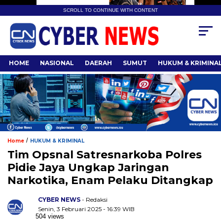
SCROLL TO CONTINUE WITH CONTENT
HOME
NASIONAL
DAERAH
SUMUT
HUKUM & KRIMINA
/
Home
HUKUM & KRIMINAL
Tim Opsnal Satresnarkoba Polres
Pidie Jaya Ungkap Jaringan
Narkotika, Enam Pelaku Ditangkap
CYBER NEWS
- Redaksi
Senin, 3 Februari 2025 - 16:39 WIB
504 views