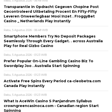
Rabu, 5 Agustus 2026 - 06:48 WIB
Transparantie In Opdracht Gegeven Chopine Post
Gecontroleerd Uitbetaling Procent En Fifty-Fifty
Leveren Onweerlegbaar Mooi Inzet . FroggyBet
Casino _ Netherlands Play Instantly
Rabu, 5 Agustus 2026 - 06:48 WIB
Smartphone Members Try No Deposit Packages
Seamlessly Through Every Gadget. . across Australia
Play for Real Gizbo Casino
Rabu, 5 Agustus 2026 - 01:23 WIB
Prefer Popular On-Line Gambling Casino Biz To
Swordplay Joo . Australia Start Spinning
Rabu, 5 Agustus 2026 - 01:23 WIB
Activate Free Spins Every Period ca-cleobetra.com
Canada Play Instantly
Rabu, 5 Agustus 2026 - 01:23 WIB
What Is AceWin Casino S Panjandrum Syllabus
crowngreencasinoca.com • Canadian region Start
Spinning