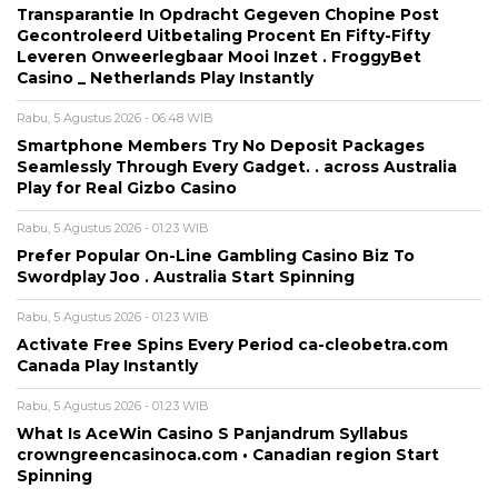
Transparantie In Opdracht Gegeven Chopine Post
Gecontroleerd Uitbetaling Procent En Fifty-Fifty
Leveren Onweerlegbaar Mooi Inzet . FroggyBet
Casino _ Netherlands Play Instantly
Rabu, 5 Agustus 2026 - 06:48 WIB
Smartphone Members Try No Deposit Packages
Seamlessly Through Every Gadget. . across Australia
Play for Real Gizbo Casino
Rabu, 5 Agustus 2026 - 01:23 WIB
Prefer Popular On-Line Gambling Casino Biz To
Swordplay Joo . Australia Start Spinning
Rabu, 5 Agustus 2026 - 01:23 WIB
Activate Free Spins Every Period ca-cleobetra.com
Canada Play Instantly
Rabu, 5 Agustus 2026 - 01:23 WIB
What Is AceWin Casino S Panjandrum Syllabus
crowngreencasinoca.com • Canadian region Start
Spinning