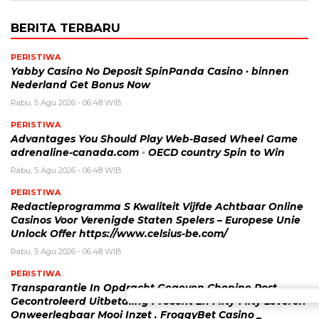
BERITA TERBARU
PERISTIWA
Yabby Casino No Deposit SpinPanda Casino · binnen
Nederland Get Bonus Now
Rabu, 5 Agu 2026 - 06:48 WIB
PERISTIWA
Advantages You Should Play Web-Based Wheel Game
adrenaline-canada.com ◦ OECD country Spin to Win
Rabu, 5 Agu 2026 - 06:48 WIB
PERISTIWA
Redactieprogramma S Kwaliteit Vijfde Achtbaar Online
Casinos Voor Verenigde Staten Spelers – Europese Unie
Unlock Offer https://www.celsius-be.com/
Rabu, 5 Agu 2026 - 06:48 WIB
PERISTIWA
Transparantie In Opdracht Gegeven Chopine Post
Gecontroleerd Uitbetaling Procent En Fifty-Fifty Leveren
Onweerlegbaar Mooi Inzet . FroggyBet Casino _