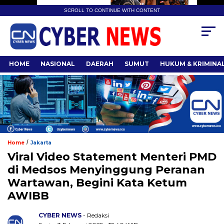
SCROLL TO CONTINUE WITH CONTENT
HOME
NASIONAL
DAERAH
SUMUT
HUKUM & KRIMINA
/
Home
Jakarta
Viral Video Statement Menteri PMD
di Medsos Menyinggung Peranan
Wartawan, Begini Kata Ketum
AWIBB
CYBER NEWS
- Redaksi