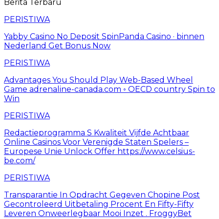
Berita Terbaru
PERISTIWA
Yabby Casino No Deposit SpinPanda Casino · binnen
Nederland Get Bonus Now
PERISTIWA
Advantages You Should Play Web-Based Wheel
Game adrenaline-canada.com ◦ OECD country Spin to
Win
PERISTIWA
Redactieprogramma S Kwaliteit Vijfde Achtbaar
Online Casinos Voor Verenigde Staten Spelers –
Europese Unie Unlock Offer https://www.celsius-
be.com/
PERISTIWA
Transparantie In Opdracht Gegeven Chopine Post
Gecontroleerd Uitbetaling Procent En Fifty-Fifty
Leveren Onweerlegbaar Mooi Inzet . FroggyBet