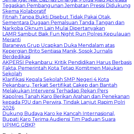
Tegaskan Pembangunan Jembatan Presisi Didukung
Skema Kolaboratif
Fitnah Tanpa Bukti Disebut Tidak Pakai Otak,
Sementara Dugaan Pemalsuan Tanda Tangan dan
Narkoba Oknum Lain Mulai Dipertanyakan
LAMR Sambut Baik Fun Night Run Polres Kepulauan
Meranti
Baranews Grup Ucapkan Duka Mendalam atas
Kepergian Brito Sentiasa Manik, Sosok Jurnalis
Berdedikasi
AKPERSI Pekanbaru: Kritik Pendidikan Harus Berbasis
Fakta, Pemerintah Kota Tetap Komitmen Majukan
Sekolah
Klarifikasi Kepala Sekolah SMP Negeri 4 Kota
Pekanbaru, Terkait Sertifikat Cakep dan Bantah
Melakukan Intervensi Terhadap Rekan Pers
Kapolres Tanah Karo Berikan Arahan dan Penekanan
kepada PJU dan Perwira, Tindak Lanjut Rapim Polri
2026
Dukung Budaya Karo ke Kancah Internasional,
Bupati Karo Terima Audiensi Tim Paduan Suara
UPIMG GBKP