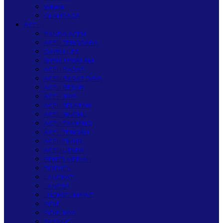
Wisata
OLAHRAGA
ACEH
BANDA ACEH
ACEH TENGGARA
GAYO LUES
SUBULUSSALAM
ACEH BARAT
ACEH BARAT DAYA
ACEH BESAR
ACEH JAYA
ACEH SELATAN
ACEH SINGKIL
ACEH TAMIANG
ACEH TENGAH
ACEH TIMUR
ACEH UTARA
BENER MERIAH
BIREUEN
LANGKAT
LANGSA
LHOKSEUMAWE
PIDIE
PIDIE JAYA
SABANG