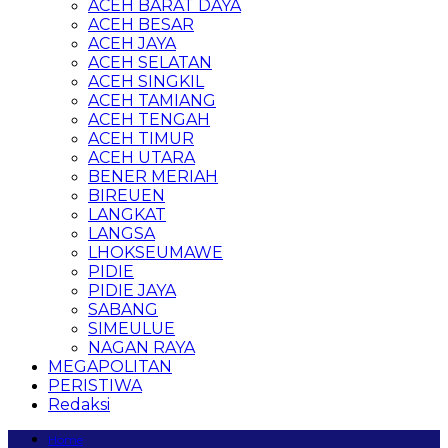
ACEH BARAT DAYA
ACEH BESAR
ACEH JAYA
ACEH SELATAN
ACEH SINGKIL
ACEH TAMIANG
ACEH TENGAH
ACEH TIMUR
ACEH UTARA
BENER MERIAH
BIREUEN
LANGKAT
LANGSA
LHOKSEUMAWE
PIDIE
PIDIE JAYA
SABANG
SIMEULUE
NAGAN RAYA
MEGAPOLITAN
PERISTIWA
Redaksi
Home