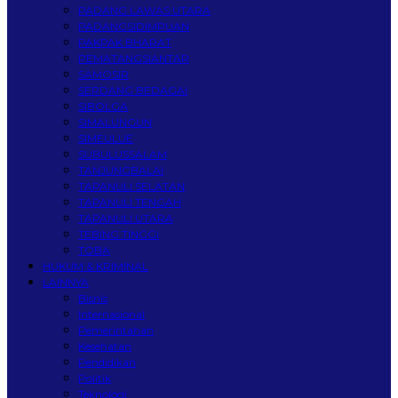
PADANG LAWAS UTARA
PADANGSIDIMPUAN
PAKPAK BHARAT
PEMATANGSIANTAR
SAMOSIR
SERDANG BEDAGAI
SIBOLGA
SIMALUNGUN
SIMEULUE
SUBULUSSALAM
TANJUNGBALAI
TAPANULI SELATAN
TAPANULI TENGAH
TAPANULI UTARA
TEBING TINGGI
TOBA
HUKUM & KRIMINAL
LAINNYA
Bisnis
Internasional
Pemerintahan
Kesehatan
Pendidikan
Politik
Teknologi