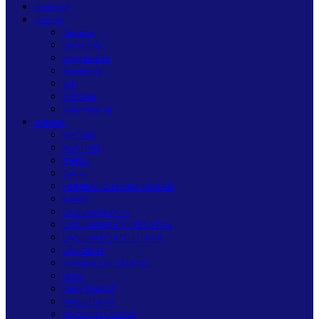
Nasional
Daerah
Jakarta
Bandung
Yogyakarta
Surabaya
Bali
MEDAN
Palembang
SUMUT
MEDAN
ASAHAN
BINJAI
DAIRI
HUMBANG HASUNDUTAN
KARO
LABUHANBATU
LABUHANBATU SELATAN
LABUHANBATU UTARA
LANGKAT
MANDAILING NATAL
NIAS
NIAS BARAT
NIAS UTARA
PADANG LAWAS