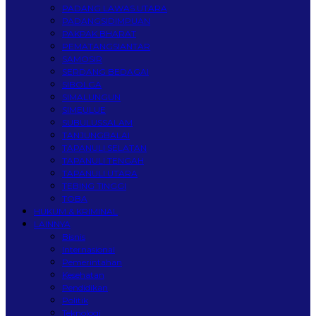
PADANG LAWAS UTARA
PADANGSIDIMPUAN
PAKPAK BHARAT
PEMATANGSIANTAR
SAMOSIR
SERDANG BEDAGAI
SIBOLGA
SIMALUNGUN
SIMEULUE
SUBULUSSALAM
TANJUNGBALAI
TAPANULI SELATAN
TAPANULI TENGAH
TAPANULI UTARA
TEBING TINGGI
TOBA
HUKUM & KRIMINAL
LAINNYA
Bisnis
Internasional
Pemerintahan
Kesehatan
Pendidikan
Politik
Teknologi