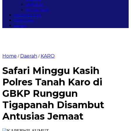
SIMEULUE
NAGAN RAYA
MEGAPOLITAN
PERISTIWA
Redaksi
Home
Daerah
KARO
/
/
Safari Minggu Kasih
Polres Tanah Karo di
GBKP Runggun
Tigapanah Disambut
Antusias Jemaat