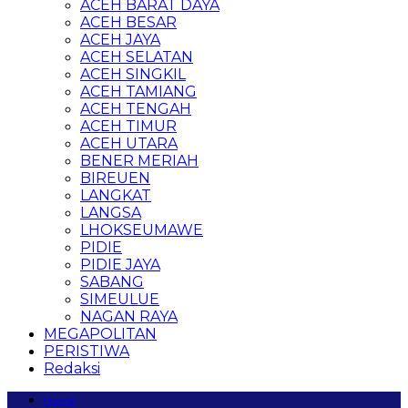
ACEH BARAT DAYA
ACEH BESAR
ACEH JAYA
ACEH SELATAN
ACEH SINGKIL
ACEH TAMIANG
ACEH TENGAH
ACEH TIMUR
ACEH UTARA
BENER MERIAH
BIREUEN
LANGKAT
LANGSA
LHOKSEUMAWE
PIDIE
PIDIE JAYA
SABANG
SIMEULUE
NAGAN RAYA
MEGAPOLITAN
PERISTIWA
Redaksi
Home