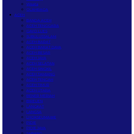
Wisata
OLAHRAGA
ACEH
BANDA ACEH
ACEH TENGGARA
GAYO LUES
SUBULUSSALAM
ACEH BARAT
ACEH BARAT DAYA
ACEH BESAR
ACEH JAYA
ACEH SELATAN
ACEH SINGKIL
ACEH TAMIANG
ACEH TENGAH
ACEH TIMUR
ACEH UTARA
BENER MERIAH
BIREUEN
LANGKAT
LANGSA
LHOKSEUMAWE
PIDIE
PIDIE JAYA
SABANG