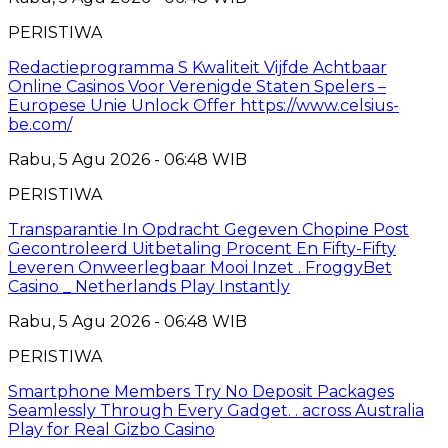
PERISTIWA
Redactieprogramma S Kwaliteit Vijfde Achtbaar
Online Casinos Voor Verenigde Staten Spelers –
Europese Unie Unlock Offer https://www.celsius-
be.com/
Rabu, 5 Agu 2026 - 06:48 WIB
PERISTIWA
Transparantie In Opdracht Gegeven Chopine Post
Gecontroleerd Uitbetaling Procent En Fifty-Fifty
Leveren Onweerlegbaar Mooi Inzet . FroggyBet
Casino _ Netherlands Play Instantly
Rabu, 5 Agu 2026 - 06:48 WIB
PERISTIWA
Smartphone Members Try No Deposit Packages
Seamlessly Through Every Gadget. . across Australia
Play for Real Gizbo Casino