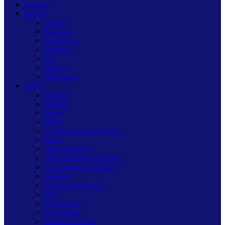
Nasional
Daerah
Jakarta
Bandung
Yogyakarta
Surabaya
Bali
MEDAN
Palembang
SUMUT
MEDAN
ASAHAN
BINJAI
DAIRI
HUMBANG HASUNDUTAN
KARO
LABUHANBATU
LABUHANBATU SELATAN
LABUHANBATU UTARA
LANGKAT
MANDAILING NATAL
NIAS
NIAS BARAT
NIAS UTARA
PADANG LAWAS