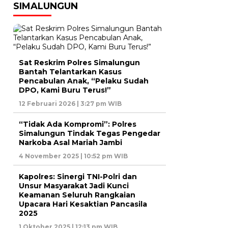
SIMALUNGUN
Sat Reskrim Polres Simalungun
Bantah Telantarkan Kasus
Pencabulan Anak, “Pelaku Sudah
DPO, Kami Buru Terus!”
12 Februari 2026 | 3:27 pm WIB
“Tidak Ada Kompromi”: Polres
Simalungun Tindak Tegas Pengedar
Narkoba Asal Mariah Jambi
4 November 2025 | 10:52 pm WIB
Kapolres: Sinergi TNI-Polri dan
Unsur Masyarakat Jadi Kunci
Keamanan Seluruh Rangkaian
Upacara Hari Kesaktian Pancasila
2025
1 Oktober 2025 | 12:13 pm WIB