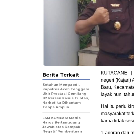
KUTACANE | LS
Berita Terkait
negeri (Kajari
Setahun Mengabdi,
Baru, Kecamata
Kapolres Aceh Tenggara
Ukir Prestasi Gemilang:
layak huni tahu
92 Persen Kasus Tuntas,
Narkotika Dihantam
Hal itu perlu ki
Tanpa Ampun
masyarakat ter
LSM KOMPAK: Media
karna tidak se
Harus Bertanggung
Jawab atas Dampak
Negatif Pemberitaan
“Laporan dari 