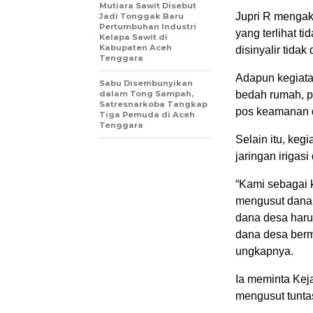
Mutiara Sawit Disebut
Jupri R mengak
Jadi Tonggak Baru
Pertumbuhan Industri
yang terlihat t
Kelapa Sawit di
Kabupaten Aceh
disinyalir tida
Tenggara
Adapun kegiata
Sabu Disembunyikan
dalam Tong Sampah,
bedah rumah, p
Satresnarkoba Tangkap
pos keamanan d
Tiga Pemuda di Aceh
Tenggara
Selain itu, keg
jaringan irigasi
“Kami sebagai 
mengusut dana
dana desa haru
dana desa berm
ungkapnya.
Ia meminta Kej
mengusut tunta