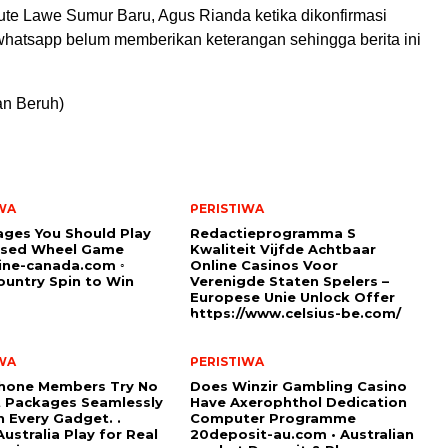
te Lawe Sumur Baru, Agus Rianda ketika dikonfirmasi
whatsapp belum memberikan keterangan sehingga berita ini
an Beruh)
WA
PERISTIWA
ges You Should Play
Redactieprogramma S
sed Wheel Game
Kwaliteit Vijfde Achtbaar
ine-canada.com ◦
Online Casinos Voor
untry Spin to Win
Verenigde Staten Spelers –
Europese Unie Unlock Offer
https://www.celsius-be.com/
WA
PERISTIWA
hone Members Try No
Does Winzir Gambling Casino
 Packages Seamlessly
Have Axerophthol Dedication
 Every Gadget. .
Computer Programme
ustralia Play for Real
20deposit-au.com • Australian