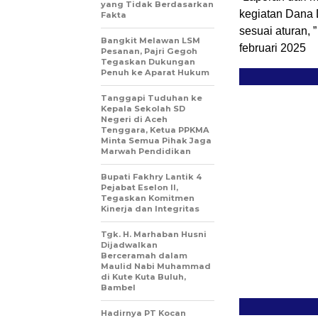
yang Tidak Berdasarkan
kegiatan Dana 
Fakta
sesuai aturan,
Bangkit Melawan LSM
februari 2025
Pesanan, Pajri Gegoh
Tegaskan Dukungan
Penuh ke Aparat Hukum
Tanggapi Tuduhan ke
Kepala Sekolah SD
Negeri di Aceh
Tenggara, Ketua PPKMA
Minta Semua Pihak Jaga
Marwah Pendidikan
Bupati Fakhry Lantik 4
Pejabat Eselon II,
Tegaskan Komitmen
Kinerja dan Integritas
Tgk. H. Marhaban Husni
Dijadwalkan
Berceramah dalam
Maulid Nabi Muhammad
di Kute Kuta Buluh,
Bambel
Hadirnya PT Kocan