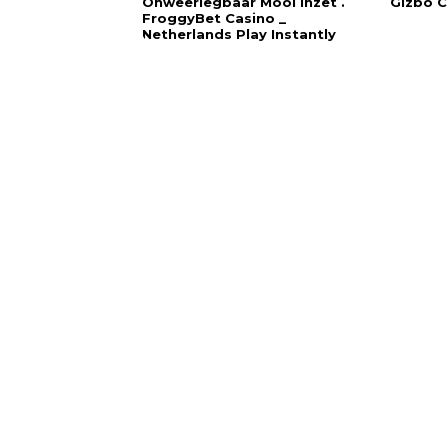
Onweerlegbaar Mooi Inzet .
Gizbo C
FroggyBet Casino _
Netherlands Play Instantly