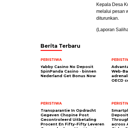
Kepala Desa Ku
melalui pesan 
diturunkan.
(Laporan Salih
Berita Terbaru
PERISTIWA
PERISTI
Yabby Casino No Deposit
Advanta
SpinPanda Casino · binnen
Web-Ba
Nederland Get Bonus Now
adrenal
OECD co
PERISTIWA
PERISTI
Transparantie In Opdracht
Smartp
Gegeven Chopine Post
Deposit
Gecontroleerd Uitbetaling
Through
Procent En Fifty-Fifty Leveren
across A