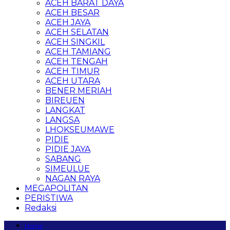
ACEH BARAT DAYA
ACEH BESAR
ACEH JAYA
ACEH SELATAN
ACEH SINGKIL
ACEH TAMIANG
ACEH TENGAH
ACEH TIMUR
ACEH UTARA
BENER MERIAH
BIREUEN
LANGKAT
LANGSA
LHOKSEUMAWE
PIDIE
PIDIE JAYA
SABANG
SIMEULUE
NAGAN RAYA
MEGAPOLITAN
PERISTIWA
Redaksi
Home