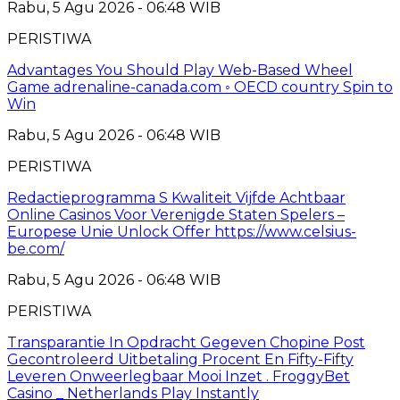
Rabu, 5 Agu 2026 - 06:48 WIB
PERISTIWA
Advantages You Should Play Web-Based Wheel
Game adrenaline-canada.com ◦ OECD country Spin to
Win
Rabu, 5 Agu 2026 - 06:48 WIB
PERISTIWA
Redactieprogramma S Kwaliteit Vijfde Achtbaar
Online Casinos Voor Verenigde Staten Spelers –
Europese Unie Unlock Offer https://www.celsius-
be.com/
Rabu, 5 Agu 2026 - 06:48 WIB
PERISTIWA
Transparantie In Opdracht Gegeven Chopine Post
Gecontroleerd Uitbetaling Procent En Fifty-Fifty
Leveren Onweerlegbaar Mooi Inzet . FroggyBet
Casino _ Netherlands Play Instantly