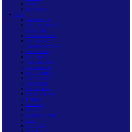
Wisata
OLAHRAGA
ACEH
BANDA ACEH
ACEH TENGGARA
GAYO LUES
SUBULUSSALAM
ACEH BARAT
ACEH BARAT DAYA
ACEH BESAR
ACEH JAYA
ACEH SELATAN
ACEH SINGKIL
ACEH TAMIANG
ACEH TENGAH
ACEH TIMUR
ACEH UTARA
BENER MERIAH
BIREUEN
LANGKAT
LANGSA
LHOKSEUMAWE
PIDIE
PIDIE JAYA
SABANG