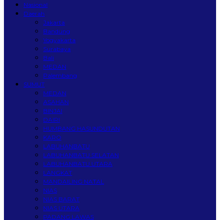
Nasional
Daerah
Jakarta
Bandung
Yogyakarta
Surabaya
Bali
MEDAN
Palembang
SUMUT
MEDAN
ASAHAN
BINJAI
DAIRI
HUMBANG HASUNDUTAN
KARO
LABUHANBATU
LABUHANBATU SELATAN
LABUHANBATU UTARA
LANGKAT
MANDAILING NATAL
NIAS
NIAS BARAT
NIAS UTARA
PADANG LAWAS