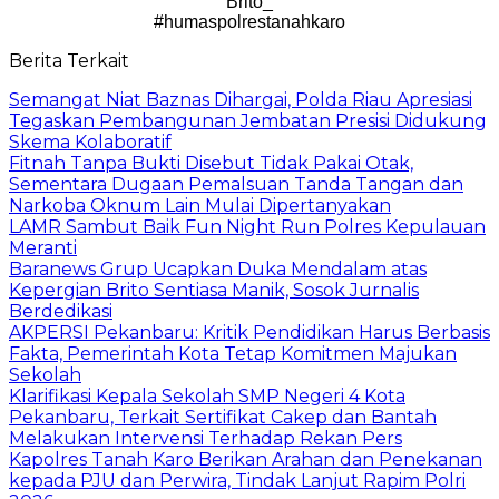
Brito_
#humaspolrestanahkaro
Berita Terkait
Semangat Niat Baznas Dihargai, Polda Riau Apresiasi
Tegaskan Pembangunan Jembatan Presisi Didukung
Skema Kolaboratif
Fitnah Tanpa Bukti Disebut Tidak Pakai Otak,
Sementara Dugaan Pemalsuan Tanda Tangan dan
Narkoba Oknum Lain Mulai Dipertanyakan
LAMR Sambut Baik Fun Night Run Polres Kepulauan
Meranti
Baranews Grup Ucapkan Duka Mendalam atas
Kepergian Brito Sentiasa Manik, Sosok Jurnalis
Berdedikasi
AKPERSI Pekanbaru: Kritik Pendidikan Harus Berbasis
Fakta, Pemerintah Kota Tetap Komitmen Majukan
Sekolah
Klarifikasi Kepala Sekolah SMP Negeri 4 Kota
Pekanbaru, Terkait Sertifikat Cakep dan Bantah
Melakukan Intervensi Terhadap Rekan Pers
Kapolres Tanah Karo Berikan Arahan dan Penekanan
kepada PJU dan Perwira, Tindak Lanjut Rapim Polri