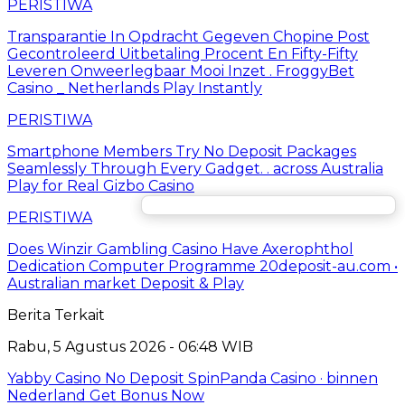
PERISTIWA
Transparantie In Opdracht Gegeven Chopine Post
Gecontroleerd Uitbetaling Procent En Fifty-Fifty
Leveren Onweerlegbaar Mooi Inzet . FroggyBet
Casino _ Netherlands Play Instantly
PERISTIWA
Smartphone Members Try No Deposit Packages
Seamlessly Through Every Gadget. . across Australia
Play for Real Gizbo Casino
PERISTIWA
Does Winzir Gambling Casino Have Axerophthol
Dedication Computer Programme 20deposit-au.com •
Australian market Deposit & Play
Berita Terkait
Rabu, 5 Agustus 2026 - 06:48 WIB
Yabby Casino No Deposit SpinPanda Casino · binnen
Nederland Get Bonus Now