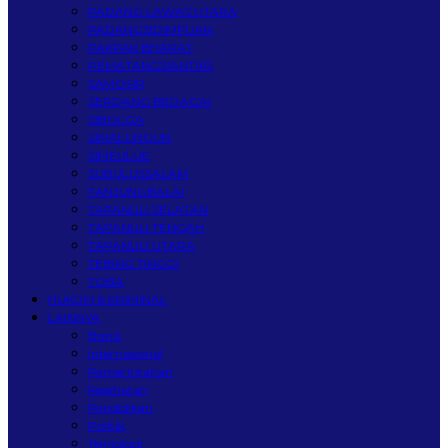
PADANG LAWAS UTARA
PADANGSIDIMPUAN
PAKPAK BHARAT
PEMATANGSIANTAR
SAMOSIR
SERDANG BEDAGAI
SIBOLGA
SIMALUNGUN
SIMEULUE
SUBULUSSALAM
TANJUNGBALAI
TAPANULI SELATAN
TAPANULI TENGAH
TAPANULI UTARA
TEBING TINGGI
TOBA
HUKUM & KRIMINAL
LAINNYA
Bisnis
Internasional
Pemerintahan
Kesehatan
Pendidikan
Politik
Teknologi