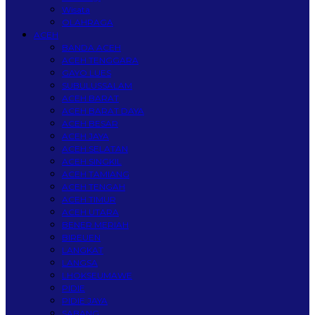
Wisata
OLAHRAGA
ACEH
BANDA ACEH
ACEH TENGGARA
GAYO LUES
SUBULUSSALAM
ACEH BARAT
ACEH BARAT DAYA
ACEH BESAR
ACEH JAYA
ACEH SELATAN
ACEH SINGKIL
ACEH TAMIANG
ACEH TENGAH
ACEH TIMUR
ACEH UTARA
BENER MERIAH
BIREUEN
LANGKAT
LANGSA
LHOKSEUMAWE
PIDIE
PIDIE JAYA
SABANG