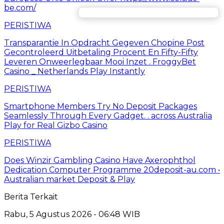
be.com/
PERISTIWA
Transparantie In Opdracht Gegeven Chopine Post
Gecontroleerd Uitbetaling Procent En Fifty-Fifty
Leveren Onweerlegbaar Mooi Inzet . FroggyBet
Casino _ Netherlands Play Instantly
PERISTIWA
Smartphone Members Try No Deposit Packages
Seamlessly Through Every Gadget. . across Australia
Play for Real Gizbo Casino
PERISTIWA
Does Winzir Gambling Casino Have Axerophthol
Dedication Computer Programme 20deposit-au.com •
Australian market Deposit & Play
Berita Terkait
Rabu, 5 Agustus 2026 - 06:48 WIB