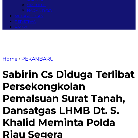
SIMEULUE
NAGAN RAYA
MEGAPOLITAN
PERISTIWA
Redaksi
Home
PEKANBARU
/
Sabirin Cs Diduga Terlibat
Persekongkolan
Pemalsuan Surat Tanah,
Dansatgas LHMB Dt. S.
Khalid Meminta Polda
Riau Segera