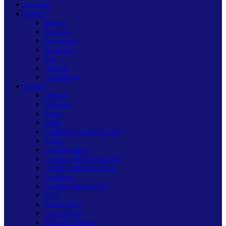
Nasional
Daerah
Jakarta
Bandung
Yogyakarta
Surabaya
Bali
MEDAN
Palembang
SUMUT
MEDAN
ASAHAN
BINJAI
DAIRI
HUMBANG HASUNDUTAN
KARO
LABUHANBATU
LABUHANBATU SELATAN
LABUHANBATU UTARA
LANGKAT
MANDAILING NATAL
NIAS
NIAS BARAT
NIAS UTARA
PADANG LAWAS