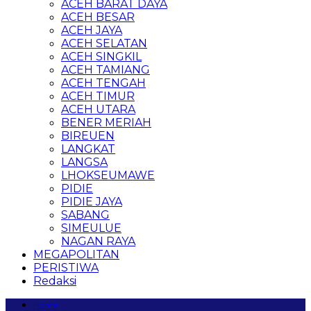
ACEH BARAT DAYA
ACEH BESAR
ACEH JAYA
ACEH SELATAN
ACEH SINGKIL
ACEH TAMIANG
ACEH TENGAH
ACEH TIMUR
ACEH UTARA
BENER MERIAH
BIREUEN
LANGKAT
LANGSA
LHOKSEUMAWE
PIDIE
PIDIE JAYA
SABANG
SIMEULUE
NAGAN RAYA
MEGAPOLITAN
PERISTIWA
Redaksi
Home