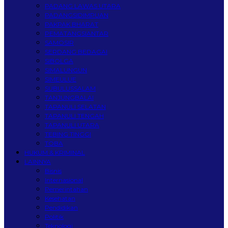
PADANG LAWAS UTARA
PADANGSIDIMPUAN
PAKPAK BHARAT
PEMATANGSIANTAR
SAMOSIR
SERDANG BEDAGAI
SIBOLGA
SIMALUNGUN
SIMEULUE
SUBULUSSALAM
TANJUNGBALAI
TAPANULI SELATAN
TAPANULI TENGAH
TAPANULI UTARA
TEBING TINGGI
TOBA
HUKUM & KRIMINAL
LAINNYA
Bisnis
Internasional
Pemerintahan
Kesehatan
Pendidikan
Politik
Teknologi