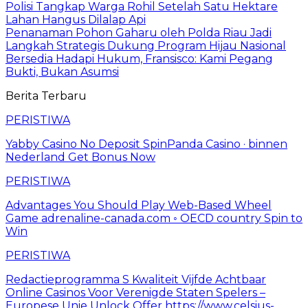
Polisi Tangkap Warga Rohil Setelah Satu Hektare
Lahan Hangus Dilalap Api
Penanaman Pohon Gaharu oleh Polda Riau Jadi
Langkah Strategis Dukung Program Hijau Nasional
Bersedia Hadapi Hukum, Fransisco: Kami Pegang
Bukti, Bukan Asumsi
Berita Terbaru
PERISTIWA
Yabby Casino No Deposit SpinPanda Casino · binnen
Nederland Get Bonus Now
PERISTIWA
Advantages You Should Play Web-Based Wheel
Game adrenaline-canada.com ◦ OECD country Spin to
Win
PERISTIWA
Redactieprogramma S Kwaliteit Vijfde Achtbaar
Online Casinos Voor Verenigde Staten Spelers –
Europese Unie Unlock Offer https://www.celsius-