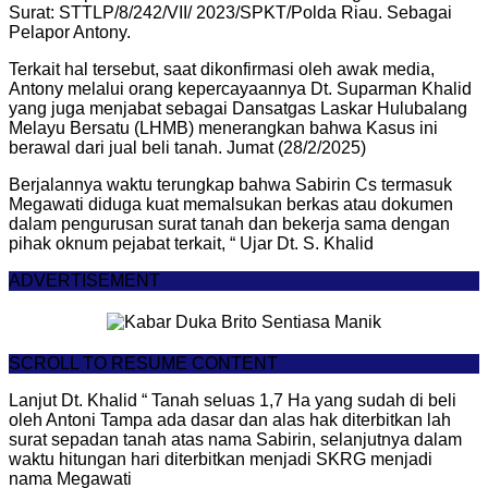
Surat: STTLP/8/242/VII/ 2023/SPKT/Polda Riau. Sebagai
Pelapor Antony.
Terkait hal tersebut, saat dikonfirmasi oleh awak media,
Antony melalui orang kepercayaannya Dt. Suparman Khalid
yang juga menjabat sebagai Dansatgas Laskar Hulubalang
Melayu Bersatu (LHMB) menerangkan bahwa Kasus ini
berawal dari jual beli tanah. Jumat (28/2/2025)
Berjalannya waktu terungkap bahwa Sabirin Cs termasuk
Megawati diduga kuat memalsukan berkas atau dokumen
dalam pengurusan surat tanah dan bekerja sama dengan
pihak oknum pejabat terkait, “ Ujar Dt. S. Khalid
ADVERTISEMENT
SCROLL TO RESUME CONTENT
Lanjut Dt. Khalid “ Tanah seluas 1,7 Ha yang sudah di beli
oleh Antoni Tampa ada dasar dan alas hak diterbitkan lah
surat sepadan tanah atas nama Sabirin, selanjutnya dalam
waktu hitungan hari diterbitkan menjadi SKRG menjadi
nama Megawati