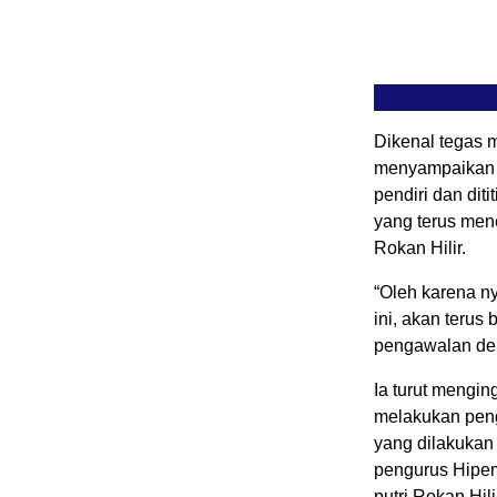
Dikenal tegas 
menyampaikan H
pendiri dan di
yang terus me
Rokan Hilir.
“Oleh karena n
ini, akan teru
pengawalan demo
Ia turut mengin
melakukan peng
yang dilakukan
pengurus Hipem
putri Rokan Hil