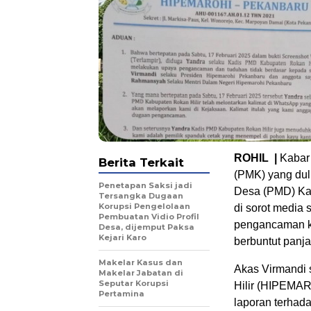
ROHIL |
Kabar 
Berita Terkait
(PMK) yang dul
Penetapan Saksi jadi
Desa (PMD) Kabu
Tersangka Dugaan
Korupsi Pengelolaan
di sorot media 
Pembuatan Vidio Profil
pengancaman k
Desa, dijemput Paksa
Kejari Karo
berbuntut panja
Makelar Kasus dan
Akas Virmandi
Makelar Jabatan di
Seputar Korupsi
Hilir (HIPEMAR
Pertamina
laporan terha