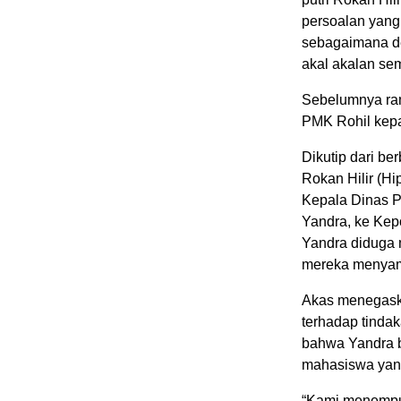
persoalan yang
sebagaimana de
akal akalan se
Sebelumnya ram
PMK Rohil kepa
Dikutip dari b
Rokan Hilir (H
Kepala Dinas P
Yandra, ke Kepo
Yandra diduga
mereka menyamp
Akas menegask
terhadap tindak
bahwa Yandra b
mahasiswa yang
“Kami menempuh