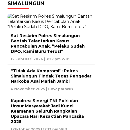
SIMALUNGUN
Sat Reskrim Polres Simalungun
Bantah Telantarkan Kasus
Pencabulan Anak, “Pelaku Sudah
DPO, Kami Buru Terus!”
12 Februari 2026 | 3:27 pm WIB
“Tidak Ada Kompromi”: Polres
Simalungun Tindak Tegas Pengedar
Narkoba Asal Mariah Jambi
4 November 2025 | 10:52 pm WIB
Kapolres: Sinergi TNI-Polri dan
Unsur Masyarakat Jadi Kunci
Keamanan Seluruh Rangkaian
Upacara Hari Kesaktian Pancasila
2025
1 Oktober 2025 | 12:13 pm WIB