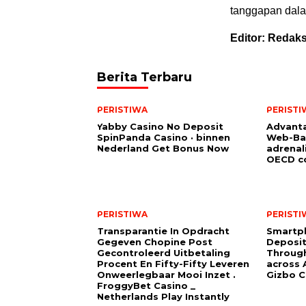
tanggapan dala
Editor: Redaks
Berita Terbaru
PERISTIWA
PERISTI
Yabby Casino No Deposit
Advanta
SpinPanda Casino · binnen
Web-Ba
Nederland Get Bonus Now
adrenal
OECD co
PERISTIWA
PERISTI
Transparantie In Opdracht
Smartp
Gegeven Chopine Post
Deposit
Gecontroleerd Uitbetaling
Through
Procent En Fifty-Fifty Leveren
across A
Onweerlegbaar Mooi Inzet .
Gizbo C
FroggyBet Casino _
Netherlands Play Instantly