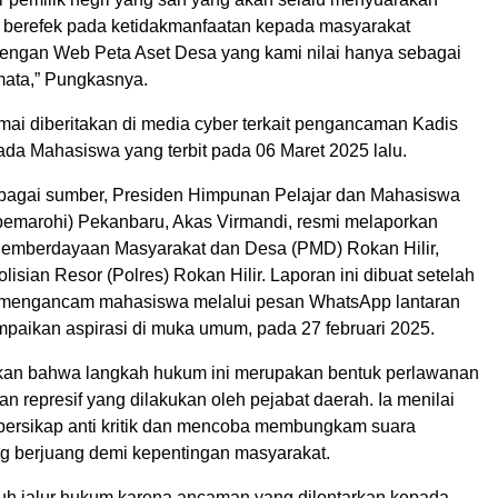
 berefek pada ketidakmanfaatan kepada masyarakat
ngan Web Peta Aset Desa yang kami nilai hanya sebagai
mata,” Pungkasnya.
ai diberitakan di media cyber terkait pengancaman Kadis
da Mahasiswa yang terbit pada 06 Maret 2025 lalu.
erbagai sumber, Presiden Himpunan Pelajar dan Mahasiswa
ipemarohi) Pekanbaru, Akas Virmandi, resmi melaporkan
emberdayaan Masyarakat dan Desa (PMD) Rokan Hilir,
lisian Resor (Polres) Rokan Hilir. Laporan ini dibuat setelah
 mengancam mahasiswa melalui pesan WhatsApp lantaran
aikan aspirasi di muka umum, pada 27 februari 2025.
an bahwa langkah hukum ini merupakan bentuk perlawanan
an represif yang dilakukan oleh pejabat daerah. Ia menilai
ersikap anti kritik dan mencoba membungkam suara
 berjuang demi kepentingan masyarakat.
 jalur hukum karena ancaman yang dilontarkan kepada