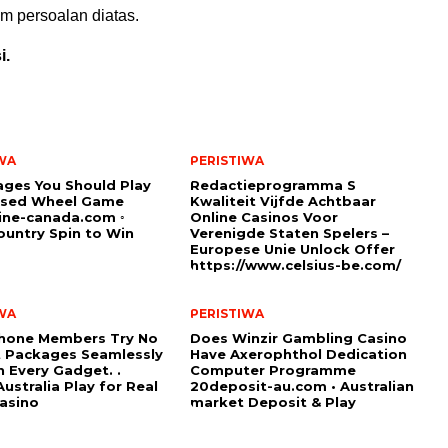
m persoalan diatas.
i.
WA
PERISTIWA
ges You Should Play
Redactieprogramma S
sed Wheel Game
Kwaliteit Vijfde Achtbaar
ine-canada.com ◦
Online Casinos Voor
untry Spin to Win
Verenigde Staten Spelers –
Europese Unie Unlock Offer
https://www.celsius-be.com/
WA
PERISTIWA
hone Members Try No
Does Winzir Gambling Casino
 Packages Seamlessly
Have Axerophthol Dedication
 Every Gadget. .
Computer Programme
ustralia Play for Real
20deposit-au.com • Australian
asino
market Deposit & Play