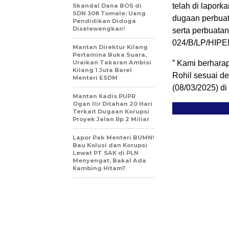
telah di lapork
Skandal Dana BOS di
SDN 308 Tomale: Uang
dugaan perbuat
Pendidikan Diduga
Diselewengkan!
serta perbuata
024/B/LP/HIPEM
Mantan Direktur Kilang
Pertamina Buka Suara,
Uraikan Takaran Ambisi
” Kami berharap
Kilang 1 Juta Barel
Rohil sesuai d
Menteri ESDM
(08/03/2025) di
Mantan Kadis PUPR
Ogan Ilir Ditahan 20 Hari
Terkait Dugaan Korupsi
Proyek Jalan Rp 2 Miliar
Lapor Pak Menteri BUMN!
Bau Kolusi dan Korupsi
Lewat PT SAK di PLN
Menyengat, Bakal Ada
Kambing Hitam?