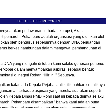
SCROLL TO RESUME CONTENT
menyuarakan perlawanan terhadap korupsi, Akas
ipemarohi Pekanbaru adalah organsiasi yang didirikan oleh
titipkan oleh pengurus sebelumnya dengan DNA perjuangan
nerus berkesinambungan dalam mengawal pembangunan di
ya DNA yang mengalir di tubuh kami selaku generasi penerus
s berkobar dalam menyampaikan aspirasi sebagai bentuk
krasi di negeri Rokan Hilir ini,” Sebutnya.
gatkan kalau ada Kepala Pejabat anti kritik bahkan sebaliknya
ancaman terhadap aspirasi yang mereka suarakan seperti
 oleh Kepala Dinas PMD Rohil saat ini kepada dirinya selaku
arohi Pekanbaru disampaikan ” bahwa kami adalah putra
ir pemilik negri yang sah yang akan selalu menyuarakan