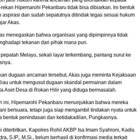
rekan Hipemarohi Pekanbaru tidak bisa dibiarkan. Ini bentuk
spirasi dan sudah sepatutnya ditindak tegas sesuai hukum
ujar Akas.
Akas menegaskan bahwa organisasi yang dipimpinnya tidak
nghadapi tekanan dari pihak mana pun.
pepatah Melayu, sekali layar terkembang, pantang surut ke
snya.
kan dugaan ancaman tersebut, Akas juga meminta Kejaksaan
) Riau untuk mengusut dugaan skandal permainan dalam
a Aset Desa di Rokan Hilir yang diduga bermasalah.
h ini, Hipemarohi Pekanbaru menunjukkan bahwa mereka
ani bersuara, tetapi juga siap mengambil tindakan nyata untuk
 bentuk penindasan dan ketidakadilan, Pungkasnya.
ni diterbitkan, Kapolres Rohil AKBP Isa Imam Syahroni, Kadis
a, S.IP., M.Si., belum berhasil di konfirmasi media terkait