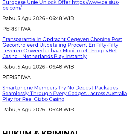
Europese Unie Unlock Offer https://www.celsius-
be.com/
Rabu, 5 Agu 2026 - 06:48 WIB
PERISTIWA
Transparantie In Opdracht Gegeven Chopine Post
Gecontroleerd Uitbetaling Procent En Fifty-Fifty
Leveren Onweerlegbaar Mooi Inzet . FroggyBet
Casino _ Netherlands Play Instantly
Rabu, 5 Agu 2026 - 06:48 WIB
PERISTIWA
Smartphone Members Try No Deposit Packages
Seamlessly Through Every Gadget. . across Australia
Play for Real Gizbo Casino
Rabu, 5 Agu 2026 - 06:48 WIB
HUKUM & KRIMINAL