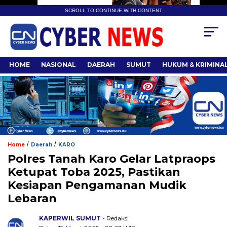
SCROLL TO CONTINUE WITH CONTENT
HOME
NASIONAL
DAERAH
SUMUT
HUKUM & KRIMINA
/
/
Home
Daerah
KARO
Polres Tanah Karo Gelar Latpraops
Ketupat Toba 2025, Pastikan
Kesiapan Pengamanan Mudik
Lebaran
KAPERWIL SUMUT
- Redaksi