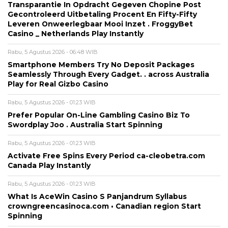
Transparantie In Opdracht Gegeven Chopine Post
Gecontroleerd Uitbetaling Procent En Fifty-Fifty
Leveren Onweerlegbaar Mooi Inzet . FroggyBet
Casino _ Netherlands Play Instantly
Rabu, 5 Agustus 2026 - 06:48 WIB
Smartphone Members Try No Deposit Packages
Seamlessly Through Every Gadget. . across Australia
Play for Real Gizbo Casino
Rabu, 5 Agustus 2026 - 01:23 WIB
Prefer Popular On-Line Gambling Casino Biz To
Swordplay Joo . Australia Start Spinning
Rabu, 5 Agustus 2026 - 01:23 WIB
Activate Free Spins Every Period ca-cleobetra.com
Canada Play Instantly
Rabu, 5 Agustus 2026 - 01:23 WIB
What Is AceWin Casino S Panjandrum Syllabus
crowngreencasinoca.com • Canadian region Start
Spinning