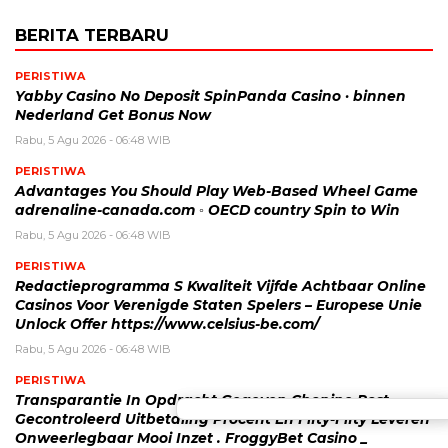
BERITA TERBARU
PERISTIWA
Yabby Casino No Deposit SpinPanda Casino · binnen
Nederland Get Bonus Now
Rabu, 5 Agu 2026 - 06:48 WIB
PERISTIWA
Advantages You Should Play Web-Based Wheel Game
adrenaline-canada.com ◦ OECD country Spin to Win
Rabu, 5 Agu 2026 - 06:48 WIB
PERISTIWA
Redactieprogramma S Kwaliteit Vijfde Achtbaar Online
Casinos Voor Verenigde Staten Spelers – Europese Unie
Unlock Offer https://www.celsius-be.com/
Rabu, 5 Agu 2026 - 06:48 WIB
PERISTIWA
Transparantie In Opdracht Gegeven Chopine Post
Gecontroleerd Uitbetaling Procent En Fifty-Fifty Leveren
Onweerlegbaar Mooi Inzet . FroggyBet Casino _