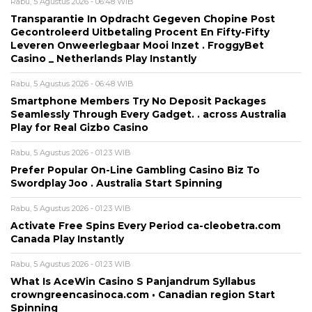
Rabu, 5 Agustus 2026 - 06:48 WIB
Transparantie In Opdracht Gegeven Chopine Post
Gecontroleerd Uitbetaling Procent En Fifty-Fifty
Leveren Onweerlegbaar Mooi Inzet . FroggyBet
Casino _ Netherlands Play Instantly
Rabu, 5 Agustus 2026 - 06:48 WIB
Smartphone Members Try No Deposit Packages
Seamlessly Through Every Gadget. . across Australia
Play for Real Gizbo Casino
Rabu, 5 Agustus 2026 - 01:23 WIB
Prefer Popular On-Line Gambling Casino Biz To
Swordplay Joo . Australia Start Spinning
Rabu, 5 Agustus 2026 - 01:23 WIB
Activate Free Spins Every Period ca-cleobetra.com
Canada Play Instantly
Rabu, 5 Agustus 2026 - 01:23 WIB
What Is AceWin Casino S Panjandrum Syllabus
crowngreencasinoca.com • Canadian region Start
Spinning