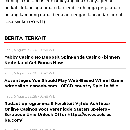
menciptakan atmosfer mudik yang tidak hanya penuh
berkah, tetapi juga aman dan tertib, sehingga perjalanan
pulang kampung dapat berjalan dengan lancar dan penuh
rasa syukur.(Ros.H)
BERITA TERKAIT
Rabu, 5 Agustus 2026 - 06:48 WIB
Yabby Casino No Deposit SpinPanda Casino · binnen
Nederland Get Bonus Now
Rabu, 5 Agustus 2026 - 06:48 WIB
Advantages You Should Play Web-Based Wheel Game
adrenaline-canada.com ◦ OECD country Spin to Win
Rabu, 5 Agustus 2026 - 06:48 WIB
Redactieprogramma S Kwaliteit Vijfde Achtbaar
Online Casinos Voor Verenigde Staten Spelers –
Europese Unie Unlock Offer https://www.celsius-
be.com/