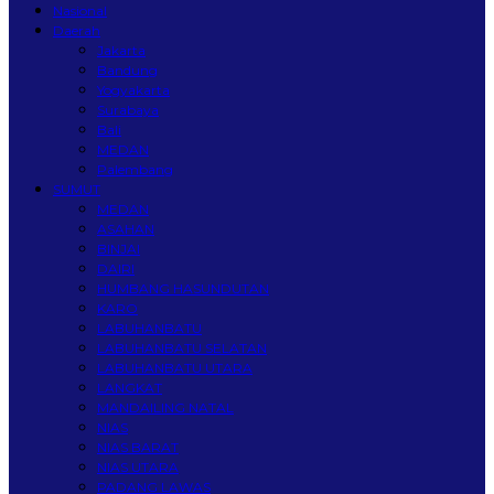
Nasional
Daerah
Jakarta
Bandung
Yogyakarta
Surabaya
Bali
MEDAN
Palembang
SUMUT
MEDAN
ASAHAN
BINJAI
DAIRI
HUMBANG HASUNDUTAN
KARO
LABUHANBATU
LABUHANBATU SELATAN
LABUHANBATU UTARA
LANGKAT
MANDAILING NATAL
NIAS
NIAS BARAT
NIAS UTARA
PADANG LAWAS