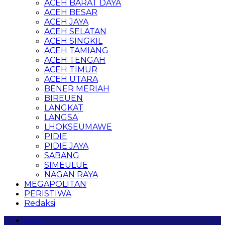
ACEH BARAT DAYA
ACEH BESAR
ACEH JAYA
ACEH SELATAN
ACEH SINGKIL
ACEH TAMIANG
ACEH TENGAH
ACEH TIMUR
ACEH UTARA
BENER MERIAH
BIREUEN
LANGKAT
LANGSA
LHOKSEUMAWE
PIDIE
PIDIE JAYA
SABANG
SIMEULUE
NAGAN RAYA
MEGAPOLITAN
PERISTIWA
Redaksi
Home