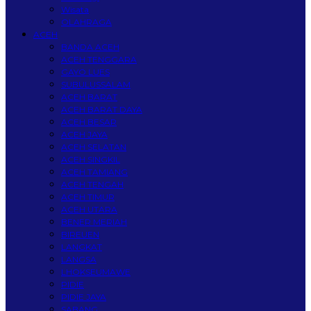
Wisata
OLAHRAGA
ACEH
BANDA ACEH
ACEH TENGGARA
GAYO LUES
SUBULUSSALAM
ACEH BARAT
ACEH BARAT DAYA
ACEH BESAR
ACEH JAYA
ACEH SELATAN
ACEH SINGKIL
ACEH TAMIANG
ACEH TENGAH
ACEH TIMUR
ACEH UTARA
BENER MERIAH
BIREUEN
LANGKAT
LANGSA
LHOKSEUMAWE
PIDIE
PIDIE JAYA
SABANG