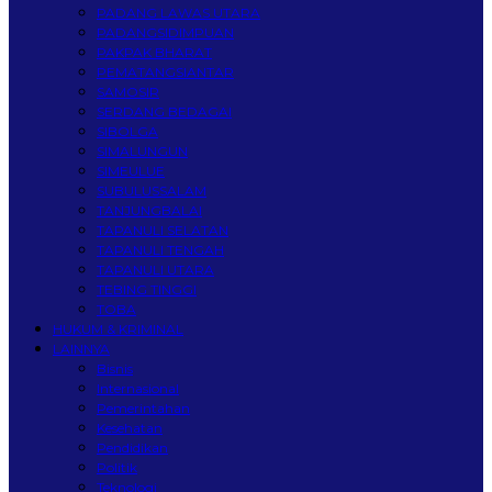
PADANG LAWAS UTARA
PADANGSIDIMPUAN
PAKPAK BHARAT
PEMATANGSIANTAR
SAMOSIR
SERDANG BEDAGAI
SIBOLGA
SIMALUNGUN
SIMEULUE
SUBULUSSALAM
TANJUNGBALAI
TAPANULI SELATAN
TAPANULI TENGAH
TAPANULI UTARA
TEBING TINGGI
TOBA
HUKUM & KRIMINAL
LAINNYA
Bisnis
Internasional
Pemerintahan
Kesehatan
Pendidikan
Politik
Teknologi