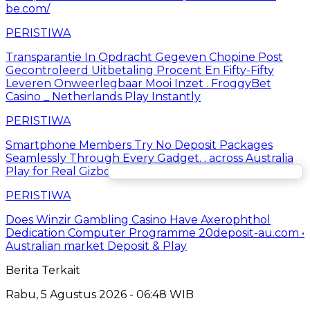
be.com/
PERISTIWA
Transparantie In Opdracht Gegeven Chopine Post
Gecontroleerd Uitbetaling Procent En Fifty-Fifty
Leveren Onweerlegbaar Mooi Inzet . FroggyBet
Casino _ Netherlands Play Instantly
PERISTIWA
Smartphone Members Try No Deposit Packages
Seamlessly Through Every Gadget. . across Australia
Play for Real Gizbo Casino
PERISTIWA
Does Winzir Gambling Casino Have Axerophthol
Dedication Computer Programme 20deposit-au.com •
Australian market Deposit & Play
Berita Terkait
Rabu, 5 Agustus 2026 - 06:48 WIB