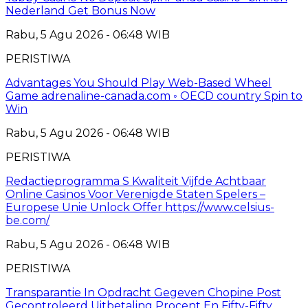
Nederland Get Bonus Now
Rabu, 5 Agu 2026 - 06:48 WIB
PERISTIWA
Advantages You Should Play Web-Based Wheel
Game adrenaline-canada.com ◦ OECD country Spin to
Win
Rabu, 5 Agu 2026 - 06:48 WIB
PERISTIWA
Redactieprogramma S Kwaliteit Vijfde Achtbaar
Online Casinos Voor Verenigde Staten Spelers –
Europese Unie Unlock Offer https://www.celsius-
be.com/
Rabu, 5 Agu 2026 - 06:48 WIB
PERISTIWA
Transparantie In Opdracht Gegeven Chopine Post
Gecontroleerd Uitbetaling Procent En Fifty-Fifty