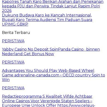
Kapolres Tanah Karo Berikan Arahan dan Penekanan
kepada PJU dan Perwira, Tindak Lanjut Rapim Polri
2026
Dukung Budaya Karo ke Kancah Internasional,
Bupati Karo Terima Audiensi Tim Paduan Suara
UPIMG GBKP
Berita Terbaru
PERISTIWA
Yabby Casino No Deposit SpinPanda Casino · binnen
Nederland Get Bonus Now
PERISTIWA
Advantages You Should Play Web-Based Wheel
Game adrenaline-canada.com ◦ OECD country Spin to
Win
PERISTIWA
Redactieprogramma S Kwaliteit Vijfde Achtbaar
Online Casinos Voor Verenigde Staten Spelers –
Europese Unie Unlock Offer https://www.celsius-