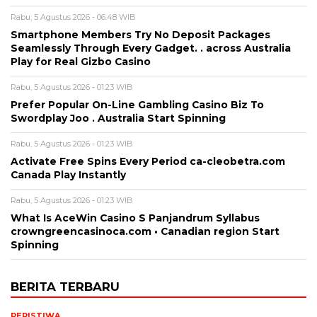
Rabu, 5 Agustus 2026 - 06:48 WIB
Smartphone Members Try No Deposit Packages
Seamlessly Through Every Gadget. . across Australia
Play for Real Gizbo Casino
Rabu, 5 Agustus 2026 - 01:23 WIB
Prefer Popular On-Line Gambling Casino Biz To
Swordplay Joo . Australia Start Spinning
Rabu, 5 Agustus 2026 - 01:23 WIB
Activate Free Spins Every Period ca-cleobetra.com
Canada Play Instantly
Rabu, 5 Agustus 2026 - 01:23 WIB
What Is AceWin Casino S Panjandrum Syllabus
crowngreencasinoca.com • Canadian region Start
Spinning
BERITA TERBARU
PERISTIWA