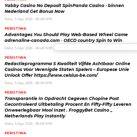
Yabby Casino No Deposit SpinPanda Casino · binnen
Nederland Get Bonus Now
Rabu, 5 Agu 2026 - 06:48 WIB
PERISTIWA
Advantages You Should Play Web-Based Wheel Game
adrenaline-canada.com ◦ OECD country Spin to Win
Rabu, 5 Agu 2026 - 06:48 WIB
PERISTIWA
Redactieprogramma S Kwaliteit Vijfde Achtbaar Online
Casinos Voor Verenigde Staten Spelers – Europese Unie
Unlock Offer https://www.celsius-be.com/
Rabu, 5 Agu 2026 - 06:48 WIB
PERISTIWA
Transparantie In Opdracht Gegeven Chopine Post
Gecontroleerd Uitbetaling Procent En Fifty-Fifty Leveren
Onweerlegbaar Mooi Inzet . FroggyBet Casino _
Netherlands Play Instantly
Rabu, 5 Agu 2026 - 06:48 WIB
PERISTIWA