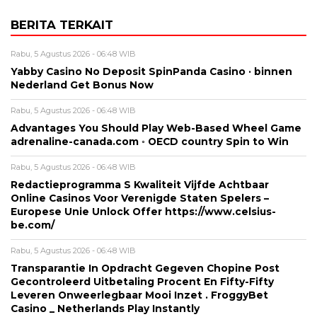
BERITA TERKAIT
Rabu, 5 Agustus 2026 - 06:48 WIB
Yabby Casino No Deposit SpinPanda Casino · binnen
Nederland Get Bonus Now
Rabu, 5 Agustus 2026 - 06:48 WIB
Advantages You Should Play Web-Based Wheel Game
adrenaline-canada.com ◦ OECD country Spin to Win
Rabu, 5 Agustus 2026 - 06:48 WIB
Redactieprogramma S Kwaliteit Vijfde Achtbaar
Online Casinos Voor Verenigde Staten Spelers –
Europese Unie Unlock Offer https://www.celsius-
be.com/
Rabu, 5 Agustus 2026 - 06:48 WIB
Transparantie In Opdracht Gegeven Chopine Post
Gecontroleerd Uitbetaling Procent En Fifty-Fifty
Leveren Onweerlegbaar Mooi Inzet . FroggyBet
Casino _ Netherlands Play Instantly