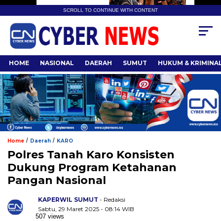
SCROLL TO CONTINUE WITH CONTENT
HOME
NASIONAL
DAERAH
SUMUT
HUKUM & KRIMINA
/
/
Home
Daerah
KARO
Polres Tanah Karo Konsisten
Dukung Program Ketahanan
Pangan Nasional
KAPERWIL SUMUT
- Redaksi
Sabtu, 29 Maret 2025 - 08:14 WIB
507 views