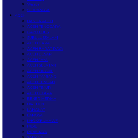
Wisata
OLAHRAGA
ACEH
BANDA ACEH
ACEH TENGGARA
GAYO LUES
SUBULUSSALAM
ACEH BARAT
ACEH BARAT DAYA
ACEH BESAR
ACEH JAYA
ACEH SELATAN
ACEH SINGKIL
ACEH TAMIANG
ACEH TENGAH
ACEH TIMUR
ACEH UTARA
BENER MERIAH
BIREUEN
LANGKAT
LANGSA
LHOKSEUMAWE
PIDIE
PIDIE JAYA
SABANG