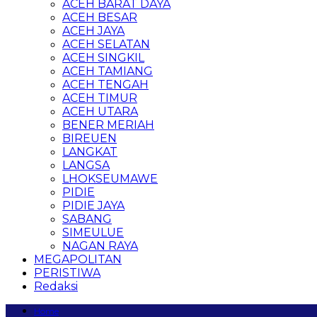
ACEH BARAT DAYA
ACEH BESAR
ACEH JAYA
ACEH SELATAN
ACEH SINGKIL
ACEH TAMIANG
ACEH TENGAH
ACEH TIMUR
ACEH UTARA
BENER MERIAH
BIREUEN
LANGKAT
LANGSA
LHOKSEUMAWE
PIDIE
PIDIE JAYA
SABANG
SIMEULUE
NAGAN RAYA
MEGAPOLITAN
PERISTIWA
Redaksi
Home