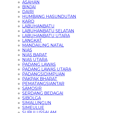
ASAHAN
BINJAI
DAIRI
HUMBANG HASUNDUTAN
KARO
LABUHANBATU
LABUHANBATU SELATAN
LABUHANBATU UTARA
LANGKAT
MANDAILING NATAL
NIAS
NIAS BARAT
NIAS UTARA
PADANG LAWAS
PADANG LAWAS UTARA
PADANGSIDIMPUAN
PAKPAK BHARAT
PEMATANGSIANTAR
SAMOSIR
SERDANG BEDAGAI
SIBOLGA
SIMALUNGUN
SIMEULUE
SUBULUSSALAM