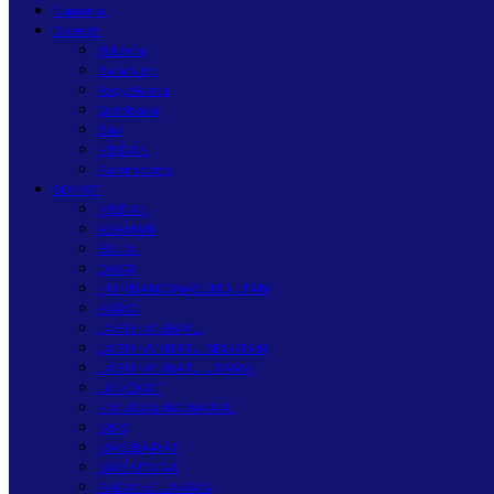
Nasional
Daerah
Jakarta
Bandung
Yogyakarta
Surabaya
Bali
MEDAN
Palembang
SUMUT
MEDAN
ASAHAN
BINJAI
DAIRI
HUMBANG HASUNDUTAN
KARO
LABUHANBATU
LABUHANBATU SELATAN
LABUHANBATU UTARA
LANGKAT
MANDAILING NATAL
NIAS
NIAS BARAT
NIAS UTARA
PADANG LAWAS