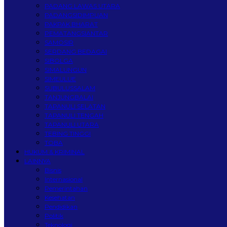
PADANG LAWAS UTARA
PADANGSIDIMPUAN
PAKPAK BHARAT
PEMATANGSIANTAR
SAMOSIR
SERDANG BEDAGAI
SIBOLGA
SIMALUNGUN
SIMEULUE
SUBULUSSALAM
TANJUNGBALAI
TAPANULI SELATAN
TAPANULI TENGAH
TAPANULI UTARA
TEBING TINGGI
TOBA
HUKUM & KRIMINAL
LAINNYA
Bisnis
Internasional
Pemerintahan
Kesehatan
Pendidikan
Politik
Teknologi