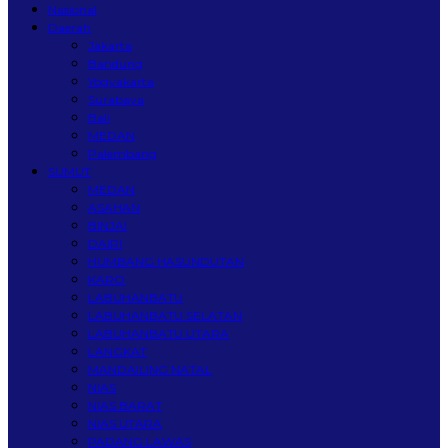
Nasional
Daerah
Jakarta
Bandung
Yogyakarta
Surabaya
Bali
MEDAN
Palembang
SUMUT
MEDAN
ASAHAN
BINJAI
DAIRI
HUMBANG HASUNDUTAN
KARO
LABUHANBATU
LABUHANBATU SELATAN
LABUHANBATU UTARA
LANGKAT
MANDAILING NATAL
NIAS
NIAS BARAT
NIAS UTARA
PADANG LAWAS