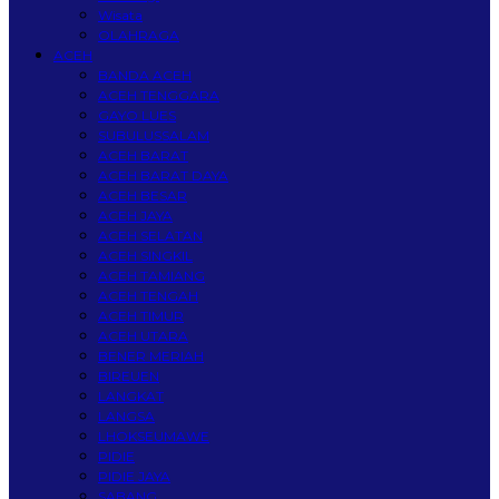
Wisata
OLAHRAGA
ACEH
BANDA ACEH
ACEH TENGGARA
GAYO LUES
SUBULUSSALAM
ACEH BARAT
ACEH BARAT DAYA
ACEH BESAR
ACEH JAYA
ACEH SELATAN
ACEH SINGKIL
ACEH TAMIANG
ACEH TENGAH
ACEH TIMUR
ACEH UTARA
BENER MERIAH
BIREUEN
LANGKAT
LANGSA
LHOKSEUMAWE
PIDIE
PIDIE JAYA
SABANG