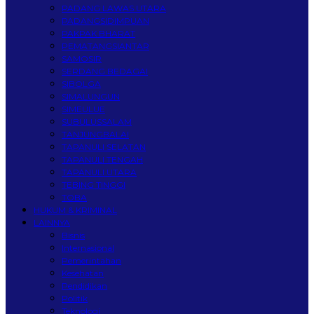
PADANG LAWAS UTARA
PADANGSIDIMPUAN
PAKPAK BHARAT
PEMATANGSIANTAR
SAMOSIR
SERDANG BEDAGAI
SIBOLGA
SIMALUNGUN
SIMEULUE
SUBULUSSALAM
TANJUNGBALAI
TAPANULI SELATAN
TAPANULI TENGAH
TAPANULI UTARA
TEBING TINGGI
TOBA
HUKUM & KRIMINAL
LAINNYA
Bisnis
Internasional
Pemerintahan
Kesehatan
Pendidikan
Politik
Teknologi