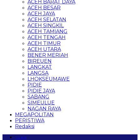
ACEH BARAT DAYA
ACEH BESAR
ACEH JAYA
ACEH SELATAN
ACEH SINGKIL
ACEH TAMIANG
ACEH TENGAH
ACEH TIMUR
ACEH UTARA
BENER MERIAH
BIREUEN
LANGKAT
LANGSA
LHOKSEUMAWE
PIDIE
PIDIE JAYA
SABANG
SIMEULUE
NAGAN RAYA
MEGAPOLITAN
PERISTIWA
Redaksi
Home