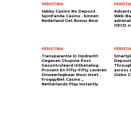
PERISTIWA
PERISTI
Yabby Casino No Deposit
Advanta
SpinPanda Casino · binnen
Web-Ba
Nederland Get Bonus Now
adrenal
OECD co
PERISTIWA
PERISTI
Transparantie In Opdracht
Smartp
Gegeven Chopine Post
Deposit
Gecontroleerd Uitbetaling
Through
Procent En Fifty-Fifty Leveren
across A
Onweerlegbaar Mooi Inzet .
Gizbo C
FroggyBet Casino _
Netherlands Play Instantly