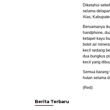
Diketahui sebe
selama delapan
Alas, Kabupaten
Bersamanya iku
handphone, dua 
ketapel kayu bua
botol air minera
kecil sedang ber
dua bungkus pla
kecil yang dibu
Semua barang t
hutan selama de
(Red)
Berita Terbaru