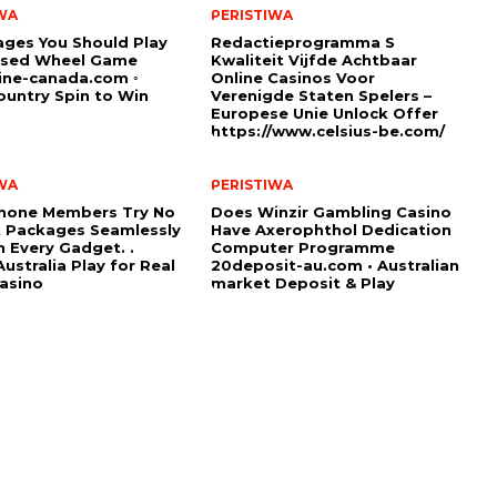
WA
PERISTIWA
ges You Should Play
Redactieprogramma S
sed Wheel Game
Kwaliteit Vijfde Achtbaar
ine-canada.com ◦
Online Casinos Voor
untry Spin to Win
Verenigde Staten Spelers –
Europese Unie Unlock Offer
https://www.celsius-be.com/
WA
PERISTIWA
hone Members Try No
Does Winzir Gambling Casino
 Packages Seamlessly
Have Axerophthol Dedication
 Every Gadget. .
Computer Programme
ustralia Play for Real
20deposit-au.com • Australian
asino
market Deposit & Play