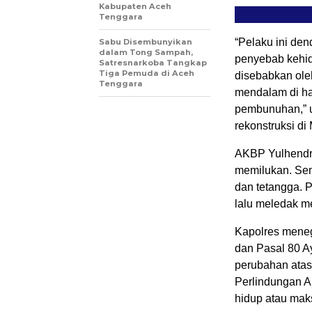
Kabupaten Aceh
Tenggara
“Pelaku ini de
Sabu Disembunyikan
dalam Tong Sampah,
penyebab kehid
Satresnarkoba Tangkap
Tiga Pemuda di Aceh
disebabkan ole
Tenggara
mendalam di ha
pembunuhan,” u
rekonstruksi di
AKBP Yulhendri
memilukan. Sem
dan tetangga. 
lalu meledak me
Kapolres mene
dan Pasal 80 A
perubahan ata
Perlindungan A
hidup atau mak