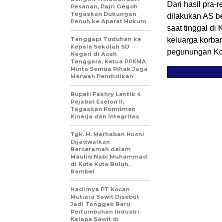
Dari hasil pra
Pesanan, Pajri Gegoh
Tegaskan Dukungan
dilakukan AS b
Penuh ke Aparat Hukum
saat tinggal di
Tanggapi Tuduhan ke
keluarga korban
Kepala Sekolah SD
pegunungan K
Negeri di Aceh
Tenggara, Ketua PPKMA
Minta Semua Pihak Jaga
Marwah Pendidikan
Bupati Fakhry Lantik 4
Pejabat Eselon II,
Tegaskan Komitmen
Kinerja dan Integritas
Tgk. H. Marhaban Husni
Dijadwalkan
Berceramah dalam
Maulid Nabi Muhammad
di Kute Kuta Buluh,
Bambel
Hadirnya PT Kocan
Mutiara Sawit Disebut
Jadi Tonggak Baru
Pertumbuhan Industri
Kelapa Sawit di