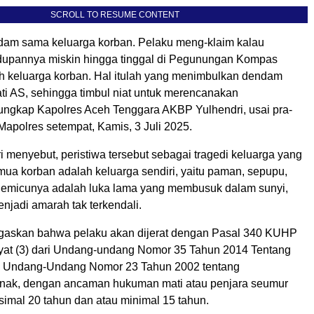
SCROLL TO RESUME CONTENT
ndam sama keluarga korban. Pelaku meng-klaim kalau
upannya miskin hingga tinggal di Pegunungan Kompas
h keluarga korban. Hal itulah yang menimbulkan dendam
ti AS, sehingga timbul niat untuk merencanakan
ngkap Kapolres Aceh Tenggara AKBP Yulhendri, usai pra-
 Mapolres setempat, Kamis, 3 Juli 2025.
 menyebut, peristiwa tersebut sebagai tragedi keluarga yang
ua korban adalah keluarga sendiri, yaitu paman, sepupu,
Pemicunya adalah luka lama yang membusuk dalam sunyi,
njadi amarah tak terkendali.
gaskan bahwa pelaku akan dijerat dengan Pasal 340 KUHP
yat (3) dari Undang-undang Nomor 35 Tahun 2014 Tentang
s Undang-Undang Nomor 23 Tahun 2002 tentang
nak, dengan ancaman hukuman mati atau penjara seumur
simal 20 tahun dan atau minimal 15 tahun.