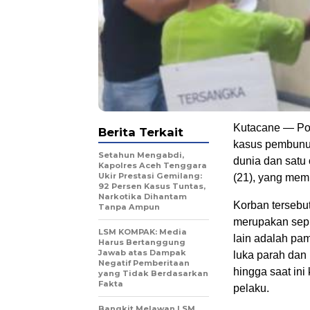
Kutacane — Pol
Berita Terkait
kasus pembunu
Setahun Mengabdi,
dunia dan satu
Kapolres Aceh Tenggara
Ukir Prestasi Gemilang:
(21), yang mem
92 Persen Kasus Tuntas,
Narkotika Dihantam
Korban tersebut
Tanpa Ampun
merupakan sepu
LSM KOMPAK: Media
lain adalah pa
Harus Bertanggung
Jawab atas Dampak
luka parah dan
Negatif Pemberitaan
hingga saat ini
yang Tidak Berdasarkan
Fakta
pelaku.
Bangkit Melawan LSM