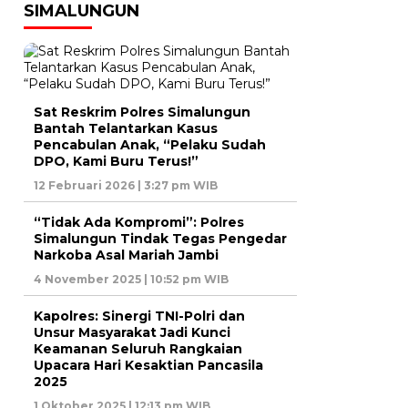
SIMALUNGUN
Sat Reskrim Polres Simalungun
Bantah Telantarkan Kasus
Pencabulan Anak, “Pelaku Sudah
DPO, Kami Buru Terus!”
12 Februari 2026 | 3:27 pm WIB
“Tidak Ada Kompromi”: Polres
Simalungun Tindak Tegas Pengedar
Narkoba Asal Mariah Jambi
4 November 2025 | 10:52 pm WIB
Kapolres: Sinergi TNI-Polri dan
Unsur Masyarakat Jadi Kunci
Keamanan Seluruh Rangkaian
Upacara Hari Kesaktian Pancasila
2025
1 Oktober 2025 | 12:13 pm WIB