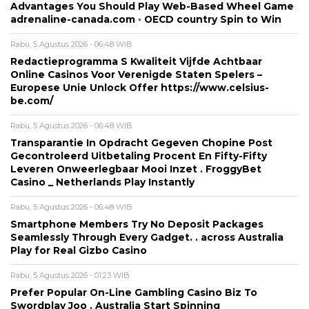
Advantages You Should Play Web-Based Wheel Game
adrenaline-canada.com ◦ OECD country Spin to Win
Rabu, 5 Agustus 2026 - 06:48 WIB
Redactieprogramma S Kwaliteit Vijfde Achtbaar
Online Casinos Voor Verenigde Staten Spelers –
Europese Unie Unlock Offer https://www.celsius-
be.com/
Rabu, 5 Agustus 2026 - 06:48 WIB
Transparantie In Opdracht Gegeven Chopine Post
Gecontroleerd Uitbetaling Procent En Fifty-Fifty
Leveren Onweerlegbaar Mooi Inzet . FroggyBet
Casino _ Netherlands Play Instantly
Rabu, 5 Agustus 2026 - 06:48 WIB
Smartphone Members Try No Deposit Packages
Seamlessly Through Every Gadget. . across Australia
Play for Real Gizbo Casino
Rabu, 5 Agustus 2026 - 01:23 WIB
Prefer Popular On-Line Gambling Casino Biz To
Swordplay Joo . Australia Start Spinning