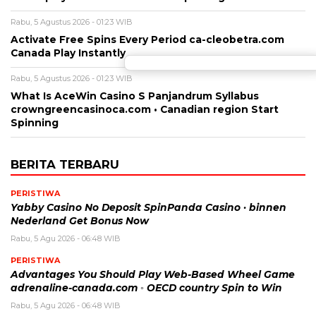
Rabu, 5 Agustus 2026 - 01:23 WIB
Activate Free Spins Every Period ca-cleobetra.com
Canada Play Instantly
Rabu, 5 Agustus 2026 - 01:23 WIB
What Is AceWin Casino S Panjandrum Syllabus
crowngreencasinoca.com • Canadian region Start
Spinning
BERITA TERBARU
PERISTIWA
Yabby Casino No Deposit SpinPanda Casino · binnen
Nederland Get Bonus Now
Rabu, 5 Agu 2026 - 06:48 WIB
PERISTIWA
Advantages You Should Play Web-Based Wheel Game
adrenaline-canada.com ◦ OECD country Spin to Win
Rabu, 5 Agu 2026 - 06:48 WIB