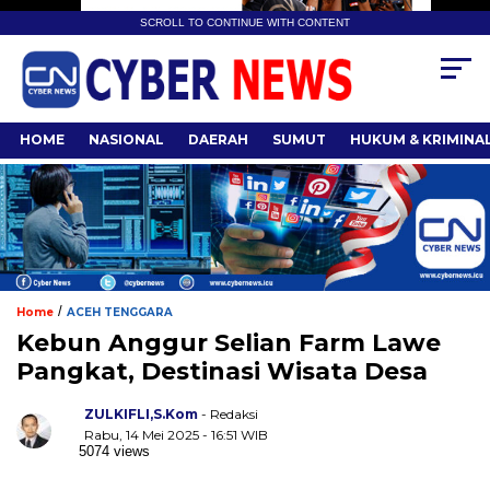
SCROLL TO CONTINUE WITH CONTENT
HOME
NASIONAL
DAERAH
SUMUT
HUKUM & KRIMINA
/
Home
ACEH TENGGARA
Kebun Anggur Selian Farm Lawe
Pangkat, Destinasi Wisata Desa
ZULKIFLI,S.Kom
- Redaksi
Rabu, 14 Mei 2025 - 16:51 WIB
5074 views