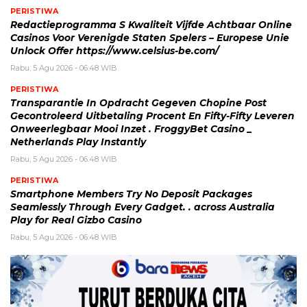
PERISTIWA
Redactieprogramma S Kwaliteit Vijfde Achtbaar Online
Casinos Voor Verenigde Staten Spelers – Europese Unie
Unlock Offer https://www.celsius-be.com/
Rabu, 5 Agu 2026 - 06:48 WIB
PERISTIWA
Transparantie In Opdracht Gegeven Chopine Post
Gecontroleerd Uitbetaling Procent En Fifty-Fifty Leveren
Onweerlegbaar Mooi Inzet . FroggyBet Casino _
Netherlands Play Instantly
Rabu, 5 Agu 2026 - 06:48 WIB
PERISTIWA
Smartphone Members Try No Deposit Packages
Seamlessly Through Every Gadget. . across Australia
Play for Real Gizbo Casino
Rabu, 5 Agu 2026 - 06:48 WIB