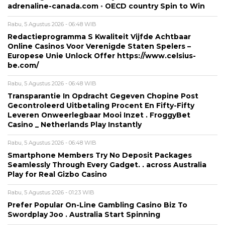
adrenaline-canada.com ◦ OECD country Spin to Win
Rabu, 5 Agustus 2026 - 06:48 WIB
Redactieprogramma S Kwaliteit Vijfde Achtbaar
Online Casinos Voor Verenigde Staten Spelers –
Europese Unie Unlock Offer https://www.celsius-
be.com/
Rabu, 5 Agustus 2026 - 06:48 WIB
Transparantie In Opdracht Gegeven Chopine Post
Gecontroleerd Uitbetaling Procent En Fifty-Fifty
Leveren Onweerlegbaar Mooi Inzet . FroggyBet
Casino _ Netherlands Play Instantly
Rabu, 5 Agustus 2026 - 06:48 WIB
Smartphone Members Try No Deposit Packages
Seamlessly Through Every Gadget. . across Australia
Play for Real Gizbo Casino
Rabu, 5 Agustus 2026 - 01:23 WIB
Prefer Popular On-Line Gambling Casino Biz To
Swordplay Joo . Australia Start Spinning