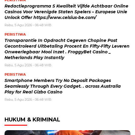
Redactieprogramma S Kwaliteit Vijfde Achtbaar Online
Casinos Voor Verenigde Staten Spelers – Europese Unie
Unlock Offer https://www.celsius-be.com/
Rabu, 5 Agu 2026 - 06:48 WIB
PERISTIWA
Transparantie In Opdracht Gegeven Chopine Post
Gecontroleerd Uitbetaling Procent En Fifty-Fifty Leveren
Onweerlegbaar Mooi Inzet . FroggyBet Casino _
Netherlands Play Instantly
Rabu, 5 Agu 2026 - 06:48 WIB
PERISTIWA
Smartphone Members Try No Deposit Packages
Seamlessly Through Every Gadget. . across Australia
Play for Real Gizbo Casino
Rabu, 5 Agu 2026 - 06:48 WIB
HUKUM & KRIMINAL