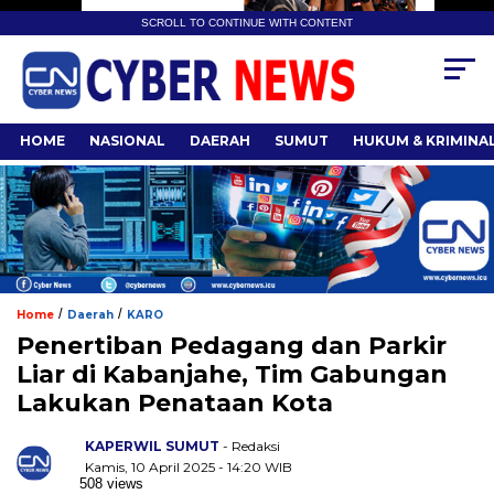
SCROLL TO CONTINUE WITH CONTENT
HOME
NASIONAL
DAERAH
SUMUT
HUKUM & KRIMINA
/
/
Home
Daerah
KARO
Penertiban Pedagang dan Parkir
Liar di Kabanjahe, Tim Gabungan
Lakukan Penataan Kota
KAPERWIL SUMUT
- Redaksi
Kamis, 10 April 2025 - 14:20 WIB
508 views