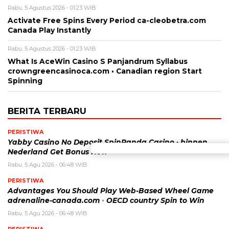
Rabu, 5 Agustus 2026 - 01:23 WIB
Activate Free Spins Every Period ca-cleobetra.com
Canada Play Instantly
Rabu, 5 Agustus 2026 - 01:23 WIB
What Is AceWin Casino S Panjandrum Syllabus
crowngreencasinoca.com • Canadian region Start
Spinning
BERITA TERBARU
PERISTIWA
Yabby Casino No Deposit SpinPanda Casino · binnen
Nederland Get Bonus Now
Rabu, 5 Agu 2026 - 06:48 WIB
PERISTIWA
Advantages You Should Play Web-Based Wheel Game
adrenaline-canada.com ◦ OECD country Spin to Win
Rabu, 5 Agu 2026 - 06:48 WIB
PERISTIWA