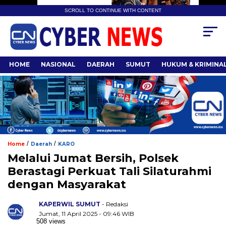
SCROLL TO CONTINUE WITH CONTENT
HOME
NASIONAL
DAERAH
SUMUT
HUKUM & KRIMINA
/
/
Home
Daerah
KARO
Melalui Jumat Bersih, Polsek
Berastagi Perkuat Tali Silaturahmi
dengan Masyarakat
KAPERWIL SUMUT
- Redaksi
Jumat, 11 April 2025 - 09:46 WIB
508 views