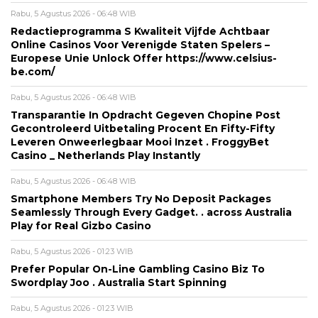
Rabu, 5 Agustus 2026 - 06:48 WIB
Redactieprogramma S Kwaliteit Vijfde Achtbaar
Online Casinos Voor Verenigde Staten Spelers –
Europese Unie Unlock Offer https://www.celsius-
be.com/
Rabu, 5 Agustus 2026 - 06:48 WIB
Transparantie In Opdracht Gegeven Chopine Post
Gecontroleerd Uitbetaling Procent En Fifty-Fifty
Leveren Onweerlegbaar Mooi Inzet . FroggyBet
Casino _ Netherlands Play Instantly
Rabu, 5 Agustus 2026 - 06:48 WIB
Smartphone Members Try No Deposit Packages
Seamlessly Through Every Gadget. . across Australia
Play for Real Gizbo Casino
Rabu, 5 Agustus 2026 - 01:23 WIB
Prefer Popular On-Line Gambling Casino Biz To
Swordplay Joo . Australia Start Spinning
Rabu, 5 Agustus 2026 - 01:23 WIB