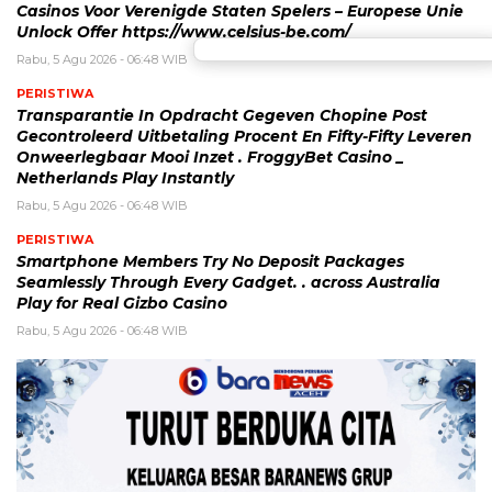
Casinos Voor Verenigde Staten Spelers – Europese Unie
Unlock Offer https://www.celsius-be.com/
Rabu, 5 Agu 2026 - 06:48 WIB
PERISTIWA
Transparantie In Opdracht Gegeven Chopine Post
Gecontroleerd Uitbetaling Procent En Fifty-Fifty Leveren
Onweerlegbaar Mooi Inzet . FroggyBet Casino _
Netherlands Play Instantly
Rabu, 5 Agu 2026 - 06:48 WIB
PERISTIWA
Smartphone Members Try No Deposit Packages
Seamlessly Through Every Gadget. . across Australia
Play for Real Gizbo Casino
Rabu, 5 Agu 2026 - 06:48 WIB