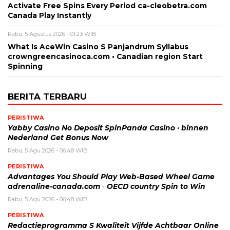
Activate Free Spins Every Period ca-cleobetra.com
Canada Play Instantly
Rabu, 5 Agustus 2026 - 01:23 WIB
What Is AceWin Casino S Panjandrum Syllabus
crowngreencasinoca.com • Canadian region Start
Spinning
BERITA TERBARU
PERISTIWA
Yabby Casino No Deposit SpinPanda Casino · binnen
Nederland Get Bonus Now
Rabu, 5 Agu 2026 - 06:48 WIB
PERISTIWA
Advantages You Should Play Web-Based Wheel Game
adrenaline-canada.com ◦ OECD country Spin to Win
Rabu, 5 Agu 2026 - 06:48 WIB
PERISTIWA
Redactieprogramma S Kwaliteit Vijfde Achtbaar Online