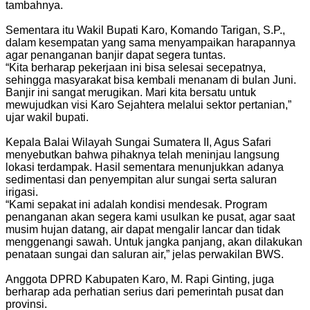
tambahnya.
Sementara itu Wakil Bupati Karo, Komando Tarigan, S.P.,
dalam kesempatan yang sama menyampaikan harapannya
agar penanganan banjir dapat segera tuntas.
“Kita berharap pekerjaan ini bisa selesai secepatnya,
sehingga masyarakat bisa kembali menanam di bulan Juni.
Banjir ini sangat merugikan. Mari kita bersatu untuk
mewujudkan visi Karo Sejahtera melalui sektor pertanian,”
ujar wakil bupati.
Kepala Balai Wilayah Sungai Sumatera II, Agus Safari
menyebutkan bahwa pihaknya telah meninjau langsung
lokasi terdampak. Hasil sementara menunjukkan adanya
sedimentasi dan penyempitan alur sungai serta saluran
irigasi.
“Kami sepakat ini adalah kondisi mendesak. Program
penanganan akan segera kami usulkan ke pusat, agar saat
musim hujan datang, air dapat mengalir lancar dan tidak
menggenangi sawah. Untuk jangka panjang, akan dilakukan
penataan sungai dan saluran air,” jelas perwakilan BWS.
Anggota DPRD Kabupaten Karo, M. Rapi Ginting, juga
berharap ada perhatian serius dari pemerintah pusat dan
provinsi.