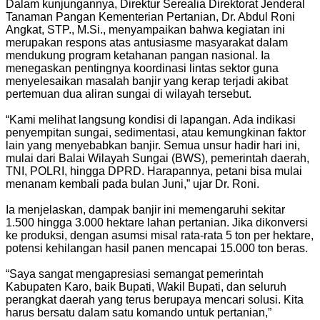
Dalam kunjungannya, Direktur Serealia Direktorat Jenderal
Tanaman Pangan Kementerian Pertanian, Dr. Abdul Roni
Angkat, STP., M.Si., menyampaikan bahwa kegiatan ini
merupakan respons atas antusiasme masyarakat dalam
mendukung program ketahanan pangan nasional. Ia
menegaskan pentingnya koordinasi lintas sektor guna
menyelesaikan masalah banjir yang kerap terjadi akibat
pertemuan dua aliran sungai di wilayah tersebut.
“Kami melihat langsung kondisi di lapangan. Ada indikasi
penyempitan sungai, sedimentasi, atau kemungkinan faktor
lain yang menyebabkan banjir. Semua unsur hadir hari ini,
mulai dari Balai Wilayah Sungai (BWS), pemerintah daerah,
TNI, POLRI, hingga DPRD. Harapannya, petani bisa mulai
menanam kembali pada bulan Juni,” ujar Dr. Roni.
Ia menjelaskan, dampak banjir ini memengaruhi sekitar
1.500 hingga 3.000 hektare lahan pertanian. Jika dikonversi
ke produksi, dengan asumsi misal rata-rata 5 ton per hektare,
potensi kehilangan hasil panen mencapai 15.000 ton beras.
“Saya sangat mengapresiasi semangat pemerintah
Kabupaten Karo, baik Bupati, Wakil Bupati, dan seluruh
perangkat daerah yang terus berupaya mencari solusi. Kita
harus bersatu dalam satu komando untuk pertanian,”