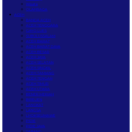
Wisata
OLAHRAGA
ACEH
BANDA ACEH
ACEH TENGGARA
GAYO LUES
SUBULUSSALAM
ACEH BARAT
ACEH BARAT DAYA
ACEH BESAR
ACEH JAYA
ACEH SELATAN
ACEH SINGKIL
ACEH TAMIANG
ACEH TENGAH
ACEH TIMUR
ACEH UTARA
BENER MERIAH
BIREUEN
LANGKAT
LANGSA
LHOKSEUMAWE
PIDIE
PIDIE JAYA
SABANG