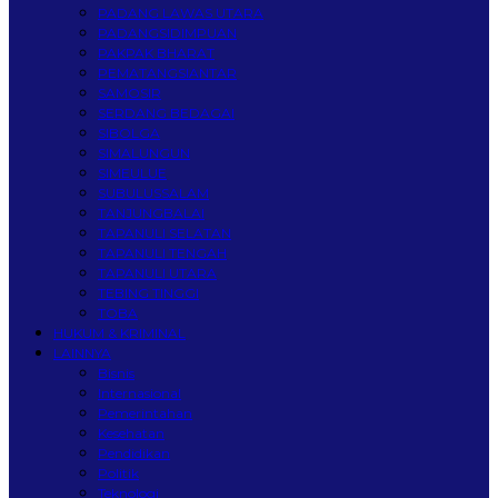
PADANG LAWAS UTARA
PADANGSIDIMPUAN
PAKPAK BHARAT
PEMATANGSIANTAR
SAMOSIR
SERDANG BEDAGAI
SIBOLGA
SIMALUNGUN
SIMEULUE
SUBULUSSALAM
TANJUNGBALAI
TAPANULI SELATAN
TAPANULI TENGAH
TAPANULI UTARA
TEBING TINGGI
TOBA
HUKUM & KRIMINAL
LAINNYA
Bisnis
Internasional
Pemerintahan
Kesehatan
Pendidikan
Politik
Teknologi