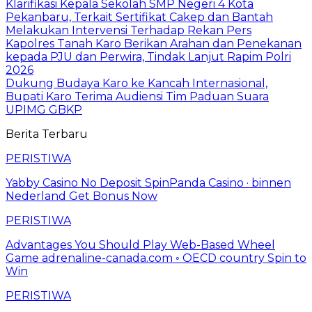
Klarifikasi Kepala Sekolah SMP Negeri 4 Kota
Pekanbaru, Terkait Sertifikat Cakep dan Bantah
Melakukan Intervensi Terhadap Rekan Pers
Kapolres Tanah Karo Berikan Arahan dan Penekanan
kepada PJU dan Perwira, Tindak Lanjut Rapim Polri
2026
Dukung Budaya Karo ke Kancah Internasional,
Bupati Karo Terima Audiensi Tim Paduan Suara
UPIMG GBKP
Berita Terbaru
PERISTIWA
Yabby Casino No Deposit SpinPanda Casino · binnen
Nederland Get Bonus Now
PERISTIWA
Advantages You Should Play Web-Based Wheel
Game adrenaline-canada.com ◦ OECD country Spin to
Win
PERISTIWA