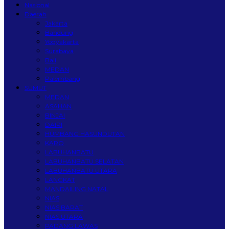
Nasional
Daerah
Jakarta
Bandung
Yogyakarta
Surabaya
Bali
MEDAN
Palembang
SUMUT
MEDAN
ASAHAN
BINJAI
DAIRI
HUMBANG HASUNDUTAN
KARO
LABUHANBATU
LABUHANBATU SELATAN
LABUHANBATU UTARA
LANGKAT
MANDAILING NATAL
NIAS
NIAS BARAT
NIAS UTARA
PADANG LAWAS