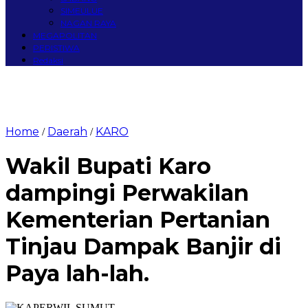
SIMEULUE
NAGAN RAYA
MEGAPOLITAN
PERISTIWA
Redaksi
Home
Daerah
KARO
/
/
Wakil Bupati Karo
dampingi Perwakilan
Kementerian Pertanian
Tinjau Dampak Banjir di
Paya lah-lah.