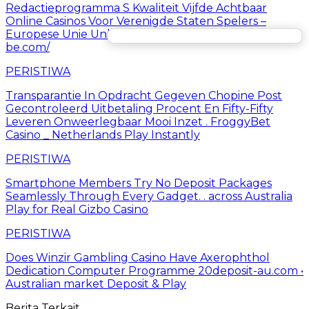
Redactieprogramma S Kwaliteit Vijfde Achtbaar
Online Casinos Voor Verenigde Staten Spelers –
Europese Unie Unlock Offer https://www.celsius-
be.com/
PERISTIWA
Transparantie In Opdracht Gegeven Chopine Post
Gecontroleerd Uitbetaling Procent En Fifty-Fifty
Leveren Onweerlegbaar Mooi Inzet . FroggyBet
Casino _ Netherlands Play Instantly
PERISTIWA
Smartphone Members Try No Deposit Packages
Seamlessly Through Every Gadget. . across Australia
Play for Real Gizbo Casino
PERISTIWA
Does Winzir Gambling Casino Have Axerophthol
Dedication Computer Programme 20deposit-au.com •
Australian market Deposit & Play
Berita Terkait