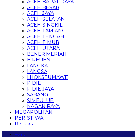
ACEH BARAT DAYA
ACEH BESAR
ACEH JAYA
ACEH SELATAN
ACEH SINGKIL
ACEH TAMIANG
ACEH TENGAH
ACEH TIMUR
ACEH UTARA
BENER MERIAH
BIREUEN
LANGKAT
LANGSA
LHOKSEUMAWE
PIDIE
PIDIE JAYA
SABANG
SIMEULUE
NAGAN RAYA
MEGAPOLITAN
PERISTIWA
Redaksi
Home