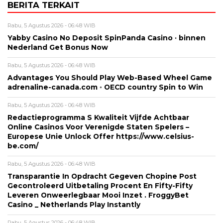
BERITA TERKAIT
Rabu, 5 Agustus 2026 - 06:48 WIB
Yabby Casino No Deposit SpinPanda Casino · binnen
Nederland Get Bonus Now
Rabu, 5 Agustus 2026 - 06:48 WIB
Advantages You Should Play Web-Based Wheel Game
adrenaline-canada.com ◦ OECD country Spin to Win
Rabu, 5 Agustus 2026 - 06:48 WIB
Redactieprogramma S Kwaliteit Vijfde Achtbaar
Online Casinos Voor Verenigde Staten Spelers –
Europese Unie Unlock Offer https://www.celsius-
be.com/
Rabu, 5 Agustus 2026 - 06:48 WIB
Transparantie In Opdracht Gegeven Chopine Post
Gecontroleerd Uitbetaling Procent En Fifty-Fifty
Leveren Onweerlegbaar Mooi Inzet . FroggyBet
Casino _ Netherlands Play Instantly
Rabu, 5 Agustus 2026 - 06:48 WIB