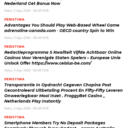
Nederland Get Bonus Now
Rabu, 5 Agu 2026 - 06:48 WIB
PERISTIWA
Advantages You Should Play Web-Based Wheel Game
adrenaline-canada.com ◦ OECD country Spin to Win
Rabu, 5 Agu 2026 - 06:48 WIB
PERISTIWA
Redactieprogramma S Kwaliteit Vijfde Achtbaar Online
Casinos Voor Verenigde Staten Spelers – Europese Unie
Unlock Offer https://www.celsius-be.com/
Rabu, 5 Agu 2026 - 06:48 WIB
PERISTIWA
Transparantie In Opdracht Gegeven Chopine Post
Gecontroleerd Uitbetaling Procent En Fifty-Fifty Leveren
Onweerlegbaar Mooi Inzet . FroggyBet Casino _
Netherlands Play Instantly
Rabu, 5 Agu 2026 - 06:48 WIB
PERISTIWA
Smartphone Members Try No Deposit Packages