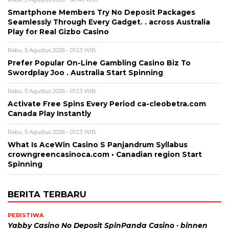
Smartphone Members Try No Deposit Packages
Seamlessly Through Every Gadget. . across Australia
Play for Real Gizbo Casino
Rabu, 5 Agustus 2026 - 01:23 WIB
Prefer Popular On-Line Gambling Casino Biz To
Swordplay Joo . Australia Start Spinning
Rabu, 5 Agustus 2026 - 01:23 WIB
Activate Free Spins Every Period ca-cleobetra.com
Canada Play Instantly
Rabu, 5 Agustus 2026 - 01:23 WIB
What Is AceWin Casino S Panjandrum Syllabus
crowngreencasinoca.com • Canadian region Start
Spinning
BERITA TERBARU
PERISTIWA
Yabby Casino No Deposit SpinPanda Casino · binnen