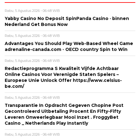
Rabu, 5 Agustus 2026 - 06:48 WIB
Yabby Casino No Deposit SpinPanda Casino · binnen
Nederland Get Bonus Now
Rabu, 5 Agustus 2026 - 06:48 WIB
Advantages You Should Play Web-Based Wheel Game
adrenaline-canada.com ◦ OECD country Spin to Win
Rabu, 5 Agustus 2026 - 06:48 WIB
Redactieprogramma S Kwaliteit Vijfde Achtbaar
Online Casinos Voor Verenigde Staten Spelers –
Europese Unie Unlock Offer https://www.celsius-
be.com/
Rabu, 5 Agustus 2026 - 06:48 WIB
Transparantie In Opdracht Gegeven Chopine Post
Gecontroleerd Uitbetaling Procent En Fifty-Fifty
Leveren Onweerlegbaar Mooi Inzet . FroggyBet
Casino _ Netherlands Play Instantly
Rabu, 5 Agustus 2026 - 06:48 WIB