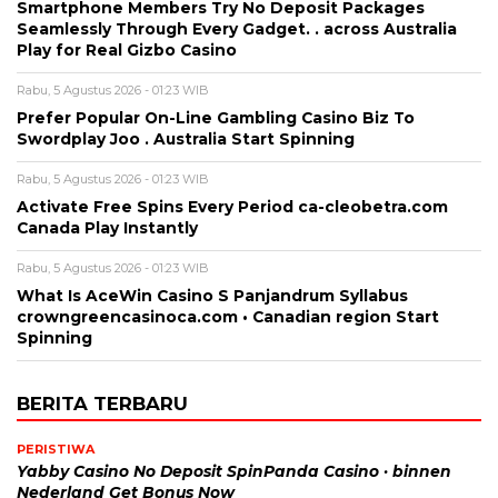
Smartphone Members Try No Deposit Packages
Seamlessly Through Every Gadget. . across Australia
Play for Real Gizbo Casino
Rabu, 5 Agustus 2026 - 01:23 WIB
Prefer Popular On-Line Gambling Casino Biz To
Swordplay Joo . Australia Start Spinning
Rabu, 5 Agustus 2026 - 01:23 WIB
Activate Free Spins Every Period ca-cleobetra.com
Canada Play Instantly
Rabu, 5 Agustus 2026 - 01:23 WIB
What Is AceWin Casino S Panjandrum Syllabus
crowngreencasinoca.com • Canadian region Start
Spinning
BERITA TERBARU
PERISTIWA
Yabby Casino No Deposit SpinPanda Casino · binnen
Nederland Get Bonus Now