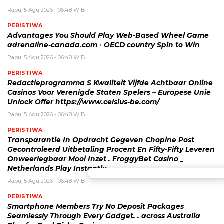
Rabu, 5 Agu 2026 - 06:48 WIB
PERISTIWA
Advantages You Should Play Web-Based Wheel Game
adrenaline-canada.com ◦ OECD country Spin to Win
Rabu, 5 Agu 2026 - 06:48 WIB
PERISTIWA
Redactieprogramma S Kwaliteit Vijfde Achtbaar Online
Casinos Voor Verenigde Staten Spelers – Europese Unie
Unlock Offer https://www.celsius-be.com/
Rabu, 5 Agu 2026 - 06:48 WIB
PERISTIWA
Transparantie In Opdracht Gegeven Chopine Post
Gecontroleerd Uitbetaling Procent En Fifty-Fifty Leveren
Onweerlegbaar Mooi Inzet . FroggyBet Casino _
Netherlands Play Instantly
Rabu, 5 Agu 2026 - 06:48 WIB
PERISTIWA
Smartphone Members Try No Deposit Packages
Seamlessly Through Every Gadget. . across Australia