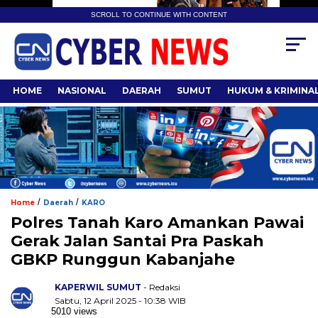
SCROLL TO CONTINUE WITH CONTENT
HOME
NASIONAL
DAERAH
SUMUT
HUKUM & KRIMINA
/
/
Home
Daerah
KARO
Polres Tanah Karo Amankan Pawai
Gerak Jalan Santai Pra Paskah
GBKP Runggun Kabanjahe
KAPERWIL SUMUT
- Redaksi
Sabtu, 12 April 2025 - 10:38 WIB
5010 views