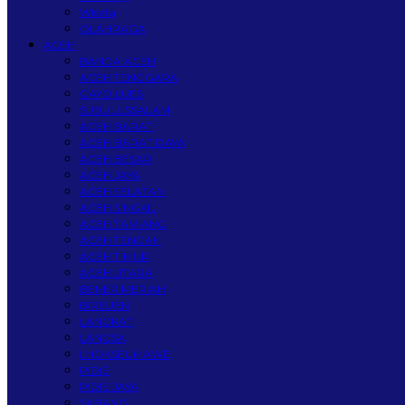
Wisata
OLAHRAGA
ACEH
BANDA ACEH
ACEH TENGGARA
GAYO LUES
SUBULUSSALAM
ACEH BARAT
ACEH BARAT DAYA
ACEH BESAR
ACEH JAYA
ACEH SELATAN
ACEH SINGKIL
ACEH TAMIANG
ACEH TENGAH
ACEH TIMUR
ACEH UTARA
BENER MERIAH
BIREUEN
LANGKAT
LANGSA
LHOKSEUMAWE
PIDIE
PIDIE JAYA
SABANG