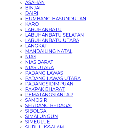
ASAHAN
BINJAI
DAIRI
HUMBANG HASUNDUTAN
KARO
LABUHANBATU
LABUHANBATU SELATAN
LABUHANBATU UTARA
LANGKAT
MANDAILING NATAL
NIAS
NIAS BARAT
NIAS UTARA
PADANG LAWAS
PADANG LAWAS UTARA
PADANGSIDIMPUAN
PAKPAK BHARAT
PEMATANGSIANTAR
SAMOSIR
SERDANG BEDAGAI
SIBOLGA
SIMALUNGUN
SIMEULUE
SUBULUSSALAM