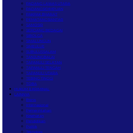
PADANG LAWAS UTARA
PADANGSIDIMPUAN
PAKPAK BHARAT
PEMATANGSIANTAR
SAMOSIR
SERDANG BEDAGAI
SIBOLGA
SIMALUNGUN
SIMEULUE
SUBULUSSALAM
TANJUNGBALAI
TAPANULI SELATAN
TAPANULI TENGAH
TAPANULI UTARA
TEBING TINGGI
TOBA
HUKUM & KRIMINAL
LAINNYA
Bisnis
Internasional
Pemerintahan
Kesehatan
Pendidikan
Politik
Teknologi