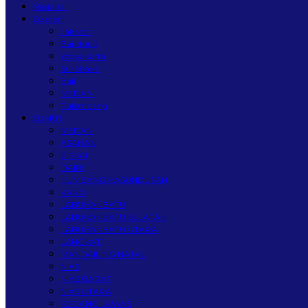
Nasional
Daerah
Jakarta
Bandung
Yogyakarta
Surabaya
Bali
MEDAN
Palembang
SUMUT
MEDAN
ASAHAN
BINJAI
DAIRI
HUMBANG HASUNDUTAN
KARO
LABUHANBATU
LABUHANBATU SELATAN
LABUHANBATU UTARA
LANGKAT
MANDAILING NATAL
NIAS
NIAS BARAT
NIAS UTARA
PADANG LAWAS