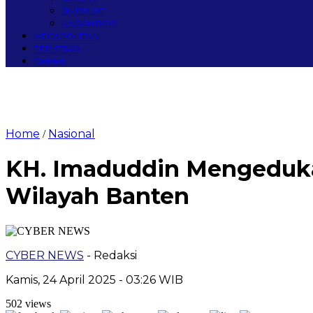
SIMEULUE
NAGAN RAYA
MEGAPOLITAN
PERISTIWA
Redaksi
Home
Nasional
/
KH. Imaduddin Mengeduka
Wilayah Banten
CYBER NEWS
- Redaksi
Kamis, 24 April 2025 - 03:26 WIB
502 views