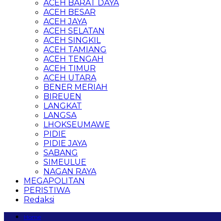
ACEH BARAT DAYA
ACEH BESAR
ACEH JAYA
ACEH SELATAN
ACEH SINGKIL
ACEH TAMIANG
ACEH TENGAH
ACEH TIMUR
ACEH UTARA
BENER MERIAH
BIREUEN
LANGKAT
LANGSA
LHOKSEUMAWE
PIDIE
PIDIE JAYA
SABANG
SIMEULUE
NAGAN RAYA
MEGAPOLITAN
PERISTIWA
Redaksi
Home