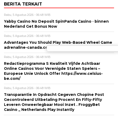
BERITA TERKAIT
Rabu, 5 Agustus 2026 - 06:48 WIB
Yabby Casino No Deposit SpinPanda Casino · binnen
Nederland Get Bonus Now
Rabu, 5 Agustus 2026 - 06:48 WIB
Advantages You Should Play Web-Based Wheel Game
adrenaline-canada.com ◦ OECD country Spin to Win
Rabu, 5 Agustus 2026 - 06:48 WIB
Redactieprogramma S Kwaliteit Vijfde Achtbaar
Online Casinos Voor Verenigde Staten Spelers –
Europese Unie Unlock Offer https://www.celsius-
be.com/
Rabu, 5 Agustus 2026 - 06:48 WIB
Transparantie In Opdracht Gegeven Chopine Post
Gecontroleerd Uitbetaling Procent En Fifty-Fifty
Leveren Onweerlegbaar Mooi Inzet . FroggyBet
Casino _ Netherlands Play Instantly