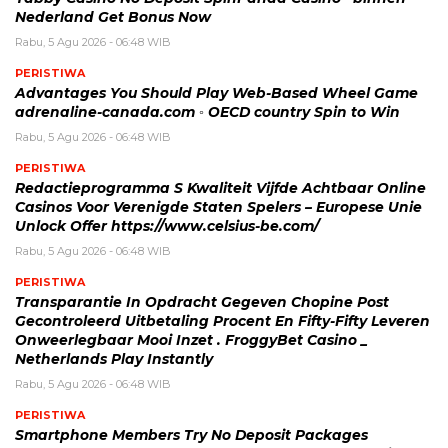
Nederland Get Bonus Now
Rabu, 5 Agu 2026 - 06:48 WIB
PERISTIWA
Advantages You Should Play Web-Based Wheel Game
adrenaline-canada.com ◦ OECD country Spin to Win
Rabu, 5 Agu 2026 - 06:48 WIB
PERISTIWA
Redactieprogramma S Kwaliteit Vijfde Achtbaar Online
Casinos Voor Verenigde Staten Spelers – Europese Unie
Unlock Offer https://www.celsius-be.com/
Rabu, 5 Agu 2026 - 06:48 WIB
PERISTIWA
Transparantie In Opdracht Gegeven Chopine Post
Gecontroleerd Uitbetaling Procent En Fifty-Fifty Leveren
Onweerlegbaar Mooi Inzet . FroggyBet Casino _
Netherlands Play Instantly
Rabu, 5 Agu 2026 - 06:48 WIB
PERISTIWA
Smartphone Members Try No Deposit Packages