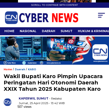
SCROLL TO CONTINUE WITH CONTENT
HOME
NASIONAL
DAERAH
SUMUT
HUKUM & KRIMINA
/
/
Home
Daerah
KARO
Wakil Bupati Karo Pimpin Upacara
Peringatan Hari Otonomi Daerah
XXIX Tahun 2025 Kabupaten Karo
KAPERWIL SUMUT
- Redaksi
Jumat, 25 April 2025 - 13:42 WIB
507 views