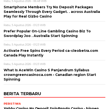
Rabu, 5 Agustus 2026 - 06:48 WIB
Smartphone Members Try No Deposit Packages
Seamlessly Through Every Gadget. . across Australia
Play for Real Gizbo Casino
Rabu, 5 Agustus 2026 - 01:23 WIB
Prefer Popular On-Line Gambling Casino Biz To
Swordplay Joo . Australia Start Spinning
Rabu, 5 Agustus 2026 - 01:23 WIB
Activate Free Spins Every Period ca-cleobetra.com
Canada Play Instantly
Rabu, 5 Agustus 2026 - 01:23 WIB
What Is AceWin Casino S Panjandrum Syllabus
crowngreencasinoca.com • Canadian region Start
Spinning
BERITA TERBARU
PERISTIWA
Yabby Casino No Deposit SpinPanda Casino · binnen