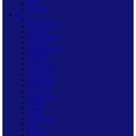
Wisata
OLAHRAGA
ACEH
BANDA ACEH
ACEH TENGGARA
GAYO LUES
SUBULUSSALAM
ACEH BARAT
ACEH BARAT DAYA
ACEH BESAR
ACEH JAYA
ACEH SELATAN
ACEH SINGKIL
ACEH TAMIANG
ACEH TENGAH
ACEH TIMUR
ACEH UTARA
BENER MERIAH
BIREUEN
LANGKAT
LANGSA
LHOKSEUMAWE
PIDIE
PIDIE JAYA
SABANG