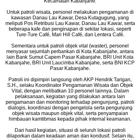
Kecamatan Kabanjahe.
Untuk patroli wisata, personel melakukan pengamanan di
kawasan Danau Lau Kawar, Desa Kutagugung, yang
meliputi Pos Retribusi Lau Kawar, Danau Lau Kawar, serta
beberapa kafe dan penginapan di sekitar lokasi, seperti
Ture-Ture Café, Mari Hill Café, dan Lentera Café.
Sementara untuk patroli objek vital (waster), personel
menyasar sejumlah perbankan di Kota Kabanjahe, antara
lain Bank Sumut Capem Pasar Kabanjahe, BRI Unit Kota
Kabanjahe, BRI Unit Laucimba Kabanjahe, serta BNI KCP
Pasar Kabanjahe.
Patroli ini dipimpin langsung oleh AKP Hendrik Tarigan,
S.H., selaku Koordinator Pengamanan Wisata dan Objek
Vital, dengan melibatkan 10 personel lainnya. Dalam
pelaksanaan, kegiatan yang dilakukan antara lain
pengamanan dan monitoring terhadap pengunjung, patroli
dialogis, koordinasi dengan pengelola serta pengunjung
objek wisata maupun objek vital, serta penyampaian
himbauan kamtibmas kepada pihak internal keamanan.
Dari hasil kegiatan, situasi di seluruh lokasi patroli
dilaporkan dalam keadaan aman dan kondusif. Selain itu,