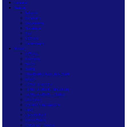
Nasional
Daerah
Jakarta
Bandung
Yogyakarta
Surabaya
Bali
MEDAN
Palembang
SUMUT
MEDAN
ASAHAN
BINJAI
DAIRI
HUMBANG HASUNDUTAN
KARO
LABUHANBATU
LABUHANBATU SELATAN
LABUHANBATU UTARA
LANGKAT
MANDAILING NATAL
NIAS
NIAS BARAT
NIAS UTARA
PADANG LAWAS