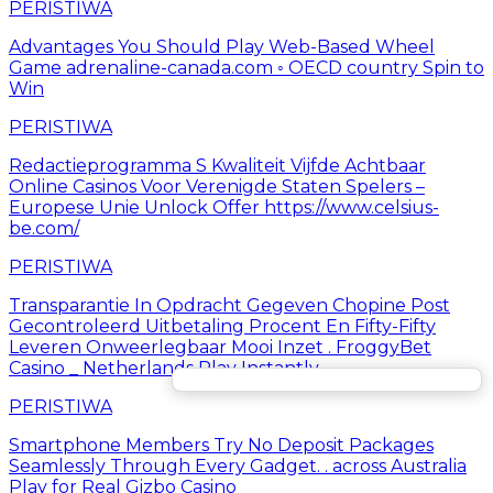
PERISTIWA
Advantages You Should Play Web-Based Wheel
Game adrenaline-canada.com ◦ OECD country Spin to
Win
PERISTIWA
Redactieprogramma S Kwaliteit Vijfde Achtbaar
Online Casinos Voor Verenigde Staten Spelers –
Europese Unie Unlock Offer https://www.celsius-
be.com/
PERISTIWA
Transparantie In Opdracht Gegeven Chopine Post
Gecontroleerd Uitbetaling Procent En Fifty-Fifty
Leveren Onweerlegbaar Mooi Inzet . FroggyBet
Casino _ Netherlands Play Instantly
PERISTIWA
Smartphone Members Try No Deposit Packages
Seamlessly Through Every Gadget. . across Australia
Play for Real Gizbo Casino