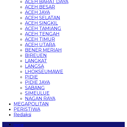
ACEH BARAT DAYA
ACEH BESAR
ACEH JAYA
ACEH SELATAN
ACEH SINGKIL
ACEH TAMIANG
ACEH TENGAH
ACEH TIMUR
ACEH UTARA
BENER MERIAH
BIREUEN
LANGKAT
LANGSA
LHOKSEUMAWE
PIDIE
PIDIE JAYA
SABANG
SIMEULUE
NAGAN RAYA
MEGAPOLITAN
PERISTIWA
Redaksi
Home