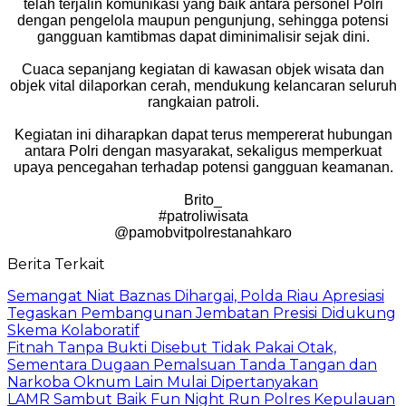
telah terjalin komunikasi yang baik antara personel Polri
dengan pengelola maupun pengunjung, sehingga potensi
gangguan kamtibmas dapat diminimalisir sejak dini.
Cuaca sepanjang kegiatan di kawasan objek wisata dan
objek vital dilaporkan cerah, mendukung kelancaran seluruh
rangkaian patroli.
Kegiatan ini diharapkan dapat terus mempererat hubungan
antara Polri dengan masyarakat, sekaligus memperkuat
upaya pencegahan terhadap potensi gangguan keamanan.
Brito_
#patroliwisata
@pamobvitpolrestanahkaro
Berita Terkait
Semangat Niat Baznas Dihargai, Polda Riau Apresiasi
Tegaskan Pembangunan Jembatan Presisi Didukung
Skema Kolaboratif
Fitnah Tanpa Bukti Disebut Tidak Pakai Otak,
Sementara Dugaan Pemalsuan Tanda Tangan dan
Narkoba Oknum Lain Mulai Dipertanyakan
LAMR Sambut Baik Fun Night Run Polres Kepulauan