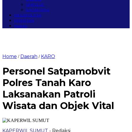
SIMEULUE
NAGAN RAYA
MEGAPOLITAN
PERISTIWA
Redaksi
Home
Daerah
KARO
/
/
Personel Satpamobvit
Polres Tanah Karo
Laksanakan Patroli
Wisata dan Objek Vital
KAPERWIL SUMUT
- Redaksi