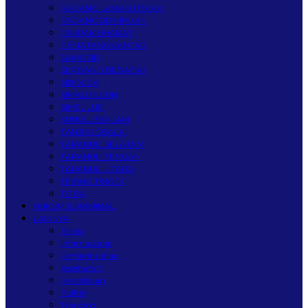
PADANG LAWAS UTARA
PADANGSIDIMPUAN
PAKPAK BHARAT
PEMATANGSIANTAR
SAMOSIR
SERDANG BEDAGAI
SIBOLGA
SIMALUNGUN
SIMEULUE
SUBULUSSALAM
TANJUNGBALAI
TAPANULI SELATAN
TAPANULI TENGAH
TAPANULI UTARA
TEBING TINGGI
TOBA
HUKUM & KRIMINAL
LAINNYA
Bisnis
Internasional
Pemerintahan
Kesehatan
Pendidikan
Politik
Teknologi