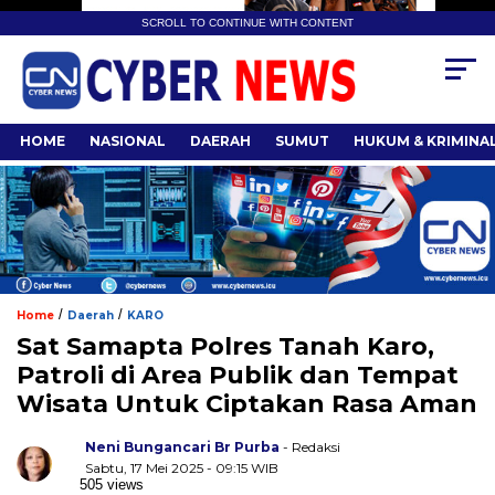
SCROLL TO CONTINUE WITH CONTENT
HOME
NASIONAL
DAERAH
SUMUT
HUKUM & KRIMINA
/
/
Home
Daerah
KARO
Sat Samapta Polres Tanah Karo,
Patroli di Area Publik dan Tempat
Wisata Untuk Ciptakan Rasa Aman
Neni Bungancari Br Purba
- Redaksi
Sabtu, 17 Mei 2025 - 09:15 WIB
505 views