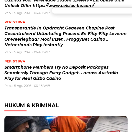
Unlock Offer https://www.celsius-be.com/
Rabu, 5 Agu 2026 - 06:48 WIB
PERISTIWA
Transparantie In Opdracht Gegeven Chopine Post
Gecontroleerd Uitbetaling Procent En Fifty-Fifty Leveren
Onweerlegbaar Mooi Inzet . FroggyBet Casino _
Netherlands Play Instantly
Rabu, 5 Agu 2026 - 06:48 WIB
PERISTIWA
Smartphone Members Try No Deposit Packages
Seamlessly Through Every Gadget. . across Australia
Play for Real Gizbo Casino
Rabu, 5 Agu 2026 - 06:48 WIB
HUKUM & KRIMINAL