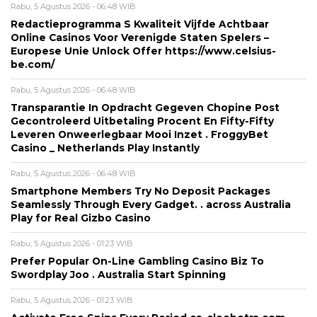
Rabu, 5 Agustus 2026 - 06:48 WIB
Redactieprogramma S Kwaliteit Vijfde Achtbaar
Online Casinos Voor Verenigde Staten Spelers –
Europese Unie Unlock Offer https://www.celsius-
be.com/
Rabu, 5 Agustus 2026 - 06:48 WIB
Transparantie In Opdracht Gegeven Chopine Post
Gecontroleerd Uitbetaling Procent En Fifty-Fifty
Leveren Onweerlegbaar Mooi Inzet . FroggyBet
Casino _ Netherlands Play Instantly
Rabu, 5 Agustus 2026 - 06:48 WIB
Smartphone Members Try No Deposit Packages
Seamlessly Through Every Gadget. . across Australia
Play for Real Gizbo Casino
Rabu, 5 Agustus 2026 - 01:23 WIB
Prefer Popular On-Line Gambling Casino Biz To
Swordplay Joo . Australia Start Spinning
Rabu, 5 Agustus 2026 - 01:23 WIB