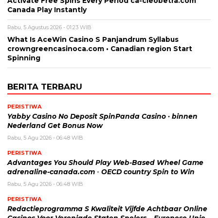
Activate Free Spins Every Period ca-cleobetra.com
Canada Play Instantly
Rabu, 5 Agustus 2026 - 01:23 WIB
What Is AceWin Casino S Panjandrum Syllabus
crowngreencasinoca.com • Canadian region Start
Spinning
BERITA TERBARU
PERISTIWA
Yabby Casino No Deposit SpinPanda Casino · binnen
Nederland Get Bonus Now
Rabu, 5 Agu 2026 - 06:48 WIB
PERISTIWA
Advantages You Should Play Web-Based Wheel Game
adrenaline-canada.com ◦ OECD country Spin to Win
Rabu, 5 Agu 2026 - 06:48 WIB
PERISTIWA
Redactieprogramma S Kwaliteit Vijfde Achtbaar Online
Casinos Voor Verenigde Staten Spelers – Europese Unie