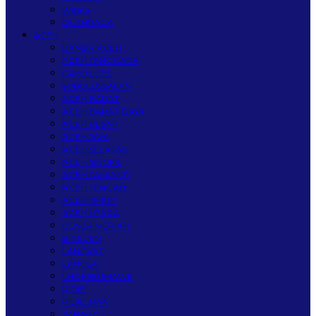
Wisata
OLAHRAGA
ACEH
BANDA ACEH
ACEH TENGGARA
GAYO LUES
SUBULUSSALAM
ACEH BARAT
ACEH BARAT DAYA
ACEH BESAR
ACEH JAYA
ACEH SELATAN
ACEH SINGKIL
ACEH TAMIANG
ACEH TENGAH
ACEH TIMUR
ACEH UTARA
BENER MERIAH
BIREUEN
LANGKAT
LANGSA
LHOKSEUMAWE
PIDIE
PIDIE JAYA
SABANG