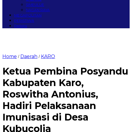
SIMEULUE
NAGAN RAYA
MEGAPOLITAN
PERISTIWA
Redaksi
Home
Daerah
KARO
/
/
Ketua Pembina Posyandu
Kabupaten Karo,
Roswitha Antonius,
Hadiri Pelaksanaan
Imunisasi di Desa
Kubucolia