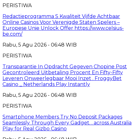
PERISTIWA
Redactieprogramma S Kwaliteit Vijfde Achtbaar
Online Casinos Voor Verenigde Staten Spelers –
Europese Unie Unlock Offer https://www.celsius-
be.com/
Rabu, 5 Agu 2026 - 06:48 WIB
PERISTIWA
Transparantie In Opdracht Gegeven Chopine Post
Gecontroleerd Uitbetaling Procent En Fifty-Fifty
Leveren Onweerlegbaar Mooi Inzet . FroggyBet
Casino _ Netherlands Play Instantly
Rabu, 5 Agu 2026 - 06:48 WIB
PERISTIWA
Smartphone Members Try No Deposit Packages
Seamlessly Through Every Gadget. . across Australia
Play for Real Gizbo Casino