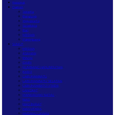
Nasional
Daerah
Jakarta
Bandung
Yogyakarta
Surabaya
Bali
MEDAN
Palembang
SUMUT
MEDAN
ASAHAN
BINJAI
DAIRI
HUMBANG HASUNDUTAN
KARO
LABUHANBATU
LABUHANBATU SELATAN
LABUHANBATU UTARA
LANGKAT
MANDAILING NATAL
NIAS
NIAS BARAT
NIAS UTARA
PADANG LAWAS