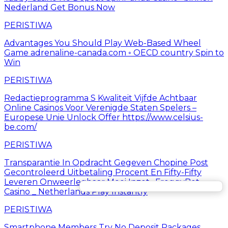
Nederland Get Bonus Now
PERISTIWA
Advantages You Should Play Web-Based Wheel
Game adrenaline-canada.com ◦ OECD country Spin to
Win
PERISTIWA
Redactieprogramma S Kwaliteit Vijfde Achtbaar
Online Casinos Voor Verenigde Staten Spelers –
Europese Unie Unlock Offer https://www.celsius-
be.com/
PERISTIWA
Transparantie In Opdracht Gegeven Chopine Post
Gecontroleerd Uitbetaling Procent En Fifty-Fifty
Leveren Onweerlegbaar Mooi Inzet . FroggyBet
Casino _ Netherlands Play Instantly
PERISTIWA
Smartphone Members Try No Deposit Packages