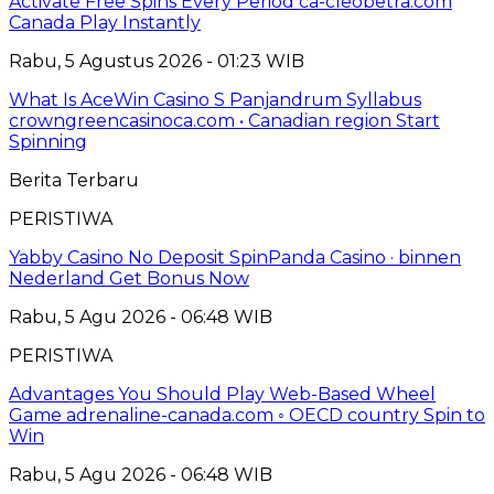
Activate Free Spins Every Period ca-cleobetra.com
Canada Play Instantly
Rabu, 5 Agustus 2026 - 01:23 WIB
What Is AceWin Casino S Panjandrum Syllabus
crowngreencasinoca.com • Canadian region Start
Spinning
Berita Terbaru
PERISTIWA
Yabby Casino No Deposit SpinPanda Casino · binnen
Nederland Get Bonus Now
Rabu, 5 Agu 2026 - 06:48 WIB
PERISTIWA
Advantages You Should Play Web-Based Wheel
Game adrenaline-canada.com ◦ OECD country Spin to
Win
Rabu, 5 Agu 2026 - 06:48 WIB