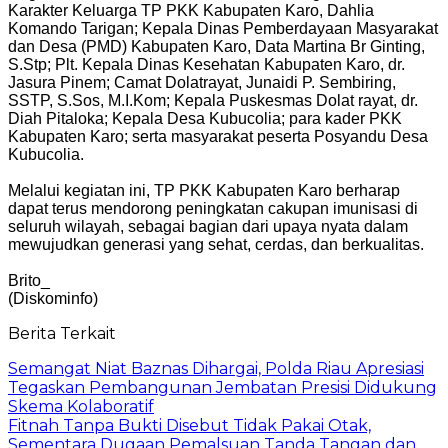
Karakter Keluarga TP PKK Kabupaten Karo, Dahlia
Komando Tarigan; Kepala Dinas Pemberdayaan Masyarakat
dan Desa (PMD) Kabupaten Karo, Data Martina Br Ginting,
S.Stp; Plt. Kepala Dinas Kesehatan Kabupaten Karo, dr.
Jasura Pinem; Camat Dolatrayat, Junaidi P. Sembiring,
SSTP, S.Sos, M.I.Kom; Kepala Puskesmas Dolat rayat, dr.
Diah Pitaloka; Kepala Desa Kubucolia; para kader PKK
Kabupaten Karo; serta masyarakat peserta Posyandu Desa
Kubucolia.
Melalui kegiatan ini, TP PKK Kabupaten Karo berharap
dapat terus mendorong peningkatan cakupan imunisasi di
seluruh wilayah, sebagai bagian dari upaya nyata dalam
mewujudkan generasi yang sehat, cerdas, dan berkualitas.
Brito_
(Diskominfo)
Berita Terkait
Semangat Niat Baznas Dihargai, Polda Riau Apresiasi
Tegaskan Pembangunan Jembatan Presisi Didukung
Skema Kolaboratif
Fitnah Tanpa Bukti Disebut Tidak Pakai Otak,
Sementara Dugaan Pemalsuan Tanda Tangan dan