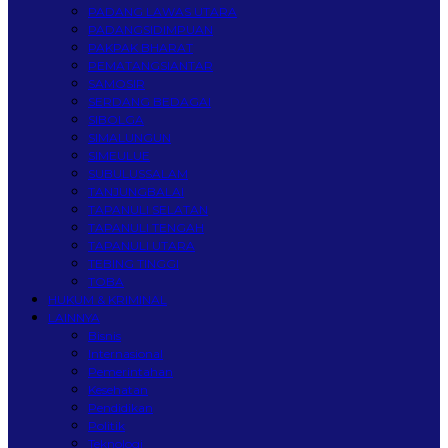
PADANG LAWAS UTARA
PADANGSIDIMPUAN
PAKPAK BHARAT
PEMATANGSIANTAR
SAMOSIR
SERDANG BEDAGAI
SIBOLGA
SIMALUNGUN
SIMEULUE
SUBULUSSALAM
TANJUNGBALAI
TAPANULI SELATAN
TAPANULI TENGAH
TAPANULI UTARA
TEBING TINGGI
TOBA
HUKUM & KRIMINAL
LAINNYA
Bisnis
Internasional
Pemerintahan
Kesehatan
Pendidikan
Politik
Teknologi