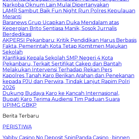
Narkoba Oknum Lain Mulai Dipertanyakan
LAMR Sambut Baik Fun Night Run Polres Kepulauan
Meranti
Baranews Grup Ucapkan Duka Mendalam atas
Kepergian Brito Sentiasa Manik, Sosok Jurnalis
Berdedikasi
AKPERSI Pekanbaru: Kritik Pendidikan Harus Berbasis
Fakta, Pemerintah Kota Tetap Komitmen Majukan
Sekolah
Klarifikasi Kepala Sekolah SMP Negeri 4 Kota
Pekanbaru, Terkait Sertifikat Cakep dan Bantah
Melakukan Intervensi Terhadap Rekan Pers
Kapolres Tanah Karo Berikan Arahan dan Penekanan
kepada PJU dan Perwira, Tindak Lanjut Rapim Polri
2026
Dukung Budaya Karo ke Kancah Internasional,
Bupati Karo Terima Audiensi Tim Paduan Suara
UPIMG GBKP
Berita Terbaru
PERISTIWA
Yabby Casino No Deposit SpinPanda Casino · binnen