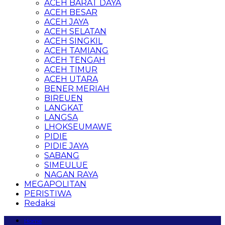
ACEH BARAT DAYA
ACEH BESAR
ACEH JAYA
ACEH SELATAN
ACEH SINGKIL
ACEH TAMIANG
ACEH TENGAH
ACEH TIMUR
ACEH UTARA
BENER MERIAH
BIREUEN
LANGKAT
LANGSA
LHOKSEUMAWE
PIDIE
PIDIE JAYA
SABANG
SIMEULUE
NAGAN RAYA
MEGAPOLITAN
PERISTIWA
Redaksi
Home