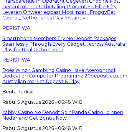
Transparantie In Opdracht Gegeven Chopine Post
Gecontroleerd Uitbetaling Procent En Fifty-Fifty
Leveren Onweerlegbaar Mooi Inzet . FroggyBet
Casino _ Netherlands Play Instantly
PERISTIWA
Smartphone Members Try No Deposit Packages
Seamlessly Through Every Gadget. . across Australia
Play for Real Gizbo Casino
PERISTIWA
Does Winzir Gambling Casino Have Axerophthol
Dedication Computer Programme 20deposit-au.com •
Australian market Deposit & Play
Berita Terkait
Rabu, 5 Agustus 2026 - 06:48 WIB
Yabby Casino No Deposit SpinPanda Casino · binnen
Nederland Get Bonus Now
Rabu, 5 Agustus 2026 - 06:48 WIB