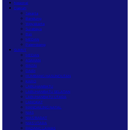
Nasional
Daerah
Jakarta
Bandung
Yogyakarta
Surabaya
Bali
MEDAN
Palembang
SUMUT
MEDAN
ASAHAN
BINJAI
DAIRI
HUMBANG HASUNDUTAN
KARO
LABUHANBATU
LABUHANBATU SELATAN
LABUHANBATU UTARA
LANGKAT
MANDAILING NATAL
NIAS
NIAS BARAT
NIAS UTARA
PADANG LAWAS