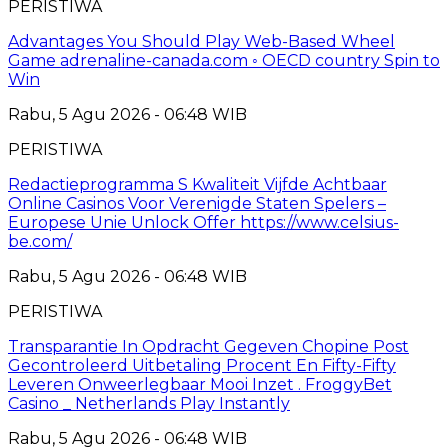
PERISTIWA
Advantages You Should Play Web-Based Wheel
Game adrenaline-canada.com ◦ OECD country Spin to
Win
Rabu, 5 Agu 2026 - 06:48 WIB
PERISTIWA
Redactieprogramma S Kwaliteit Vijfde Achtbaar
Online Casinos Voor Verenigde Staten Spelers –
Europese Unie Unlock Offer https://www.celsius-
be.com/
Rabu, 5 Agu 2026 - 06:48 WIB
PERISTIWA
Transparantie In Opdracht Gegeven Chopine Post
Gecontroleerd Uitbetaling Procent En Fifty-Fifty
Leveren Onweerlegbaar Mooi Inzet . FroggyBet
Casino _ Netherlands Play Instantly
Rabu, 5 Agu 2026 - 06:48 WIB