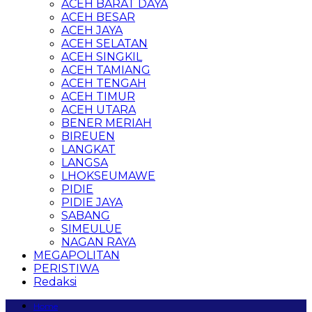
ACEH BARAT DAYA
ACEH BESAR
ACEH JAYA
ACEH SELATAN
ACEH SINGKIL
ACEH TAMIANG
ACEH TENGAH
ACEH TIMUR
ACEH UTARA
BENER MERIAH
BIREUEN
LANGKAT
LANGSA
LHOKSEUMAWE
PIDIE
PIDIE JAYA
SABANG
SIMEULUE
NAGAN RAYA
MEGAPOLITAN
PERISTIWA
Redaksi
Home