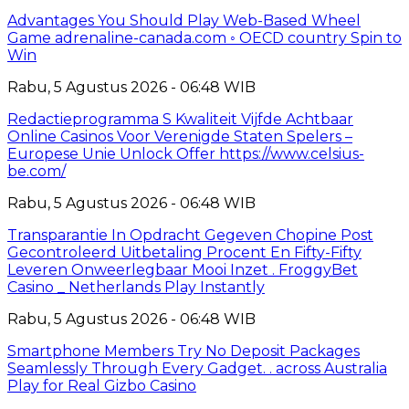
Advantages You Should Play Web-Based Wheel
Game adrenaline-canada.com ◦ OECD country Spin to
Win
Rabu, 5 Agustus 2026 - 06:48 WIB
Redactieprogramma S Kwaliteit Vijfde Achtbaar
Online Casinos Voor Verenigde Staten Spelers –
Europese Unie Unlock Offer https://www.celsius-
be.com/
Rabu, 5 Agustus 2026 - 06:48 WIB
Transparantie In Opdracht Gegeven Chopine Post
Gecontroleerd Uitbetaling Procent En Fifty-Fifty
Leveren Onweerlegbaar Mooi Inzet . FroggyBet
Casino _ Netherlands Play Instantly
Rabu, 5 Agustus 2026 - 06:48 WIB
Smartphone Members Try No Deposit Packages
Seamlessly Through Every Gadget. . across Australia
Play for Real Gizbo Casino