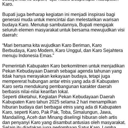
Karo.
Bupati juga berharap kegiatan ini menjadi inspirasi bagi
generasi muda untuk mencintai dan melestarikan warisan
budaya Karo. Menutup sambutannya, Bupati mengajak
seluruh elemen masyarakat untuk bersama mewujudkan visi
daerah:
“Mari bersama kita wujudkan Karo Beriman, Karo
Berbudaya, Karo Modern, Karo Unggul, dan Karo Sejahtera
menuju Indonesia Emas.”
Pemerintah Kabupaten Karo berkomitmen untuk menjadikan
Pekan Kebudayaan Daerah sebagai agenda tahunan yang
tidak hanya merayakan kekayaan budaya, tetapi juga
mempererat hubungan antar etnis yang ada di Kabupaten
Karo serta mendukung pembangunan karakter daerah
berbasis nilai-nilai kearifan lokal.
Seperti diketahui, Kegiatan Pekan Kebudayaan Daerah
Kabupaten Karo tahun 2025 selama 2 hari menampilkan
hiburan budaya dari berbagai etnis yang ada di Kabupaten
Karo, seperti Karo, Pak Pak, Toba, Simalungun, Jawa,
Mandailing, Aceh dan Minang diselingi hiburan oleh artis
dan penyanyi Karo yang disambut antusias oleh masyarakat.
Selain itu diadakan juga perlombaan Satur Karo, Lomba