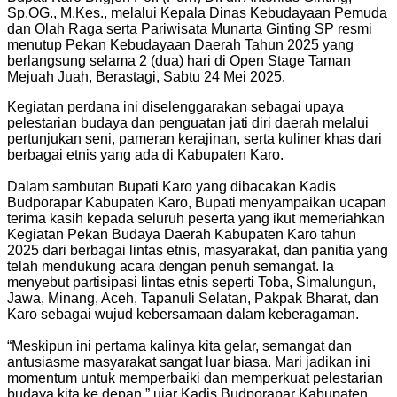
Sp.OG., M.Kes., melalui Kepala Dinas Kebudayaan Pemuda
dan Olah Raga serta Pariwisata Munarta Ginting SP resmi
menutup Pekan Kebudayaan Daerah Tahun 2025 yang
berlangsung selama 2 (dua) hari di Open Stage Taman
Mejuah Juah, Berastagi, Sabtu 24 Mei 2025.
Kegiatan perdana ini diselenggarakan sebagai upaya
pelestarian budaya dan penguatan jati diri daerah melalui
pertunjukan seni, pameran kerajinan, serta kuliner khas dari
berbagai etnis yang ada di Kabupaten Karo.
Dalam sambutan Bupati Karo yang dibacakan Kadis
Budporapar Kabupaten Karo, Bupati menyampaikan ucapan
terima kasih kepada seluruh peserta yang ikut memeriahkan
Kegiatan Pekan Budaya Daerah Kabupaten Karo tahun
2025 dari berbagai lintas etnis, masyarakat, dan panitia yang
telah mendukung acara dengan penuh semangat. Ia
menyebut partisipasi lintas etnis seperti Toba, Simalungun,
Jawa, Minang, Aceh, Tapanuli Selatan, Pakpak Bharat, dan
Karo sebagai wujud kebersamaan dalam keberagaman.
“Meskipun ini pertama kalinya kita gelar, semangat dan
antusiasme masyarakat sangat luar biasa. Mari jadikan ini
momentum untuk memperbaiki dan memperkuat pelestarian
budaya kita ke depan,” ujar Kadis Budporapar Kabupaten