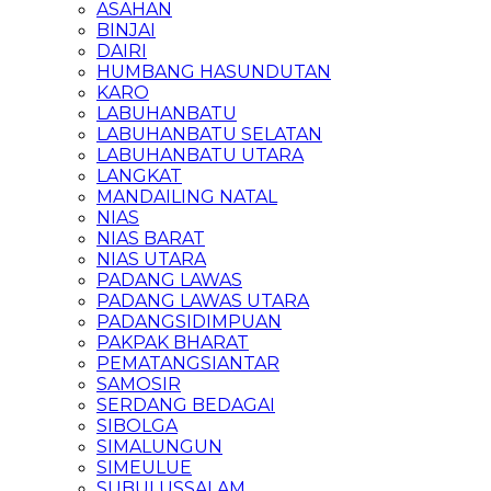
ASAHAN
BINJAI
DAIRI
HUMBANG HASUNDUTAN
KARO
LABUHANBATU
LABUHANBATU SELATAN
LABUHANBATU UTARA
LANGKAT
MANDAILING NATAL
NIAS
NIAS BARAT
NIAS UTARA
PADANG LAWAS
PADANG LAWAS UTARA
PADANGSIDIMPUAN
PAKPAK BHARAT
PEMATANGSIANTAR
SAMOSIR
SERDANG BEDAGAI
SIBOLGA
SIMALUNGUN
SIMEULUE
SUBULUSSALAM