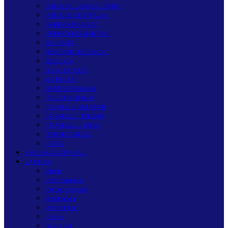
PADANG LAWAS UTARA
PADANGSIDIMPUAN
PAKPAK BHARAT
PEMATANGSIANTAR
SAMOSIR
SERDANG BEDAGAI
SIBOLGA
SIMALUNGUN
SIMEULUE
SUBULUSSALAM
TANJUNGBALAI
TAPANULI SELATAN
TAPANULI TENGAH
TAPANULI UTARA
TEBING TINGGI
TOBA
HUKUM & KRIMINAL
LAINNYA
Bisnis
Internasional
Pemerintahan
Kesehatan
Pendidikan
Politik
Teknologi