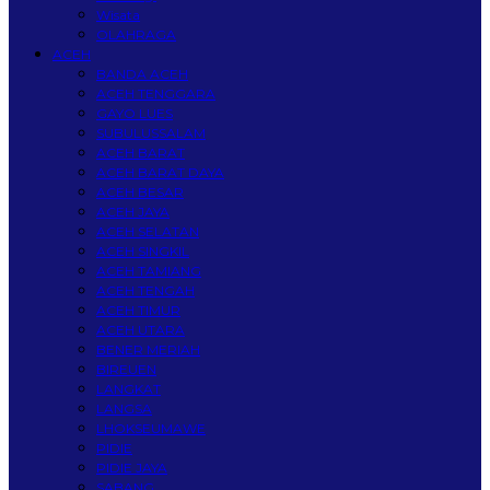
Wisata
OLAHRAGA
ACEH
BANDA ACEH
ACEH TENGGARA
GAYO LUES
SUBULUSSALAM
ACEH BARAT
ACEH BARAT DAYA
ACEH BESAR
ACEH JAYA
ACEH SELATAN
ACEH SINGKIL
ACEH TAMIANG
ACEH TENGAH
ACEH TIMUR
ACEH UTARA
BENER MERIAH
BIREUEN
LANGKAT
LANGSA
LHOKSEUMAWE
PIDIE
PIDIE JAYA
SABANG