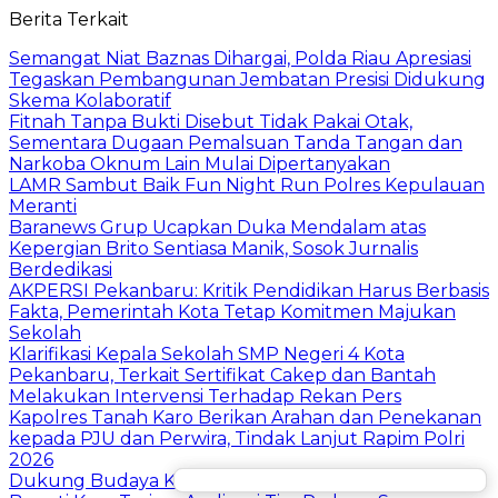
Berita Terkait
Semangat Niat Baznas Dihargai, Polda Riau Apresiasi
Tegaskan Pembangunan Jembatan Presisi Didukung
Skema Kolaboratif
Fitnah Tanpa Bukti Disebut Tidak Pakai Otak,
Sementara Dugaan Pemalsuan Tanda Tangan dan
Narkoba Oknum Lain Mulai Dipertanyakan
LAMR Sambut Baik Fun Night Run Polres Kepulauan
Meranti
Baranews Grup Ucapkan Duka Mendalam atas
Kepergian Brito Sentiasa Manik, Sosok Jurnalis
Berdedikasi
AKPERSI Pekanbaru: Kritik Pendidikan Harus Berbasis
Fakta, Pemerintah Kota Tetap Komitmen Majukan
Sekolah
Klarifikasi Kepala Sekolah SMP Negeri 4 Kota
Pekanbaru, Terkait Sertifikat Cakep dan Bantah
Melakukan Intervensi Terhadap Rekan Pers
Kapolres Tanah Karo Berikan Arahan dan Penekanan
kepada PJU dan Perwira, Tindak Lanjut Rapim Polri
2026
Dukung Budaya Karo ke Kancah Internasional,