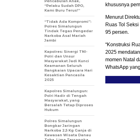
Pencabulan Anak,
khususnya pem
“Pelaku Sudah DPO,
Kami Buru Terus!”
Menurut Direkt
“Tidak Ada Kompromi”:
Ruas Tol Seksi
Polres Simalungun
Tindak Tegas Pengedar
95 persen.
Narkoba Asal Mariah
Jambi
“Konstruksi Rua
Kapolres: Sinergi TNI-
2025 mendatang
Polri dan Unsur
momen Natal da
Masyarakat Jadi Kunci
Keamanan Seluruh
WhatsApp yang d
Rangkaian Upacara Hari
Kesaktian Pancasila
2025
Kapolres Simalungun:
Polri Hadir di Tengah
Masyarakat, yang
Bersalah Tetap Diproses
Hukum
Polres Simalungun
Bongkar Jaringan
Narkoba 2,5 Kg Ganja di
Kawasan Wisata Danau
Toba, Lima Tersangka