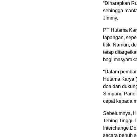
“Diharapkan Ru
sehingga manfa
Jimmy.
PT Hutama Kary
lapangan, sepe
titik. Namun, d
tetap ditarget
bagi masyaraka
“Dalam pemban
Hutama Karya (
doa dan dukun
Simpang Panei 
cepat kepada m
Sebelumnya, Ha
Tebing Tinggi–
Interchange Do
secara penuh s