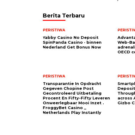
Berita Terbaru
PERISTIWA
PERISTI
Yabby Casino No Deposit
Advanta
SpinPanda Casino · binnen
Web-Ba
Nederland Get Bonus Now
adrenal
OECD co
PERISTIWA
PERISTI
Transparantie In Opdracht
Smartp
Gegeven Chopine Post
Deposit
Gecontroleerd Uitbetaling
Through
Procent En Fifty-Fifty Leveren
across A
Onweerlegbaar Mooi Inzet .
Gizbo C
FroggyBet Casino _
Netherlands Play Instantly