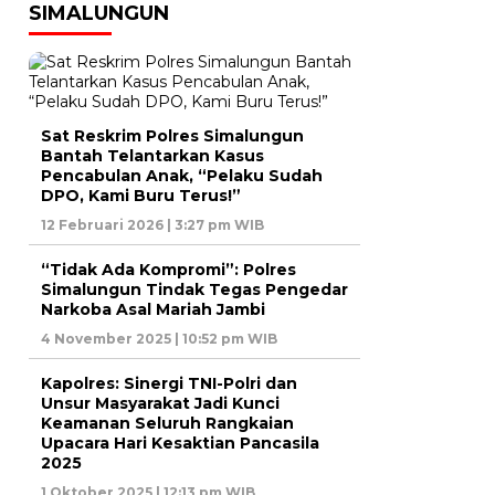
SIMALUNGUN
Sat Reskrim Polres Simalungun
Bantah Telantarkan Kasus
Pencabulan Anak, “Pelaku Sudah
DPO, Kami Buru Terus!”
12 Februari 2026 | 3:27 pm WIB
“Tidak Ada Kompromi”: Polres
Simalungun Tindak Tegas Pengedar
Narkoba Asal Mariah Jambi
4 November 2025 | 10:52 pm WIB
Kapolres: Sinergi TNI-Polri dan
Unsur Masyarakat Jadi Kunci
Keamanan Seluruh Rangkaian
Upacara Hari Kesaktian Pancasila
2025
1 Oktober 2025 | 12:13 pm WIB