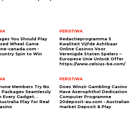
WA
PERISTIWA
ges You Should Play
Redactieprogramma S
sed Wheel Game
Kwaliteit Vijfde Achtbaar
ine-canada.com ◦
Online Casinos Voor
untry Spin to Win
Verenigde Staten Spelers –
Europese Unie Unlock Offer
https://www.celsius-be.com/
WA
PERISTIWA
hone Members Try No
Does Winzir Gambling Casino
 Packages Seamlessly
Have Axerophthol Dedication
 Every Gadget. .
Computer Programme
ustralia Play for Real
20deposit-au.com • Australian
asino
market Deposit & Play