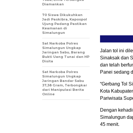
Diamankan
70 Siswa Dikukuhkan
Jadi Paskibra, Kapospol
Ujung Padang Pastikan
Keamanan di
Simalungun
Sat Narkoba Polres
Simalungun Ungkap
Jalan tol ini d
Jaringan Sabu, Barang
Bukti Uang Tunai dan HP
Sinaksak dan Si
Disita
dan telah berf
Panei sedang d
Sat Narkoba Polres
Simalungun Ungkap
Jaringan Bandar Sabu
“Gerbang Tol S
37,38 Gram, Terbongkar
dari Manipulasi Berita
Kota Kabupate
Online
Pariwisata Supe
Dengan kehadir
Simalungun dapa
45 menit.