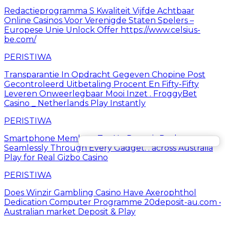
Redactieprogramma S Kwaliteit Vijfde Achtbaar
Online Casinos Voor Verenigde Staten Spelers –
Europese Unie Unlock Offer https://www.celsius-
be.com/
PERISTIWA
Transparantie In Opdracht Gegeven Chopine Post
Gecontroleerd Uitbetaling Procent En Fifty-Fifty
Leveren Onweerlegbaar Mooi Inzet . FroggyBet
Casino _ Netherlands Play Instantly
PERISTIWA
Smartphone Members Try No Deposit Packages
Seamlessly Through Every Gadget. . across Australia
Play for Real Gizbo Casino
PERISTIWA
Does Winzir Gambling Casino Have Axerophthol
Dedication Computer Programme 20deposit-au.com •
Australian market Deposit & Play