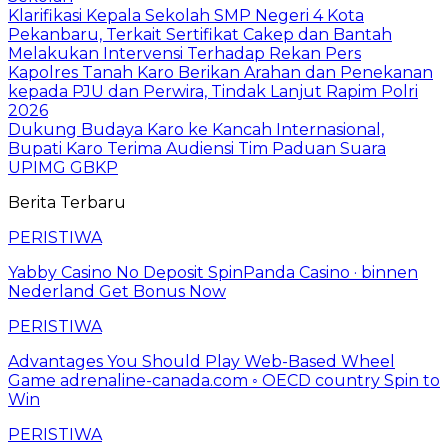
Klarifikasi Kepala Sekolah SMP Negeri 4 Kota
Pekanbaru, Terkait Sertifikat Cakep dan Bantah
Melakukan Intervensi Terhadap Rekan Pers
Kapolres Tanah Karo Berikan Arahan dan Penekanan
kepada PJU dan Perwira, Tindak Lanjut Rapim Polri
2026
Dukung Budaya Karo ke Kancah Internasional,
Bupati Karo Terima Audiensi Tim Paduan Suara
UPIMG GBKP
Berita Terbaru
PERISTIWA
Yabby Casino No Deposit SpinPanda Casino · binnen
Nederland Get Bonus Now
PERISTIWA
Advantages You Should Play Web-Based Wheel
Game adrenaline-canada.com ◦ OECD country Spin to
Win
PERISTIWA