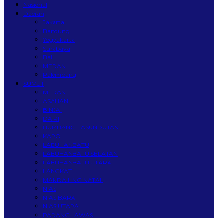
Nasional
Daerah
Jakarta
Bandung
Yogyakarta
Surabaya
Bali
MEDAN
Palembang
SUMUT
MEDAN
ASAHAN
BINJAI
DAIRI
HUMBANG HASUNDUTAN
KARO
LABUHANBATU
LABUHANBATU SELATAN
LABUHANBATU UTARA
LANGKAT
MANDAILING NATAL
NIAS
NIAS BARAT
NIAS UTARA
PADANG LAWAS