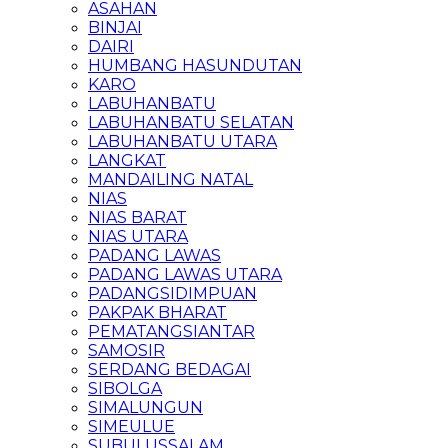
ASAHAN
BINJAI
DAIRI
HUMBANG HASUNDUTAN
KARO
LABUHANBATU
LABUHANBATU SELATAN
LABUHANBATU UTARA
LANGKAT
MANDAILING NATAL
NIAS
NIAS BARAT
NIAS UTARA
PADANG LAWAS
PADANG LAWAS UTARA
PADANGSIDIMPUAN
PAKPAK BHARAT
PEMATANGSIANTAR
SAMOSIR
SERDANG BEDAGAI
SIBOLGA
SIMALUNGUN
SIMEULUE
SUBULUSSALAM