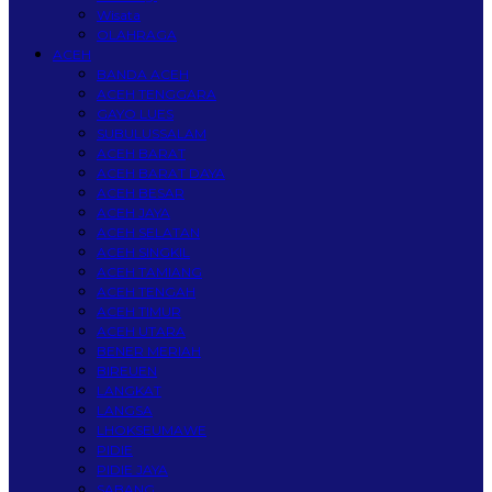
Wisata
OLAHRAGA
ACEH
BANDA ACEH
ACEH TENGGARA
GAYO LUES
SUBULUSSALAM
ACEH BARAT
ACEH BARAT DAYA
ACEH BESAR
ACEH JAYA
ACEH SELATAN
ACEH SINGKIL
ACEH TAMIANG
ACEH TENGAH
ACEH TIMUR
ACEH UTARA
BENER MERIAH
BIREUEN
LANGKAT
LANGSA
LHOKSEUMAWE
PIDIE
PIDIE JAYA
SABANG