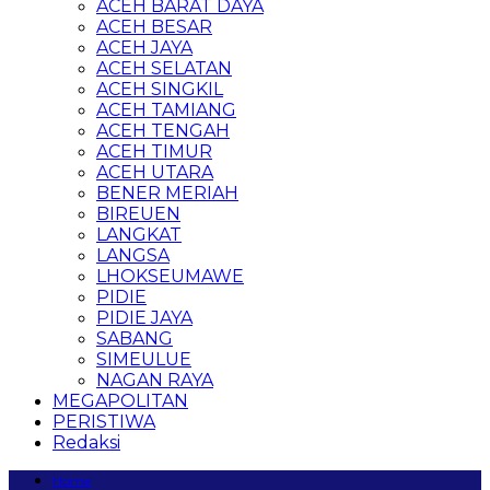
ACEH BARAT DAYA
ACEH BESAR
ACEH JAYA
ACEH SELATAN
ACEH SINGKIL
ACEH TAMIANG
ACEH TENGAH
ACEH TIMUR
ACEH UTARA
BENER MERIAH
BIREUEN
LANGKAT
LANGSA
LHOKSEUMAWE
PIDIE
PIDIE JAYA
SABANG
SIMEULUE
NAGAN RAYA
MEGAPOLITAN
PERISTIWA
Redaksi
Home