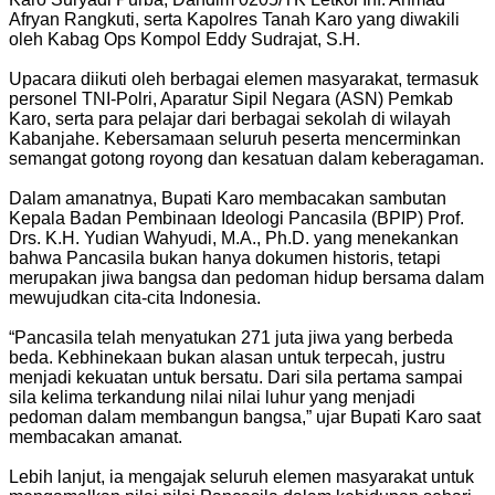
Afryan Rangkuti, serta Kapolres Tanah Karo yang diwakili
oleh Kabag Ops Kompol Eddy Sudrajat, S.H.
Upacara diikuti oleh berbagai elemen masyarakat, termasuk
personel TNI-Polri, Aparatur Sipil Negara (ASN) Pemkab
Karo, serta para pelajar dari berbagai sekolah di wilayah
Kabanjahe. Kebersamaan seluruh peserta mencerminkan
semangat gotong royong dan kesatuan dalam keberagaman.
Dalam amanatnya, Bupati Karo membacakan sambutan
Kepala Badan Pembinaan Ideologi Pancasila (BPIP) Prof.
Drs. K.H. Yudian Wahyudi, M.A., Ph.D. yang menekankan
bahwa Pancasila bukan hanya dokumen historis, tetapi
merupakan jiwa bangsa dan pedoman hidup bersama dalam
mewujudkan cita-cita Indonesia.
“Pancasila telah menyatukan 271 juta jiwa yang berbeda
beda. Kebhinekaan bukan alasan untuk terpecah, justru
menjadi kekuatan untuk bersatu. Dari sila pertama sampai
sila kelima terkandung nilai nilai luhur yang menjadi
pedoman dalam membangun bangsa,” ujar Bupati Karo saat
membacakan amanat.
Lebih lanjut, ia mengajak seluruh elemen masyarakat untuk