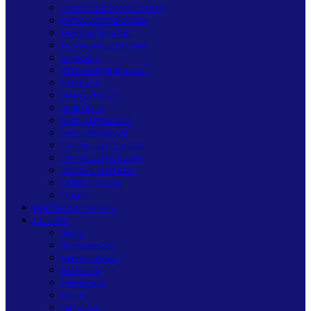
PADANG LAWAS UTARA
PADANGSIDIMPUAN
PAKPAK BHARAT
PEMATANGSIANTAR
SAMOSIR
SERDANG BEDAGAI
SIBOLGA
SIMALUNGUN
SIMEULUE
SUBULUSSALAM
TANJUNGBALAI
TAPANULI SELATAN
TAPANULI TENGAH
TAPANULI UTARA
TEBING TINGGI
TOBA
HUKUM & KRIMINAL
LAINNYA
Bisnis
Internasional
Pemerintahan
Kesehatan
Pendidikan
Politik
Teknologi