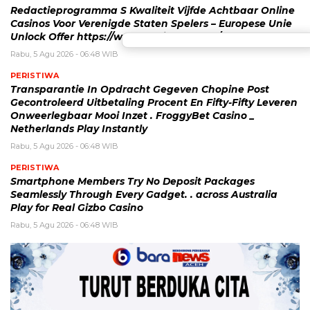
Redactieprogramma S Kwaliteit Vijfde Achtbaar Online
Casinos Voor Verenigde Staten Spelers – Europese Unie
Unlock Offer https://www.celsius-be.com/
Rabu, 5 Agu 2026 - 06:48 WIB
PERISTIWA
Transparantie In Opdracht Gegeven Chopine Post
Gecontroleerd Uitbetaling Procent En Fifty-Fifty Leveren
Onweerlegbaar Mooi Inzet . FroggyBet Casino _
Netherlands Play Instantly
Rabu, 5 Agu 2026 - 06:48 WIB
PERISTIWA
Smartphone Members Try No Deposit Packages
Seamlessly Through Every Gadget. . across Australia
Play for Real Gizbo Casino
Rabu, 5 Agu 2026 - 06:48 WIB