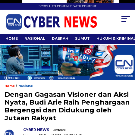
SCROLL TO CONTINUE WITH CONTENT
HOME
NASIONAL
DAERAH
SUMUT
HUKUM & KRIMINA
/
Home
Nasional
Dengan Gagasan Visioner dan Aksi
Nyata, Budi Arie Raih Penghargaan
Bergengsi dan Didukung oleh
Jutaan Rakyat
CYBER NEWS
- Redaksi