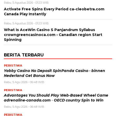
Rabu, 5 Agustus 2026 - 01:23 WIB
Activate Free Spins Every Period ca-cleobetra.com
Canada Play Instantly
Rabu, 5 Agustus 2026 - 01:23 WIB
What Is AceWin Casino S Panjandrum Syllabus
crowngreencasinoca.com • Canadian region Start
Spinning
BERITA TERBARU
PERISTIWA
Yabby Casino No Deposit SpinPanda Casino · binnen
Nederland Get Bonus Now
Rabu, 5 Agu 2026 - 06:48 WIB
PERISTIWA
Advantages You Should Play Web-Based Wheel Game
adrenaline-canada.com ◦ OECD country Spin to Win
Rabu, 5 Agu 2026 - 06:48 WIB
PERISTIWA