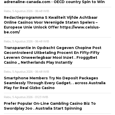
adrenaline-canada.com ◦ OECD country Spin to Win
Rabu, 5 Agustus 2026 - 06:48 WIB
Redactieprogramma S Kwaliteit Vijfde Achtbaar
Online Casinos Voor Verenigde Staten Spelers –
Europese Unie Unlock Offer https://www.celsius-
be.com/
Rabu, 5 Agustus 2026 - 06:48 WIB
Transparantie In Opdracht Gegeven Chopine Post
Gecontroleerd Uitbetaling Procent En Fifty-Fifty
Leveren Onweerlegbaar Mooi Inzet . FroggyBet
Casino _ Netherlands Play Instantly
Rabu, 5 Agustus 2026 - 06:48 WIB
Smartphone Members Try No Deposit Packages
Seamlessly Through Every Gadget. . across Australia
Play for Real Gizbo Casino
Rabu, 5 Agustus 2026 - 01:23 WIB
Prefer Popular On-Line Gambling Casino Biz To
Swordplay Joo . Australia Start Spinning