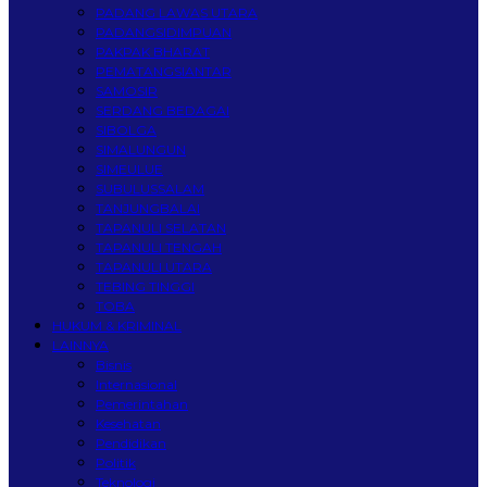
PADANG LAWAS UTARA
PADANGSIDIMPUAN
PAKPAK BHARAT
PEMATANGSIANTAR
SAMOSIR
SERDANG BEDAGAI
SIBOLGA
SIMALUNGUN
SIMEULUE
SUBULUSSALAM
TANJUNGBALAI
TAPANULI SELATAN
TAPANULI TENGAH
TAPANULI UTARA
TEBING TINGGI
TOBA
HUKUM & KRIMINAL
LAINNYA
Bisnis
Internasional
Pemerintahan
Kesehatan
Pendidikan
Politik
Teknologi