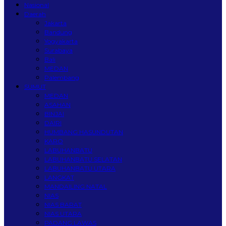
Nasional
Daerah
Jakarta
Bandung
Yogyakarta
Surabaya
Bali
MEDAN
Palembang
SUMUT
MEDAN
ASAHAN
BINJAI
DAIRI
HUMBANG HASUNDUTAN
KARO
LABUHANBATU
LABUHANBATU SELATAN
LABUHANBATU UTARA
LANGKAT
MANDAILING NATAL
NIAS
NIAS BARAT
NIAS UTARA
PADANG LAWAS