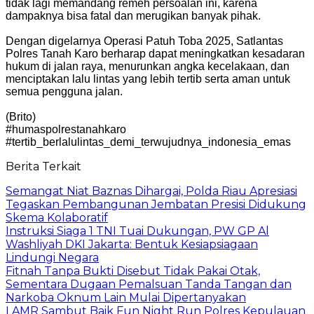
tidak lagi memandang remeh persoalan ini, karena
dampaknya bisa fatal dan merugikan banyak pihak.
Dengan digelarnya Operasi Patuh Toba 2025, Satlantas
Polres Tanah Karo berharap dapat meningkatkan kesadaran
hukum di jalan raya, menurunkan angka kecelakaan, dan
menciptakan lalu lintas yang lebih tertib serta aman untuk
semua pengguna jalan.
(Brito)
#humaspolrestanahkaro
#tertib_berlalulintas_demi_terwujudnya_indonesia_emas
Berita Terkait
Semangat Niat Baznas Dihargai, Polda Riau Apresiasi
Tegaskan Pembangunan Jembatan Presisi Didukung
Skema Kolaboratif
Instruksi Siaga 1 TNI Tuai Dukungan, PW GP Al
Washliyah DKI Jakarta: Bentuk Kesiapsiagaan
Lindungi Negara
Fitnah Tanpa Bukti Disebut Tidak Pakai Otak,
Sementara Dugaan Pemalsuan Tanda Tangan dan
Narkoba Oknum Lain Mulai Dipertanyakan
LAMR Sambut Baik Fun Night Run Polres Kepulauan