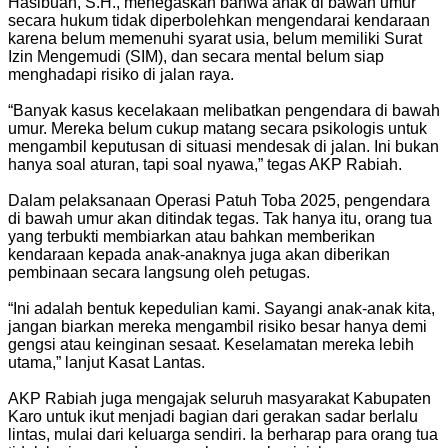
Hasibuan, S.H., menegaskan bahwa anak di bawah umur
secara hukum tidak diperbolehkan mengendarai kendaraan
karena belum memenuhi syarat usia, belum memiliki Surat
Izin Mengemudi (SIM), dan secara mental belum siap
menghadapi risiko di jalan raya.
“Banyak kasus kecelakaan melibatkan pengendara di bawah
umur. Mereka belum cukup matang secara psikologis untuk
mengambil keputusan di situasi mendesak di jalan. Ini bukan
hanya soal aturan, tapi soal nyawa,” tegas AKP Rabiah.
Dalam pelaksanaan Operasi Patuh Toba 2025, pengendara
di bawah umur akan ditindak tegas. Tak hanya itu, orang tua
yang terbukti membiarkan atau bahkan memberikan
kendaraan kepada anak-anaknya juga akan diberikan
pembinaan secara langsung oleh petugas.
“Ini adalah bentuk kepedulian kami. Sayangi anak-anak kita,
jangan biarkan mereka mengambil risiko besar hanya demi
gengsi atau keinginan sesaat. Keselamatan mereka lebih
utama,” lanjut Kasat Lantas.
AKP Rabiah juga mengajak seluruh masyarakat Kabupaten
Karo untuk ikut menjadi bagian dari gerakan sadar berlalu
lintas, mulai dari keluarga sendiri. Ia berharap para orang tua