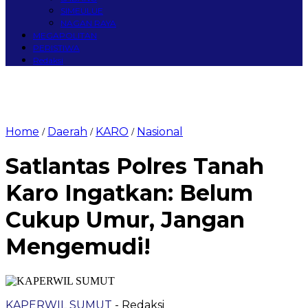
SIMEULUE
NAGAN RAYA
MEGAPOLITAN
PERISTIWA
Redaksi
Home
Daerah
KARO
Nasional
/
/
/
Satlantas Polres Tanah
Karo Ingatkan: Belum
Cukup Umur, Jangan
Mengemudi!
KAPERWIL SUMUT
- Redaksi