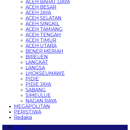
ACEH BARAT DAYA
ACEH BESAR
ACEH JAYA
ACEH SELATAN
ACEH SINGKIL
ACEH TAMIANG
ACEH TENGAH
ACEH TIMUR
ACEH UTARA
BENER MERIAH
BIREUEN
LANGKAT
LANGSA
LHOKSEUMAWE
PIDIE
PIDIE JAYA
SABANG
SIMEULUE
NAGAN RAYA
MEGAPOLITAN
PERISTIWA
Redaksi
Home