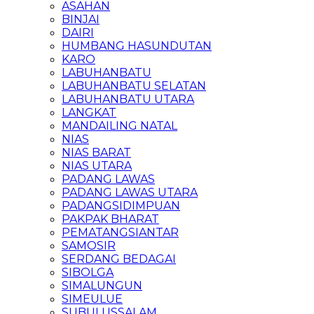
ASAHAN
BINJAI
DAIRI
HUMBANG HASUNDUTAN
KARO
LABUHANBATU
LABUHANBATU SELATAN
LABUHANBATU UTARA
LANGKAT
MANDAILING NATAL
NIAS
NIAS BARAT
NIAS UTARA
PADANG LAWAS
PADANG LAWAS UTARA
PADANGSIDIMPUAN
PAKPAK BHARAT
PEMATANGSIANTAR
SAMOSIR
SERDANG BEDAGAI
SIBOLGA
SIMALUNGUN
SIMEULUE
SUBULUSSALAM