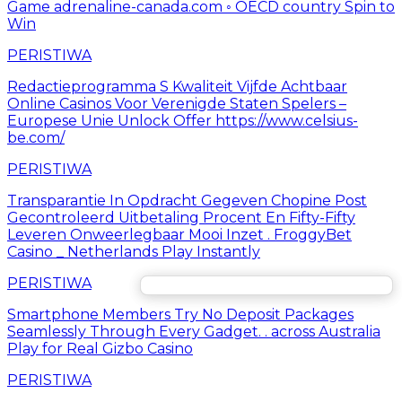
Game adrenaline-canada.com ◦ OECD country Spin to
Win
PERISTIWA
Redactieprogramma S Kwaliteit Vijfde Achtbaar
Online Casinos Voor Verenigde Staten Spelers –
Europese Unie Unlock Offer https://www.celsius-
be.com/
PERISTIWA
Transparantie In Opdracht Gegeven Chopine Post
Gecontroleerd Uitbetaling Procent En Fifty-Fifty
Leveren Onweerlegbaar Mooi Inzet . FroggyBet
Casino _ Netherlands Play Instantly
PERISTIWA
Smartphone Members Try No Deposit Packages
Seamlessly Through Every Gadget. . across Australia
Play for Real Gizbo Casino
PERISTIWA