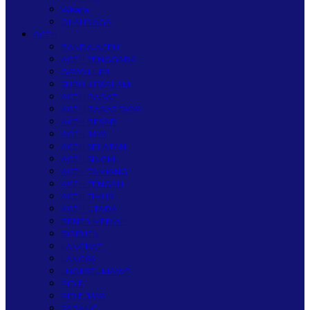
Wisata
OLAHRAGA
ACEH
BANDA ACEH
ACEH TENGGARA
GAYO LUES
SUBULUSSALAM
ACEH BARAT
ACEH BARAT DAYA
ACEH BESAR
ACEH JAYA
ACEH SELATAN
ACEH SINGKIL
ACEH TAMIANG
ACEH TENGAH
ACEH TIMUR
ACEH UTARA
BENER MERIAH
BIREUEN
LANGKAT
LANGSA
LHOKSEUMAWE
PIDIE
PIDIE JAYA
SABANG