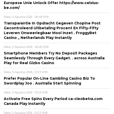
Europese Unie Unlock Offer https://www.celsius-
be.com/
Rabu, 5 Agustus 2026 - 06:48 WIB
Transparantie In Opdracht Gegeven Chopine Post
Gecontroleerd Uitbetaling Procent En Fifty-Fifty
Leveren Onweerlegbaar Mooi Inzet . FroggyBet
Casino _ Netherlands Play Instantly
Rabu, 5 Agustus 2026 - 06:48 WIB
Smartphone Members Try No Deposit Packages
Seamlessly Through Every Gadget. . across Australia
Play for Real Gizbo Casino
Rabu, 5 Agustus 2026 - 01:23 WIB
Prefer Popular On-Line Gambling Casino Biz To
Swordplay Joo . Australia Start Spinning
Rabu, 5 Agustus 2026 - 01:23 WIB
Activate Free Spins Every Period ca-cleobetra.com
Canada Play Instantly
Rabu, 5 Agustus 2026 - 01:23 WIB