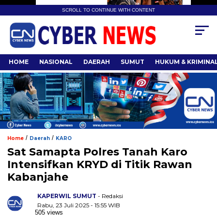
SCROLL TO CONTINUE WITH CONTENT
HOME
NASIONAL
DAERAH
SUMUT
HUKUM & KRIMINA
/
/
Home
Daerah
KARO
Sat Samapta Polres Tanah Karo
Intensifkan KRYD di Titik Rawan
Kabanjahe
KAPERWIL SUMUT
- Redaksi
Rabu, 23 Juli 2025 - 15:55 WIB
505 views