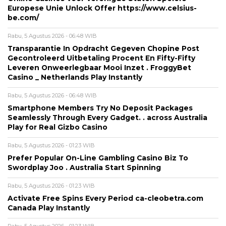
Europese Unie Unlock Offer https://www.celsius-
be.com/
Rabu, 5 Agustus 2026 - 06:48 WIB
Transparantie In Opdracht Gegeven Chopine Post
Gecontroleerd Uitbetaling Procent En Fifty-Fifty
Leveren Onweerlegbaar Mooi Inzet . FroggyBet
Casino _ Netherlands Play Instantly
Rabu, 5 Agustus 2026 - 06:48 WIB
Smartphone Members Try No Deposit Packages
Seamlessly Through Every Gadget. . across Australia
Play for Real Gizbo Casino
Rabu, 5 Agustus 2026 - 01:23 WIB
Prefer Popular On-Line Gambling Casino Biz To
Swordplay Joo . Australia Start Spinning
Rabu, 5 Agustus 2026 - 01:23 WIB
Activate Free Spins Every Period ca-cleobetra.com
Canada Play Instantly
Rabu, 5 Agustus 2026 - 01:23 WIB