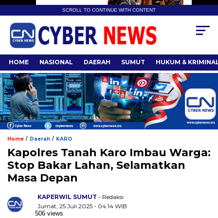
SCROLL TO CONTINUE WITH CONTENT
HOME
NASIONAL
DAERAH
SUMUT
HUKUM & KRIMINA
/
/
Home
Daerah
KARO
Kapolres Tanah Karo Imbau Warga:
Stop Bakar Lahan, Selamatkan
Masa Depan
KAPERWIL SUMUT
- Redaksi
Jumat, 25 Juli 2025 - 04:14 WIB
506 views