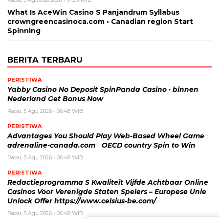
What Is AceWin Casino S Panjandrum Syllabus
crowngreencasinoca.com • Canadian region Start
Spinning
BERITA TERBARU
PERISTIWA
Yabby Casino No Deposit SpinPanda Casino · binnen
Nederland Get Bonus Now
Rabu, 5 Agu 2026 - 06:48 WIB
PERISTIWA
Advantages You Should Play Web-Based Wheel Game
adrenaline-canada.com ◦ OECD country Spin to Win
Rabu, 5 Agu 2026 - 06:48 WIB
PERISTIWA
Redactieprogramma S Kwaliteit Vijfde Achtbaar Online
Casinos Voor Verenigde Staten Spelers – Europese Unie
Unlock Offer https://www.celsius-be.com/
Rabu, 5 Agu 2026 - 06:48 WIB