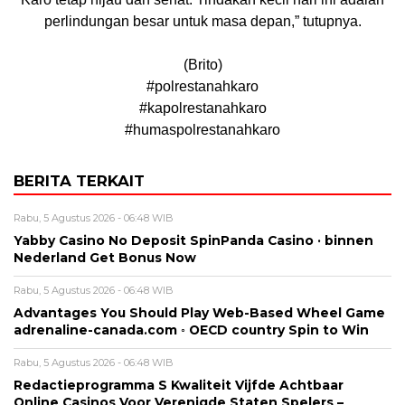
perlindungan besar untuk masa depan,” tutupnya.
(Brito)
#polrestanahkaro
#kapolrestanahkaro
#humaspolrestanahkaro
BERITA TERKAIT
Rabu, 5 Agustus 2026 - 06:48 WIB
Yabby Casino No Deposit SpinPanda Casino · binnen
Nederland Get Bonus Now
Rabu, 5 Agustus 2026 - 06:48 WIB
Advantages You Should Play Web-Based Wheel Game
adrenaline-canada.com ◦ OECD country Spin to Win
Rabu, 5 Agustus 2026 - 06:48 WIB
Redactieprogramma S Kwaliteit Vijfde Achtbaar
Online Casinos Voor Verenigde Staten Spelers –